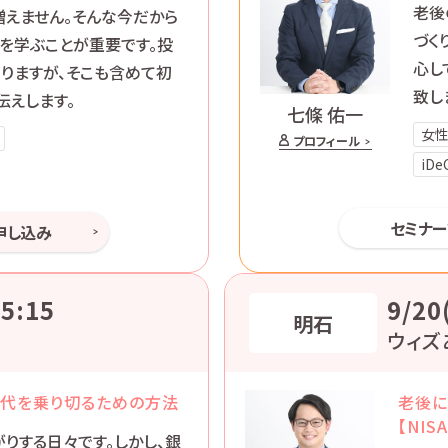
老後
えません。そんな今だから
づく
法を学ぶことが重要です。投
心し
りますが、そこも含めて初
致し
伝えします。
七條 佑一
女
プロフィール
iD
セミナ
申し込み
5:15
9/20
明石
ウィズ
時代を乗り切るための方法
老後に
【NISA
りする日々です。しかし、銀