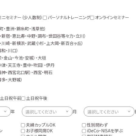
ミニセミナー（少人数制）
パーソナルトレーニング
オンラインセミナー
町・豊洲・錦糸町・浅草他）
・新宿・恵比寿・中野・調布・世田谷等々力・立川）
・川崎・新横浜・武蔵小杉・上大岡・新百合ヶ丘）
浦和・川口）
栄・金山・今池・安城）・大垣
中津・天王寺・豊中・吹田）・伊丹
西神・西宮北口駅）・西宮・明石
博多・大野城）
土日祝午前
土日祝午後
年
月
夫婦カップルOK
性別問わず
ン
お子様同席OK
iDeCo・NISAを学ぶ