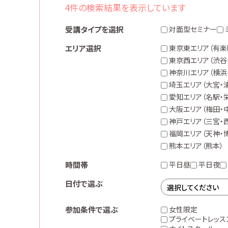
4件の検索結果を表示しています
受講タイプを選択
対面型セミナー
エリア選択
東京東エリア
（有楽
東京西エリア
（渋谷
神奈川エリア
（横浜
埼玉エリア
（大宮・
愛知エリア
（名駅・
大阪エリア
（梅田・
神戸エリア
（三宮・
福岡エリア
（天神・
熊本エリア
（熊本）
時間帯
平日昼
平日夜
日付で選ぶ
参加条件で選ぶ
女性限定
プライベートレッス