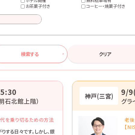
ホテル開催
無料駐車場有
お茶菓子付き
コーヒー・焼菓子付き
検索する
クリア
5:30
9/9
神戸(三宮)
明石北館上階）
グラ
時代を乗り切るための方法
老後
【NI
りする日々です。しかし、銀