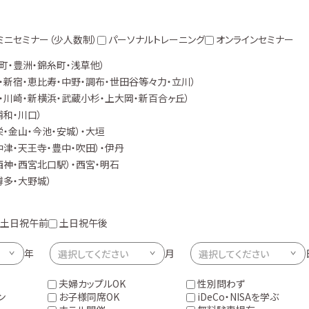
ミニセミナー（少人数制）
パーソナルトレーニング
オンラインセミナー
町・豊洲・錦糸町・浅草他）
・新宿・恵比寿・中野・調布・世田谷等々力・立川）
・川崎・新横浜・武蔵小杉・上大岡・新百合ヶ丘）
浦和・川口）
栄・金山・今池・安城）・大垣
中津・天王寺・豊中・吹田）・伊丹
西神・西宮北口駅）・西宮・明石
博多・大野城）
土日祝午前
土日祝午後
年
月
夫婦カップルOK
性別問わず
ン
お子様同席OK
iDeCo・NISAを学ぶ