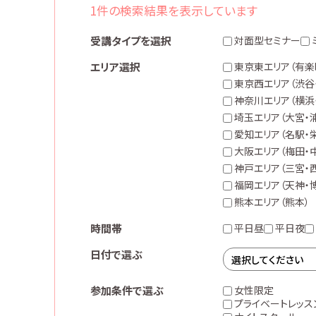
1件の検索結果を表示しています
受講タイプを選択
対面型セミナー
エリア選択
東京東エリア
（有楽
東京西エリア
（渋谷
神奈川エリア
（横浜
埼玉エリア
（大宮・
愛知エリア
（名駅・
大阪エリア
（梅田・
神戸エリア
（三宮・
福岡エリア
（天神・
熊本エリア
（熊本）
時間帯
平日昼
平日夜
日付で選ぶ
参加条件で選ぶ
女性限定
プライベートレッス