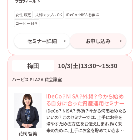
プロフィール
女性限定
夫婦カップルOK
iDeCo・NISAを学ぶ
コーヒー付き
セミナー詳細
お申し込み
梅田
10/3(土)13:30〜15:30
ハービス PLAZA 貸会議室
iDeCo？NISA？外貨？今から始め
る自分に合った資産運用セミナー
iDeCo？ NISA？ 外貨？今から何を始めたら
いいの？ このセミナーでは、上手にお金を
増やすための方法をお伝えします。輝く未
来のために、上手にお金を貯めていきまし
花桐 智美
ょう。