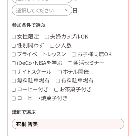
日
参加条件で選ぶ
女性限定
夫婦カップルOK
性別問わず
少人数
プライベートレッスン
お子様同席OK
iDeCo・NISAを学ぶ
朝活セミナー
ナイトスクール
ホテル開催
無料駐車場有
有料駐車場有
コーヒー付き
お茶菓子付き
コーヒー・焼菓子付き
講師で選ぶ