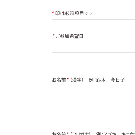
*
印は必須項目です。
*
ご参加希望日
お名前
*
（漢字）
例：鈴木 今日子
お名前
*
（フリガナ）
例：スズキ キョウ