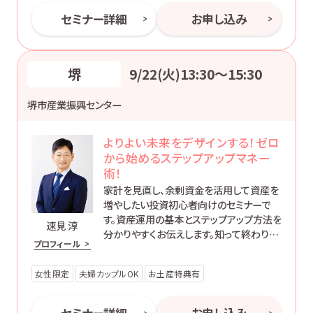
セミナー詳細
お申し込み
堺
9/22(火)13:30〜15:30
堺市産業振興センター
よりよい未来をデザインする！ゼロ
から始めるステップアップマネー
術！
家計を見直し、余剰資金を活用して資産を
増やしたい投資初心者向けのセミナーで
す。資産運用の基本とステップアップ方法を
速見 淳
分かりやすくお伝えします。知って終わりで
プロフィール
はなく、’動ける自分’になるためのマネー講
座です。
女性限定
夫婦カップルOK
お土産特典有