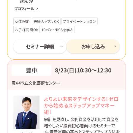
速見 淳
です。あなたのペースで丁寧にサポートし
プロフィール
ます。
女性限定
夫婦カップルOK
プライベートレッスン
お子様同席OK
iDeCo・NISAを学ぶ
セミナー詳細
お申し込み
豊中
8/23(日)10:30〜12:30
豊中市立文化芸術センター
よりよい未来をデザインする！ゼロ
から始めるステップアップマネー
術！
家計を見直し、余剰資金を活用して資産を
増やしたい投資初心者向けのセミナーで
す。資産運用の基本とステップアップ方法を