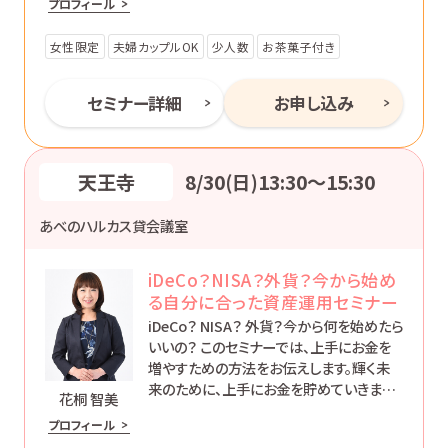
プロフィール
はなく、’動ける自分’になるためのマネー講
座です。
女性限定
夫婦カップルOK
少人数
お茶菓子付き
セミナー詳細
お申し込み
天王寺
8/30(日)13:30〜15:30
あべのハルカス貸会議室
iDeCo？NISA？外貨？今から始め
る自分に合った資産運用セミナー
iDeCo？ NISA？ 外貨？今から何を始めたら
いいの？ このセミナーでは、上手にお金を
増やすための方法をお伝えします。輝く未
来のために、上手にお金を貯めていきまし
花桐 智美
ょう。
プロフィール