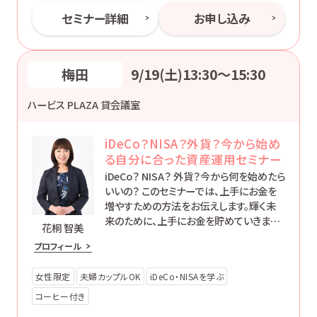
セミナー詳細
お申し込み
梅田
9/19(土)13:30〜15:30
ハービス PLAZA 貸会議室
iDeCo？NISA？外貨？今から始め
る自分に合った資産運用セミナー
iDeCo？ NISA？ 外貨？今から何を始めたら
いいの？ このセミナーでは、上手にお金を
増やすための方法をお伝えします。輝く未
来のために、上手にお金を貯めていきまし
花桐 智美
ょう。
プロフィール
女性限定
夫婦カップルOK
iDeCo・NISAを学ぶ
コーヒー付き