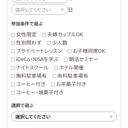
日
参加条件で選ぶ
女性限定
夫婦カップルOK
性別問わず
少人数
プライベートレッスン
お子様同席OK
iDeCo・NISAを学ぶ
朝活セミナー
ナイトスクール
ホテル開催
無料駐車場有
有料駐車場有
コーヒー付き
お茶菓子付き
コーヒー・焼菓子付き
講師で選ぶ