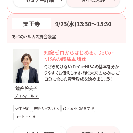
セミナー詳細
お申し込み
天王寺
9/23(水)13:30〜15:30
あべのハルカス貸会議室
知識ゼロからはじめる、iDeCo・
NISAの超基本講座
今さら聞けないiDeCo・NISAの基本を分か
りやすくお伝えします。輝く未来のために、ご
自分に合った資産形成を始めましょう！
鐘谷 絵美子
プロフィール
女性限定
夫婦カップルOK
iDeCo・NISAを学ぶ
コーヒー付き