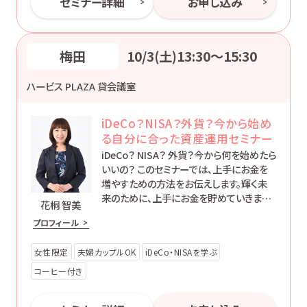
セミナー詳細
お申し込み
梅田
10/3(土)13:30〜15:30
ハービス PLAZA 貸会議室
iDeCo？NISA？外貨？今から始め
る自分に合った資産運用セミナー
iDeCo？ NISA？ 外貨？今から何を始めたら
いいの？ このセミナーでは、上手にお金を
増やすための方法をお伝えします。輝く未
来のために、上手にお金を貯めていきまし
花桐 智美
ょう。
プロフィール
女性限定
夫婦カップルOK
iDeCo・NISAを学ぶ
コーヒー付き