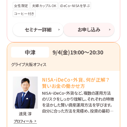
女性限定
夫婦カップルOK
iDeCo・NISAを学ぶ
コーヒー付き
セミナー詳細
お申し込み
中津
9/4(金)19:00〜20:30
グライブ大阪オフィス
NISA・iDeCo・外貨、何が正解？
賢いお金の働かせ方
NISA・iDeCo・外貨など、複数の運用方法
のリスクをしっかり理解し、それぞれの特徴
を活かした賢い資産運用方法を学びます。
自分に合った方法を見極め、投資の最初の
速見 淳
一歩を踏み出せるようになります。
プロフィール