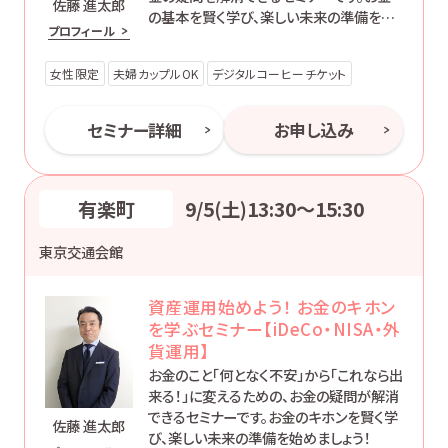
佐藤 進太郎
の基本を賢く学び、楽しい未来の準備を始
プロフィール
めましょう！
女性限定
夫婦カップルOK
デジタルコーヒーチケット
セミナー詳細
お申し込み
有楽町
9/5(土)13:30〜15:30
東京交通会館
資産運用始めよう！ お金のキホン
を学ぶセミナー【iDeCo・NISA・外
貨運用】
お金のこと「何となく不安」から「これなら出
来る！」に変えるための、お金の疑問が解消
できるセミナーです。お金のキホンを賢く学
佐藤 進太郎
び、楽しい未来の準備を始めましょう！