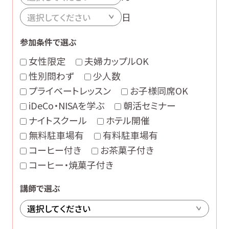
日
参加条件で選ぶ
女性限定
夫婦カップルOK
性別問わず
少人数
プライベートレッスン
お子様同席OK
iDeCo・NISAを学ぶ
朝活セミナー
ナイトスクール
ホテル開催
無料駐車場有
有料駐車場有
コーヒー付き
お茶菓子付き
コーヒー・焼菓子付き
講師で選ぶ