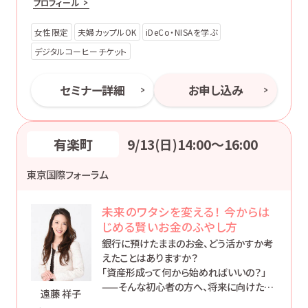
プロフィール
女性限定
夫婦カップルOK
iDeCo・NISAを学ぶ
デジタルコーヒーチケット
セミナー詳細
お申し込み
有楽町
9/13(日)14:00〜16:00
東京国際フォーラム
未来のワタシを変える！ 今からは
じめる賢いお金のふやし方
銀行に預けたままのお金、どう活かすか考
えたことはありますか？
「資産形成って何から始めればいいの？」
——そんな初心者の方へ、将来に向けた準
遠藤 祥子
備の第一歩を踏み出すヒントをお届けしま