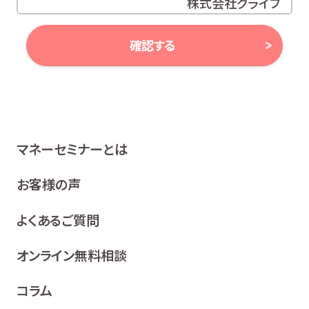
株式会社グライブ
代表取締役 安田 潔
確認する
当社は、お客様の個人情報及び個人番号（以下「個人情報
等」といいます。）に対する取組み方針として、次のとおり、
個人情報保護方針を策定し、公表いたします。
1 関係法令等の遵守
マネーセミナーとは
当社は、個人情報等の保護に関する関係諸法令、ガイドラ
イン及び、所属金融商品取引業者の社内規程並びにこの
お客様の声
個人情報保護方針を遵守いたします。
よくあるご質問
2 利用目的
当社は、お客様の同意を得た場合及び法令等により例
オンライン無料相談
外として取り扱われる場合を除き、利用目的の達成に
必要な範囲内でお客様の個人情報を取り扱います。
コラム
各種セミナー、イベント、キャンペーンの案内、ア