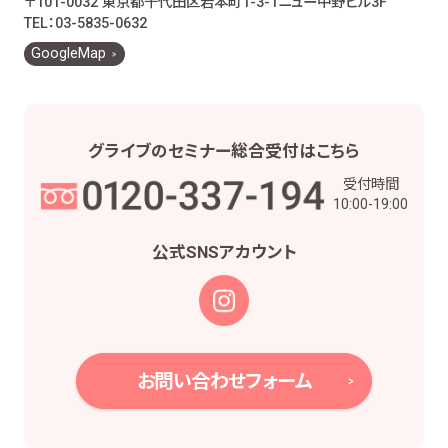
〒101-0032 東京都千代田区岩本町1-3-1
ニュー中野ビル3F
お客様とのお取引に関する事務を行うため
TEL：03-5835-0632
お客様との契約や法律等に基づく権利の行使や
GoogleMap
義務の履行のため
市場調査、並びにデータ分析やアンケートの実
施等による金融商品やサービスの研究や開発の
ため
グライブの
セミナー総合受付は
こちら
他の事業者等から個人情報の処理の全部又は
受付時間
一部について委託された場合等において、委託
10:00-19:00
された当該業務を適切に遂行するため
お取引先との打合せ、情報提供・連絡、お取引先
公式SNS
アカウント
の皆様から委託された業務の遂行等を行うため
当社株主様及び当社株式の管理業務、株主様又
は会社による権利の行使・義務の履行、及び法
令に基づく書面・記録・データの作成のため
役職員の給与の計算・支払、人事管理業務のた
お問い合わせフォーム
め
当社における採用活動、採用後の人事・安全管