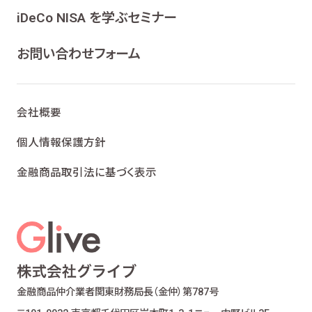
ンケート、各種情報提供を行うため
iDeCo NISA を学ぶセミナー
ライフプランニング、ファイナンシャルプランニン
グ及びこれらに付帯・関連する商品・サービスの
お問い合わせフォーム
案内を行うため
当社が取り扱う生命保険、損害保険及びこれら
に付帯・関連する商品・サービスの案内を行うた
会社概要
め
金融商品仲介業における有価証券・金融商品の
個人情報保護方針
勧誘、取引の媒介、サービスの案内を行うため
金融商品取引法に基づく表示
提携会社の金融商品の勧誘・販売、サービスの
案内を行うため
適合性の原則等に照らした商品・サービスの提
供の妥当性を判断するため
お客様ご本人であること又はご本人の代理人で
あることを確認するため
お客様に対し、お取引結果、お預り残高などの報
金融商品仲介業者
関東財務局長（金仲）第787号
告を行うため