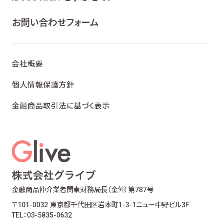
ライフプランニング、ファイナンシャルプランニン
グ及びこれらに付帯・関連する商品・サービスの
お問い合わせフォーム
案内を行うため
当社が取り扱う生命保険、損害保険及びこれら
に付帯・関連する商品・サービスの案内を行うた
会社概要
め
金融商品仲介業における有価証券・金融商品の
個人情報保護方針
勧誘、取引の媒介、サービスの案内を行うため
金融商品取引法に基づく表示
提携会社の金融商品の勧誘・販売、サービスの
案内を行うため
適合性の原則等に照らした商品・サービスの提
供の妥当性を判断するため
お客様ご本人であること又はご本人の代理人で
あることを確認するため
お客様に対し、お取引結果、お預り残高などの報
金融商品仲介業者
関東財務局長（金仲）第787号
告を行うため
〒101-0032 東京都千代田区岩本町1-3-1
ニュー中野ビル3F
お客様とのお取引に関する事務を行うため
TEL：03-5835-0632