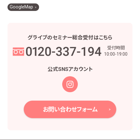
お客様との契約や法律等に基づく権利の行使や
GoogleMap
義務の履行のため
市場調査、並びにデータ分析やアンケートの実
施等による金融商品やサービスの研究や開発の
ため
グライブの
セミナー総合受付は
こちら
他の事業者等から個人情報の処理の全部又は
受付時間
一部について委託された場合等において、委託
10:00-19:00
された当該業務を適切に遂行するため
お取引先との打合せ、情報提供・連絡、お取引先
公式SNS
アカウント
の皆様から委託された業務の遂行等を行うため
当社株主様及び当社株式の管理業務、株主様又
は会社による権利の行使・義務の履行、及び法
令に基づく書面・記録・データの作成のため
役職員の給与の計算・支払、人事管理業務のた
お問い合わせフォーム
め
当社における採用活動、採用後の人事・安全管
理及びこれに関連する業務のため