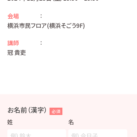
会場
：
横浜市民フロア(横浜そごう9F)
講師
：
冠 貴吏
お名前（漢字）
必須
姓
名