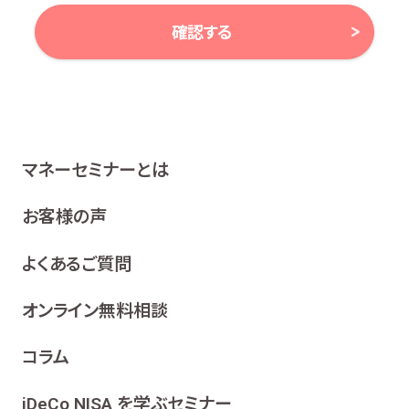
確認する
当社は、お客様の個人情報及び個人番号（以下「個人情報
等」といいます。）に対する取組み方針として、次のとおり、
個人情報保護方針を策定し、公表いたします。
1 関係法令等の遵守
マネーセミナーとは
当社は、個人情報等の保護に関する関係諸法令、ガイドラ
イン及び、所属金融商品取引業者の社内規程並びにこの
お客様の声
個人情報保護方針を遵守いたします。
よくあるご質問
2 利用目的
当社は、お客様の同意を得た場合及び法令等により例
オンライン無料相談
外として取り扱われる場合を除き、利用目的の達成に
必要な範囲内でお客様の個人情報を取り扱います。
コラム
各種セミナー、イベント、キャンペーンの案内、ア
ンケート、各種情報提供を行うため
iDeCo NISA を学ぶセミナー