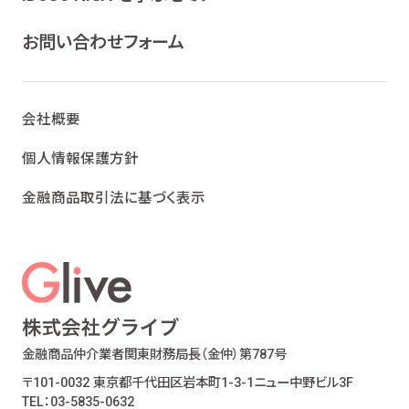
ライフプランニング、ファイナンシャルプランニン
グ及びこれらに付帯・関連する商品・サービスの
お問い合わせフォーム
案内を行うため
当社が取り扱う生命保険、損害保険及びこれら
に付帯・関連する商品・サービスの案内を行うた
会社概要
め
金融商品仲介業における有価証券・金融商品の
個人情報保護方針
勧誘、取引の媒介、サービスの案内を行うため
金融商品取引法に基づく表示
提携会社の金融商品の勧誘・販売、サービスの
案内を行うため
適合性の原則等に照らした商品・サービスの提
供の妥当性を判断するため
お客様ご本人であること又はご本人の代理人で
あることを確認するため
お客様に対し、お取引結果、お預り残高などの報
金融商品仲介業者
関東財務局長（金仲）第787号
告を行うため
〒101-0032 東京都千代田区岩本町1-3-1
ニュー中野ビル3F
お客様とのお取引に関する事務を行うため
TEL：03-5835-0632