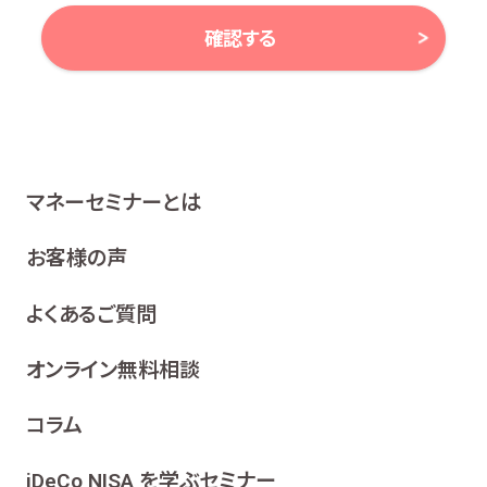
確認する
当社は、お客様の個人情報及び個人番号（以下「個人情報
等」といいます。）に対する取組み方針として、次のとおり、
個人情報保護方針を策定し、公表いたします。
1 関係法令等の遵守
マネーセミナーとは
当社は、個人情報等の保護に関する関係諸法令、ガイドラ
イン及び、所属金融商品取引業者の社内規程並びにこの
お客様の声
個人情報保護方針を遵守いたします。
よくあるご質問
2 利用目的
当社は、お客様の同意を得た場合及び法令等により例
オンライン無料相談
外として取り扱われる場合を除き、利用目的の達成に
必要な範囲内でお客様の個人情報を取り扱います。
コラム
各種セミナー、イベント、キャンペーンの案内、ア
ンケート、各種情報提供を行うため
iDeCo NISA を学ぶセミナー