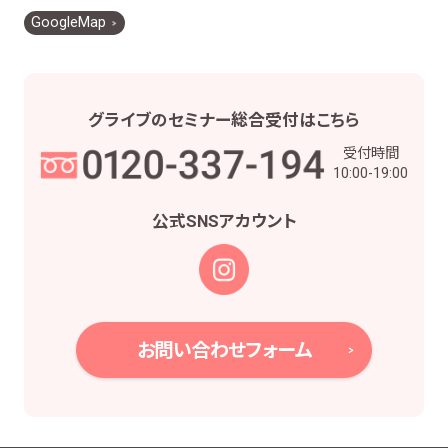
お客様との契約や法律等に基づく権利の行使や
GoogleMap
義務の履行のため
市場調査、並びにデータ分析やアンケートの実
施等による金融商品やサービスの研究や開発の
ため
グライブの
セミナー総合受付は
こちら
他の事業者等から個人情報の処理の全部又は
受付時間
一部について委託された場合等において、委託
10:00-19:00
された当該業務を適切に遂行するため
お取引先との打合せ、情報提供・連絡、お取引先
公式SNS
アカウント
の皆様から委託された業務の遂行等を行うため
当社株主様及び当社株式の管理業務、株主様又
は会社による権利の行使・義務の履行、及び法
令に基づく書面・記録・データの作成のため
役職員の給与の計算・支払、人事管理業務のた
お問い合わせフォーム
め
当社における採用活動、採用後の人事・安全管
理及びこれに関連する業務のため