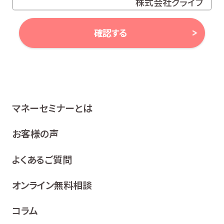
株式会社グライブ
代表取締役 安田 潔
確認する
当社は、お客様の個人情報及び個人番号（以下「個人情報
等」といいます。）に対する取組み方針として、次のとおり、
個人情報保護方針を策定し、公表いたします。
1 関係法令等の遵守
マネーセミナーとは
当社は、個人情報等の保護に関する関係諸法令、ガイドラ
イン及び、所属金融商品取引業者の社内規程並びにこの
お客様の声
個人情報保護方針を遵守いたします。
よくあるご質問
2 利用目的
当社は、お客様の同意を得た場合及び法令等により例
オンライン無料相談
外として取り扱われる場合を除き、利用目的の達成に
必要な範囲内でお客様の個人情報を取り扱います。
コラム
各種セミナー、イベント、キャンペーンの案内、ア