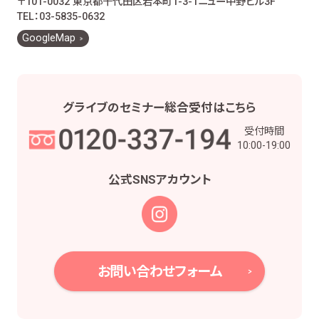
〒101-0032 東京都千代田区岩本町1-3-1
ニュー中野ビル3F
お客様とのお取引に関する事務を行うため
TEL：03-5835-0632
お客様との契約や法律等に基づく権利の行使や
GoogleMap
義務の履行のため
市場調査、並びにデータ分析やアンケートの実
施等による金融商品やサービスの研究や開発の
ため
グライブの
セミナー総合受付は
こちら
他の事業者等から個人情報の処理の全部又は
受付時間
一部について委託された場合等において、委託
10:00-19:00
された当該業務を適切に遂行するため
お取引先との打合せ、情報提供・連絡、お取引先
公式SNS
アカウント
の皆様から委託された業務の遂行等を行うため
当社株主様及び当社株式の管理業務、株主様又
は会社による権利の行使・義務の履行、及び法
令に基づく書面・記録・データの作成のため
役職員の給与の計算・支払、人事管理業務のた
お問い合わせフォーム
め
当社における採用活動、採用後の人事・安全管