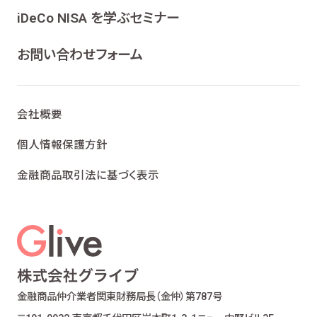
ンケート、各種情報提供を行うため
iDeCo NISA を学ぶセミナー
ライフプランニング、ファイナンシャルプランニン
グ及びこれらに付帯・関連する商品・サービスの
お問い合わせフォーム
案内を行うため
当社が取り扱う生命保険、損害保険及びこれら
に付帯・関連する商品・サービスの案内を行うた
会社概要
め
金融商品仲介業における有価証券・金融商品の
個人情報保護方針
勧誘、取引の媒介、サービスの案内を行うため
金融商品取引法に基づく表示
提携会社の金融商品の勧誘・販売、サービスの
案内を行うため
適合性の原則等に照らした商品・サービスの提
供の妥当性を判断するため
お客様ご本人であること又はご本人の代理人で
あることを確認するため
お客様に対し、お取引結果、お預り残高などの報
金融商品仲介業者
関東財務局長（金仲）第787号
告を行うため