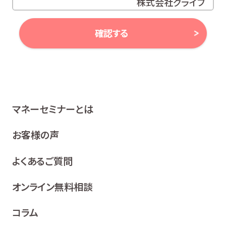
株式会社グライブ
代表取締役 安田 潔
確認する
当社は、お客様の個人情報及び個人番号（以下「個人情報
等」といいます。）に対する取組み方針として、次のとおり、
個人情報保護方針を策定し、公表いたします。
1 関係法令等の遵守
マネーセミナーとは
当社は、個人情報等の保護に関する関係諸法令、ガイドラ
イン及び、所属金融商品取引業者の社内規程並びにこの
お客様の声
個人情報保護方針を遵守いたします。
よくあるご質問
2 利用目的
当社は、お客様の同意を得た場合及び法令等により例
オンライン無料相談
外として取り扱われる場合を除き、利用目的の達成に
必要な範囲内でお客様の個人情報を取り扱います。
コラム
各種セミナー、イベント、キャンペーンの案内、ア