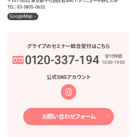
〒101-0032 東京都千代田区岩本町1-3-1
ニュー中野ビル3F
お客様とのお取引に関する事務を行うため
TEL：03-5835-0632
お客様との契約や法律等に基づく権利の行使や
GoogleMap
義務の履行のため
市場調査、並びにデータ分析やアンケートの実
施等による金融商品やサービスの研究や開発の
ため
グライブの
セミナー総合受付は
こちら
他の事業者等から個人情報の処理の全部又は
受付時間
一部について委託された場合等において、委託
10:00-19:00
された当該業務を適切に遂行するため
お取引先との打合せ、情報提供・連絡、お取引先
公式SNS
アカウント
の皆様から委託された業務の遂行等を行うため
当社株主様及び当社株式の管理業務、株主様又
は会社による権利の行使・義務の履行、及び法
令に基づく書面・記録・データの作成のため
役職員の給与の計算・支払、人事管理業務のた
お問い合わせフォーム
め
当社における採用活動、採用後の人事・安全管