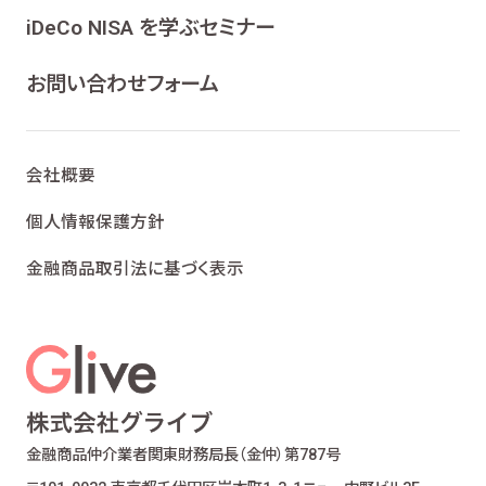
ンケート、各種情報提供を行うため
iDeCo NISA を学ぶセミナー
ライフプランニング、ファイナンシャルプランニン
グ及びこれらに付帯・関連する商品・サービスの
お問い合わせフォーム
案内を行うため
当社が取り扱う生命保険、損害保険及びこれら
に付帯・関連する商品・サービスの案内を行うた
会社概要
め
金融商品仲介業における有価証券・金融商品の
個人情報保護方針
勧誘、取引の媒介、サービスの案内を行うため
金融商品取引法に基づく表示
提携会社の金融商品の勧誘・販売、サービスの
案内を行うため
適合性の原則等に照らした商品・サービスの提
供の妥当性を判断するため
お客様ご本人であること又はご本人の代理人で
あることを確認するため
お客様に対し、お取引結果、お預り残高などの報
金融商品仲介業者
関東財務局長（金仲）第787号
告を行うため