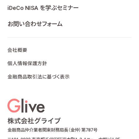
ンケート、各種情報提供を行うため
iDeCo NISA を学ぶセミナー
ライフプランニング、ファイナンシャルプランニン
グ及びこれらに付帯・関連する商品・サービスの
お問い合わせフォーム
案内を行うため
当社が取り扱う生命保険、損害保険及びこれら
に付帯・関連する商品・サービスの案内を行うた
会社概要
め
金融商品仲介業における有価証券・金融商品の
個人情報保護方針
勧誘、取引の媒介、サービスの案内を行うため
金融商品取引法に基づく表示
提携会社の金融商品の勧誘・販売、サービスの
案内を行うため
適合性の原則等に照らした商品・サービスの提
供の妥当性を判断するため
お客様ご本人であること又はご本人の代理人で
あることを確認するため
お客様に対し、お取引結果、お預り残高などの報
金融商品仲介業者
関東財務局長（金仲）第787号
告を行うため