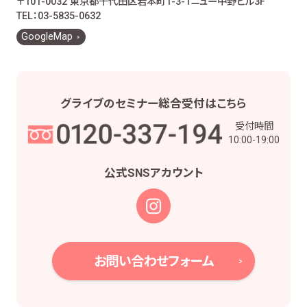
〒101-0032 東京都千代田区岩本町1-3-1
ニュー中野ビル3F
お客様とのお取引に関する事務を行うため
TEL：03-5835-0632
お客様との契約や法律等に基づく権利の行使や
GoogleMap
義務の履行のため
市場調査、並びにデータ分析やアンケートの実
施等による金融商品やサービスの研究や開発の
ため
グライブの
セミナー総合受付は
こちら
他の事業者等から個人情報の処理の全部又は
受付時間
一部について委託された場合等において、委託
10:00-19:00
された当該業務を適切に遂行するため
お取引先との打合せ、情報提供・連絡、お取引先
公式SNS
アカウント
の皆様から委託された業務の遂行等を行うため
当社株主様及び当社株式の管理業務、株主様又
は会社による権利の行使・義務の履行、及び法
令に基づく書面・記録・データの作成のため
役職員の給与の計算・支払、人事管理業務のた
お問い合わせフォーム
め
当社における採用活動、採用後の人事・安全管