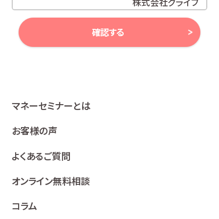
株式会社グライブ
代表取締役 安田 潔
確認する
当社は、お客様の個人情報及び個人番号（以下「個人情報
等」といいます。）に対する取組み方針として、次のとおり、
個人情報保護方針を策定し、公表いたします。
1 関係法令等の遵守
マネーセミナーとは
当社は、個人情報等の保護に関する関係諸法令、ガイドラ
イン及び、所属金融商品取引業者の社内規程並びにこの
お客様の声
個人情報保護方針を遵守いたします。
よくあるご質問
2 利用目的
当社は、お客様の同意を得た場合及び法令等により例
オンライン無料相談
外として取り扱われる場合を除き、利用目的の達成に
必要な範囲内でお客様の個人情報を取り扱います。
コラム
各種セミナー、イベント、キャンペーンの案内、ア