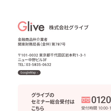
適合性の原則等に照らした商品・サ
お客様ご本人であること又はご本人
お客様に対し、お取引結果、お預り残
お客様とのお取引に関する事務を行
お客様との契約や法律等に基づく権
市場調査、並びにデータ分析やアン
他の事業者等から個人情報の処理の
金融商品仲介業者
お取引先との打合せ、情報提供・連
関東財務局長（金仲）第787号
当社株主様及び当社株式の管理業務
役職員の給与の計算・支払、人事管
〒101-0032 東京都千代田区岩本町1-3-1
当社における採用活動、採用後の人
ニュー中野ビル3F
その他、お客様とのお取引を適切か
TEL：03-5835-0632
当社は、個人番号については、法令で定め
GoogleMap
3 安全管理措置
当社は、お客様の個人情報等を正確かつ最新の
グライブの
実施するとともに、役職員および委託先の適切
セミナー総合受付は
個人情報・個人データの適正な取扱いの
こちら
受付時間
10:00-
取得・利用・保存・提供・削除・廃棄等