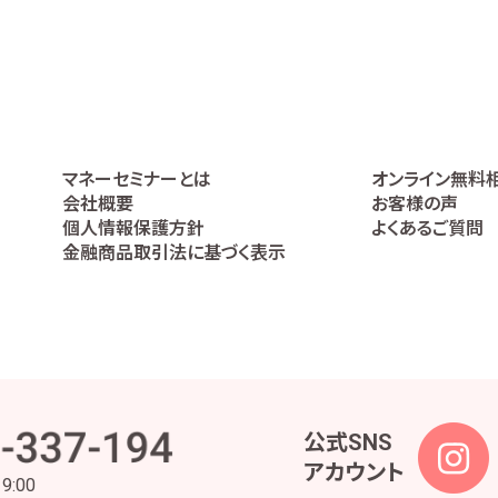
ービスの提供の妥当性を判断するため
の代理人であることを確認するため
高などの報告を行うため
うため
利の行使や義務の履行のため
ケートの実施等による金融商品やサービスの研究や開発のため
全部又は一部について委託された場合等において、委託された当該業務を適切
マネーセミナーとは
オンライン無料
絡、お取引先の皆様から委託された業務の遂行等を行うため
会社概要
お客様の声
、株主様又は会社による権利の行使・義務の履行、及び法令に基づく書面・記録・
個人情報保護方針
よくあるご質問
理業務のため
金融商品取引法に基づく表示
事・安全管理及びこれに関連する業務のため
つ円滑に履行するため
られた範囲内でのみ取り扱います。ただし、当社は、金融商品仲介業ではお客様の
内容となるよう努めます。また、お客様の個人情報等の漏えい等を防止するため
な監督を行って参ります。
公式SNS
アカウント
ため、法令及びガイドライン所定が定める各対応を実施するに当たっての個人情
19:00
の各対応及び責任者と役割を定めた各種規定の策定