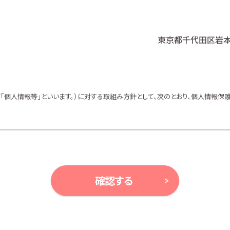
東京都千代田区岩本町
個人情報等」といいます。）に対する取組み方針として、次のとおり、個人情報保護
、ガイドライン及び、所属金融商品取引業者の社内規程並びにこの個人情報保護
等により例外として取り扱われる場合を除き、利用目的の達成に必要な範囲内で
確認する
ンの案内、アンケート、各種情報提供を行うため
ルプランニング及びこれらに付帯・関連する商品・サービスの案内を行うため
及びこれらに付帯・関連する商品・サービスの案内を行うため
金融商品の勧誘、取引の媒介、サービスの案内を行うため
サービスの案内を行うため