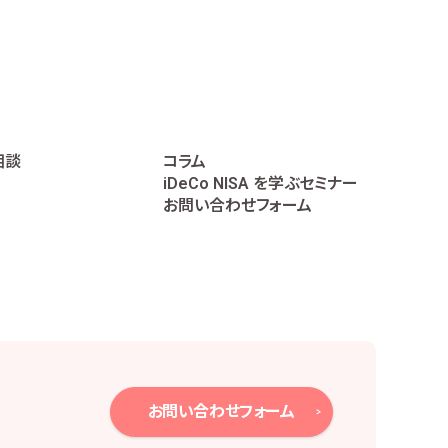
に遂行するため
相談
コラム
iDeCo NISA を学ぶセミナー
データの作成のため
お問い合わせフォーム
個人番号は直接取り扱いません。
、下記のとおり必要かつ適切な安全管理措置を
お問い合わせフォーム
報保護方針の策定