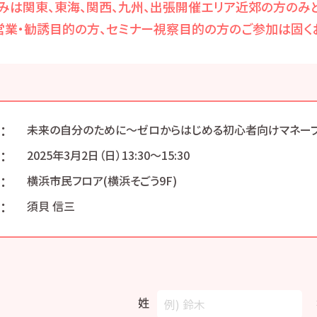
みは関東、東海、関西、九州、出張開催エリア近郊の方のみと
営業・勧誘目的の方、セミナー視察目的の方のご参加は固くお
：
未来の自分のために～ゼロからはじめる初心者向けマネー
：
2025年3月2日（日）13:30〜15:30
：
横浜市民フロア(横浜そごう9F)
：
須貝 信三
姓