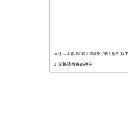
当社は、お客様の個人情報及び個人番号（以下「
1 関係法令等の遵守
当社は、個人情報等の保護に関する関係諸法令
2 利用目的
当社は、お客様の同意を得た場合及び法令
各種セミナー、イベント、キャンペー
ライフプランニング、ファイナンシャ
当社が取り扱う生命保険、損害保険
金融商品仲介業における有価証券・
提携会社の金融商品の勧誘・販売、