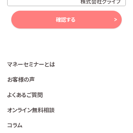
株式会社グライブ
代表取締役 安田 潔
確認する
当社は、お客様の個人情報及び個人番号（以下「個人情報
等」といいます。）に対する取組み方針として、次のとおり、
個人情報保護方針を策定し、公表いたします。
1 関係法令等の遵守
マネーセミナーとは
当社は、個人情報等の保護に関する関係諸法令、ガイドラ
イン及び、所属金融商品取引業者の社内規程並びにこの
お客様の声
個人情報保護方針を遵守いたします。
よくあるご質問
2 利用目的
当社は、お客様の同意を得た場合及び法令等により例
オンライン無料相談
外として取り扱われる場合を除き、利用目的の達成に
必要な範囲内でお客様の個人情報を取り扱います。
コラム
各種セミナー、イベント、キャンペーンの案内、ア