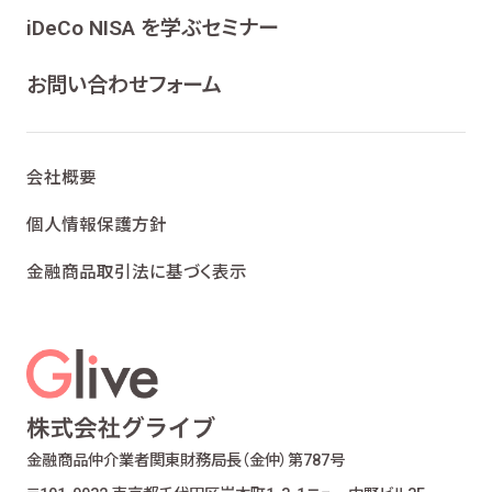
ンケート、各種情報提供を行うため
iDeCo NISA を学ぶセミナー
ライフプランニング、ファイナンシャルプランニン
グ及びこれらに付帯・関連する商品・サービスの
お問い合わせフォーム
案内を行うため
当社が取り扱う生命保険、損害保険及びこれら
に付帯・関連する商品・サービスの案内を行うた
会社概要
め
金融商品仲介業における有価証券・金融商品の
個人情報保護方針
勧誘、取引の媒介、サービスの案内を行うため
金融商品取引法に基づく表示
提携会社の金融商品の勧誘・販売、サービスの
案内を行うため
適合性の原則等に照らした商品・サービスの提
供の妥当性を判断するため
お客様ご本人であること又はご本人の代理人で
あることを確認するため
お客様に対し、お取引結果、お預り残高などの報
金融商品仲介業者
関東財務局長（金仲）第787号
告を行うため