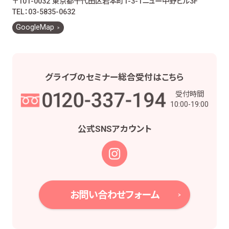
〒101-0032 東京都千代田区岩本町1-3-1
ニュー中野ビル3F
お客様とのお取引に関する事務を行うため
TEL：03-5835-0632
お客様との契約や法律等に基づく権利の行使や
GoogleMap
義務の履行のため
市場調査、並びにデータ分析やアンケートの実
施等による金融商品やサービスの研究や開発の
ため
グライブの
セミナー総合受付は
こちら
他の事業者等から個人情報の処理の全部又は
受付時間
一部について委託された場合等において、委託
10:00-19:00
された当該業務を適切に遂行するため
お取引先との打合せ、情報提供・連絡、お取引先
公式SNS
アカウント
の皆様から委託された業務の遂行等を行うため
当社株主様及び当社株式の管理業務、株主様又
は会社による権利の行使・義務の履行、及び法
令に基づく書面・記録・データの作成のため
役職員の給与の計算・支払、人事管理業務のた
お問い合わせフォーム
め
当社における採用活動、採用後の人事・安全管