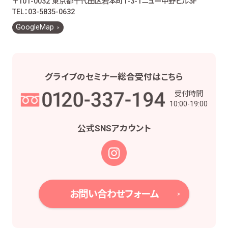
〒101-0032 東京都千代田区岩本町1-3-1
ニュー中野ビル3F
お客様とのお取引に関する事務を行うため
TEL：03-5835-0632
お客様との契約や法律等に基づく権利の行使や
GoogleMap
義務の履行のため
市場調査、並びにデータ分析やアンケートの実
施等による金融商品やサービスの研究や開発の
ため
グライブの
セミナー総合受付は
こちら
他の事業者等から個人情報の処理の全部又は
受付時間
一部について委託された場合等において、委託
10:00-19:00
された当該業務を適切に遂行するため
お取引先との打合せ、情報提供・連絡、お取引先
公式SNS
アカウント
の皆様から委託された業務の遂行等を行うため
当社株主様及び当社株式の管理業務、株主様又
は会社による権利の行使・義務の履行、及び法
令に基づく書面・記録・データの作成のため
役職員の給与の計算・支払、人事管理業務のた
お問い合わせフォーム
め
当社における採用活動、採用後の人事・安全管