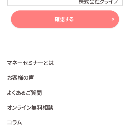
株式会社グライブ
代表取締役 安田 潔
確認する
当社は、お客様の個人情報及び個人番号（以下「個人情報
等」といいます。）に対する取組み方針として、次のとおり、
個人情報保護方針を策定し、公表いたします。
1 関係法令等の遵守
マネーセミナーとは
当社は、個人情報等の保護に関する関係諸法令、ガイドラ
イン及び、所属金融商品取引業者の社内規程並びにこの
お客様の声
個人情報保護方針を遵守いたします。
よくあるご質問
2 利用目的
当社は、お客様の同意を得た場合及び法令等により例
オンライン無料相談
外として取り扱われる場合を除き、利用目的の達成に
必要な範囲内でお客様の個人情報を取り扱います。
コラム
各種セミナー、イベント、キャンペーンの案内、ア