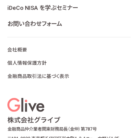
ンケート、各種情報提供を行うため
iDeCo NISA を学ぶセミナー
ライフプランニング、ファイナンシャルプランニン
グ及びこれらに付帯・関連する商品・サービスの
お問い合わせフォーム
案内を行うため
当社が取り扱う生命保険、損害保険及びこれら
に付帯・関連する商品・サービスの案内を行うた
会社概要
め
金融商品仲介業における有価証券・金融商品の
個人情報保護方針
勧誘、取引の媒介、サービスの案内を行うため
金融商品取引法に基づく表示
提携会社の金融商品の勧誘・販売、サービスの
案内を行うため
適合性の原則等に照らした商品・サービスの提
供の妥当性を判断するため
お客様ご本人であること又はご本人の代理人で
あることを確認するため
お客様に対し、お取引結果、お預り残高などの報
金融商品仲介業者
関東財務局長（金仲）第787号
告を行うため