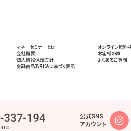
ービスの提供の妥当性を判断するため
の代理人であることを確認するため
高などの報告を行うため
うため
利の行使や義務の履行のため
ケートの実施等による金融商品やサービスの研究や開発のため
全部又は一部について委託された場合等において、委託された当該業務を適切
マネーセミナーとは
オンライン無料
絡、お取引先の皆様から委託された業務の遂行等を行うため
会社概要
お客様の声
、株主様又は会社による権利の行使・義務の履行、及び法令に基づく書面・記録・
個人情報保護方針
よくあるご質問
理業務のため
金融商品取引法に基づく表示
事・安全管理及びこれに関連する業務のため
つ円滑に履行するため
られた範囲内でのみ取り扱います。ただし、当社は、金融商品仲介業ではお客様の
内容となるよう努めます。また、お客様の個人情報等の漏えい等を防止するため
な監督を行って参ります。
公式SNS
アカウント
ため、法令及びガイドライン所定が定める各対応を実施するに当たっての個人情
19:00
の各対応及び責任者と役割を定めた各種規定の策定