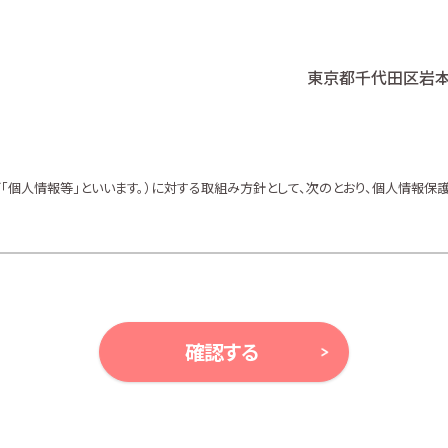
東京都千代田区岩本町
個人情報等」といいます。）に対する取組み方針として、次のとおり、個人情報保護
、ガイドライン及び、所属金融商品取引業者の社内規程並びにこの個人情報保護
等により例外として取り扱われる場合を除き、利用目的の達成に必要な範囲内で
確認する
ンの案内、アンケート、各種情報提供を行うため
ルプランニング及びこれらに付帯・関連する商品・サービスの案内を行うため
及びこれらに付帯・関連する商品・サービスの案内を行うため
金融商品の勧誘、取引の媒介、サービスの案内を行うため
サービスの案内を行うため