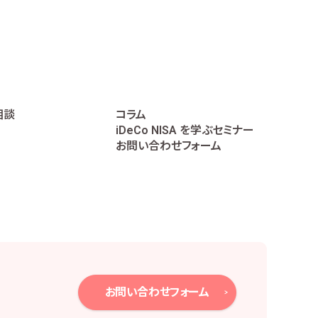
に遂行するため
相談
コラム
iDeCo NISA を学ぶセミナー
データの作成のため
お問い合わせフォーム
個人番号は直接取り扱いません。
、下記のとおり必要かつ適切な安全管理措置を
お問い合わせフォーム
報保護方針の策定