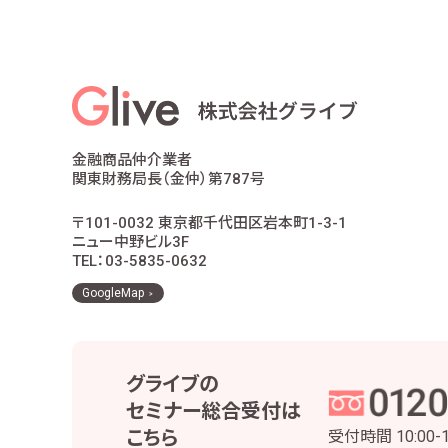
適合性の原則等に照らした商品・サ
お客様ご本人であること又はご本人
お客様に対し、お取引結果、お預り残
お客様とのお取引に関する事務を行
お客様との契約や法律等に基づく権
市場調査、並びにデータ分析やアン
他の事業者等から個人情報の処理の
金融商品仲介業者
お取引先との打合せ、情報提供・連
関東財務局長（金仲）第787号
当社株主様及び当社株式の管理業務
役職員の給与の計算・支払、人事管
〒101-0032 東京都千代田区岩本町1-3-1
当社における採用活動、採用後の人
ニュー中野ビル3F
その他、お客様とのお取引を適切か
TEL：03-5835-0632
当社は、個人番号については、法令で定め
GoogleMap
3 安全管理措置
当社は、お客様の個人情報等を正確かつ最新の
グライブの
実施するとともに、役職員および委託先の適切
セミナー総合受付は
個人情報・個人データの適正な取扱いの
こちら
受付時間
10:00-
取得・利用・保存・提供・削除・廃棄等