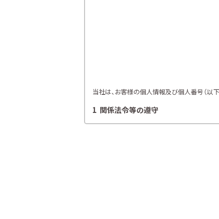
当社は、お客様の個人情報及び個人番号（以下「
1 関係法令等の遵守
当社は、個人情報等の保護に関する関係諸法令
2 利用目的
当社は、お客様の同意を得た場合及び法令
各種セミナー、イベント、キャンペー
ライフプランニング、ファイナンシャ
当社が取り扱う生命保険、損害保険
金融商品仲介業における有価証券・
提携会社の金融商品の勧誘・販売、