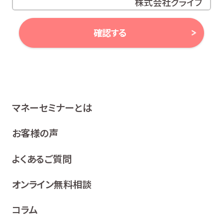
株式会社グライブ
代表取締役 安田 潔
確認する
当社は、お客様の個人情報及び個人番号（以下「個人情報
等」といいます。）に対する取組み方針として、次のとおり、
個人情報保護方針を策定し、公表いたします。
1 関係法令等の遵守
マネーセミナーとは
当社は、個人情報等の保護に関する関係諸法令、ガイドラ
イン及び、所属金融商品取引業者の社内規程並びにこの
お客様の声
個人情報保護方針を遵守いたします。
よくあるご質問
2 利用目的
当社は、お客様の同意を得た場合及び法令等により例
オンライン無料相談
外として取り扱われる場合を除き、利用目的の達成に
必要な範囲内でお客様の個人情報を取り扱います。
コラム
各種セミナー、イベント、キャンペーンの案内、ア