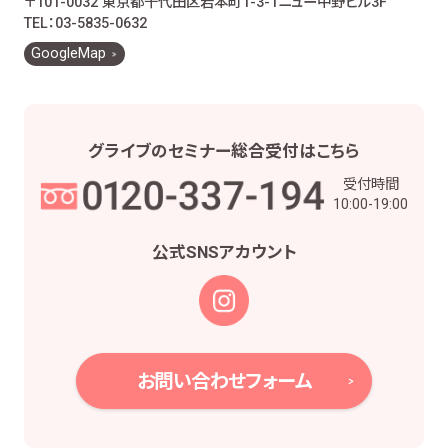
〒101-0032 東京都千代田区岩本町1-3-1
ニュー中野ビル3F
お客様とのお取引に関する事務を行うため
TEL：03-5835-0632
お客様との契約や法律等に基づく権利の行使や
GoogleMap
義務の履行のため
市場調査、並びにデータ分析やアンケートの実
施等による金融商品やサービスの研究や開発の
ため
グライブの
セミナー総合受付は
こちら
他の事業者等から個人情報の処理の全部又は
受付時間
一部について委託された場合等において、委託
10:00-19:00
された当該業務を適切に遂行するため
お取引先との打合せ、情報提供・連絡、お取引先
公式SNS
アカウント
の皆様から委託された業務の遂行等を行うため
当社株主様及び当社株式の管理業務、株主様又
は会社による権利の行使・義務の履行、及び法
令に基づく書面・記録・データの作成のため
役職員の給与の計算・支払、人事管理業務のた
お問い合わせフォーム
め
当社における採用活動、採用後の人事・安全管