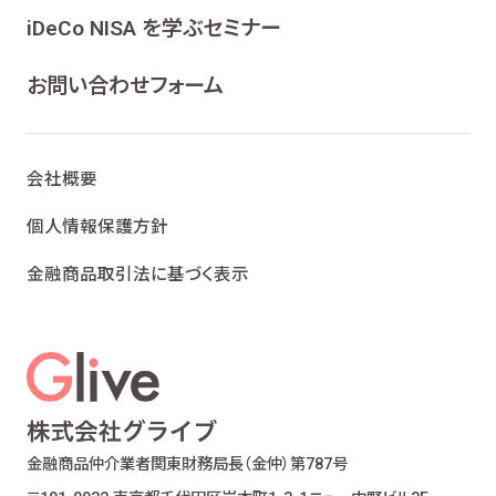
ンケート、各種情報提供を行うため
iDeCo NISA を学ぶセミナー
ライフプランニング、ファイナンシャルプランニン
グ及びこれらに付帯・関連する商品・サービスの
お問い合わせフォーム
案内を行うため
当社が取り扱う生命保険、損害保険及びこれら
に付帯・関連する商品・サービスの案内を行うた
会社概要
め
金融商品仲介業における有価証券・金融商品の
個人情報保護方針
勧誘、取引の媒介、サービスの案内を行うため
金融商品取引法に基づく表示
提携会社の金融商品の勧誘・販売、サービスの
案内を行うため
適合性の原則等に照らした商品・サービスの提
供の妥当性を判断するため
お客様ご本人であること又はご本人の代理人で
あることを確認するため
お客様に対し、お取引結果、お預り残高などの報
金融商品仲介業者
関東財務局長（金仲）第787号
告を行うため