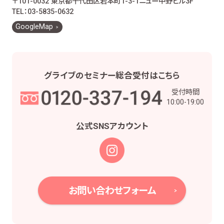
〒101-0032 東京都千代田区岩本町1-3-1
ニュー中野ビル3F
お客様とのお取引に関する事務を行うため
TEL：03-5835-0632
お客様との契約や法律等に基づく権利の行使や
GoogleMap
義務の履行のため
市場調査、並びにデータ分析やアンケートの実
施等による金融商品やサービスの研究や開発の
ため
グライブの
セミナー総合受付は
こちら
他の事業者等から個人情報の処理の全部又は
受付時間
一部について委託された場合等において、委託
10:00-19:00
された当該業務を適切に遂行するため
お取引先との打合せ、情報提供・連絡、お取引先
公式SNS
アカウント
の皆様から委託された業務の遂行等を行うため
当社株主様及び当社株式の管理業務、株主様又
は会社による権利の行使・義務の履行、及び法
令に基づく書面・記録・データの作成のため
役職員の給与の計算・支払、人事管理業務のた
お問い合わせフォーム
め
当社における採用活動、採用後の人事・安全管