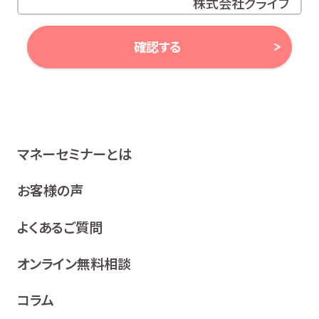
株式会社グライブ
代表取締役 安田 潔
確認する
当社は、お客様の個人情報及び個人番号（以下「個人情報
等」といいます。）に対する取組み方針として、次のとおり、
個人情報保護方針を策定し、公表いたします。
1 関係法令等の遵守
マネーセミナーとは
当社は、個人情報等の保護に関する関係諸法令、ガイドラ
イン及び、所属金融商品取引業者の社内規程並びにこの
お客様の声
個人情報保護方針を遵守いたします。
よくあるご質問
2 利用目的
当社は、お客様の同意を得た場合及び法令等により例
オンライン無料相談
外として取り扱われる場合を除き、利用目的の達成に
必要な範囲内でお客様の個人情報を取り扱います。
コラム
各種セミナー、イベント、キャンペーンの案内、ア