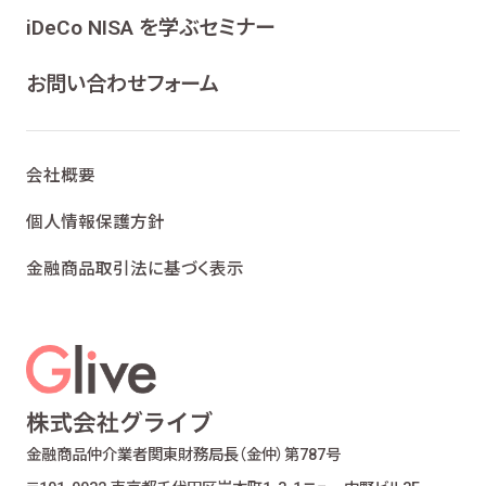
ンケート、各種情報提供を行うため
iDeCo NISA を学ぶセミナー
ライフプランニング、ファイナンシャルプランニン
グ及びこれらに付帯・関連する商品・サービスの
お問い合わせフォーム
案内を行うため
当社が取り扱う生命保険、損害保険及びこれら
に付帯・関連する商品・サービスの案内を行うた
会社概要
め
金融商品仲介業における有価証券・金融商品の
個人情報保護方針
勧誘、取引の媒介、サービスの案内を行うため
金融商品取引法に基づく表示
提携会社の金融商品の勧誘・販売、サービスの
案内を行うため
適合性の原則等に照らした商品・サービスの提
供の妥当性を判断するため
お客様ご本人であること又はご本人の代理人で
あることを確認するため
お客様に対し、お取引結果、お預り残高などの報
金融商品仲介業者
関東財務局長（金仲）第787号
告を行うため