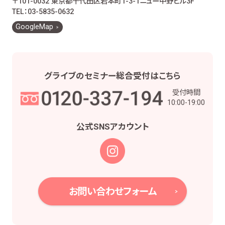
〒101-0032 東京都千代田区岩本町1-3-1
ニュー中野ビル3F
お客様とのお取引に関する事務を行うため
TEL：03-5835-0632
お客様との契約や法律等に基づく権利の行使や
GoogleMap
義務の履行のため
市場調査、並びにデータ分析やアンケートの実
施等による金融商品やサービスの研究や開発の
ため
グライブの
セミナー総合受付は
こちら
他の事業者等から個人情報の処理の全部又は
受付時間
一部について委託された場合等において、委託
10:00-19:00
された当該業務を適切に遂行するため
お取引先との打合せ、情報提供・連絡、お取引先
公式SNS
アカウント
の皆様から委託された業務の遂行等を行うため
当社株主様及び当社株式の管理業務、株主様又
は会社による権利の行使・義務の履行、及び法
令に基づく書面・記録・データの作成のため
役職員の給与の計算・支払、人事管理業務のた
お問い合わせフォーム
め
当社における採用活動、採用後の人事・安全管