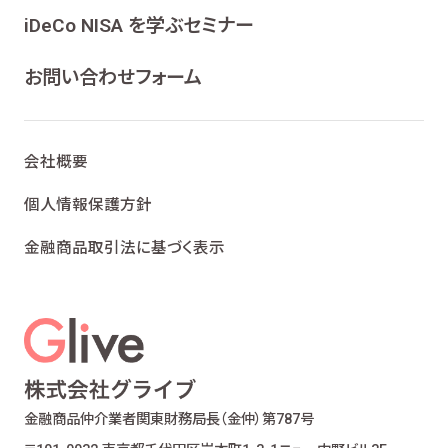
ンケート、各種情報提供を行うため
iDeCo NISA を学ぶセミナー
ライフプランニング、ファイナンシャルプランニン
グ及びこれらに付帯・関連する商品・サービスの
お問い合わせフォーム
案内を行うため
当社が取り扱う生命保険、損害保険及びこれら
に付帯・関連する商品・サービスの案内を行うた
会社概要
め
金融商品仲介業における有価証券・金融商品の
個人情報保護方針
勧誘、取引の媒介、サービスの案内を行うため
金融商品取引法に基づく表示
提携会社の金融商品の勧誘・販売、サービスの
案内を行うため
適合性の原則等に照らした商品・サービスの提
供の妥当性を判断するため
お客様ご本人であること又はご本人の代理人で
あることを確認するため
お客様に対し、お取引結果、お預り残高などの報
金融商品仲介業者
関東財務局長（金仲）第787号
告を行うため