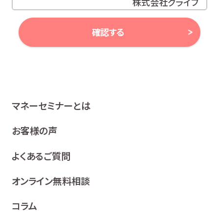
株式会社グライブ
代表取締役 安田 潔
確認する
当社は、お客様の個人情報及び個人番号（以下「個人情報
等」といいます。）に対する取組み方針として、次のとおり、
個人情報保護方針を策定し、公表いたします。
1 関係法令等の遵守
マネーセミナーとは
当社は、個人情報等の保護に関する関係諸法令、ガイドラ
イン及び、所属金融商品取引業者の社内規程並びにこの
お客様の声
個人情報保護方針を遵守いたします。
よくあるご質問
2 利用目的
当社は、お客様の同意を得た場合及び法令等により例
オンライン無料相談
外として取り扱われる場合を除き、利用目的の達成に
必要な範囲内でお客様の個人情報を取り扱います。
コラム
各種セミナー、イベント、キャンペーンの案内、ア