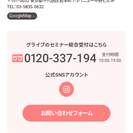
〒101-0032 東京都千代田区岩本町1-3-1
ニュー中野ビル3F
お客様とのお取引に関する事務を行うため
TEL：03-5835-0632
お客様との契約や法律等に基づく権利の行使や
GoogleMap
義務の履行のため
市場調査、並びにデータ分析やアンケートの実
施等による金融商品やサービスの研究や開発の
ため
グライブの
セミナー総合受付は
こちら
他の事業者等から個人情報の処理の全部又は
受付時間
一部について委託された場合等において、委託
10:00-19:00
された当該業務を適切に遂行するため
お取引先との打合せ、情報提供・連絡、お取引先
公式SNS
アカウント
の皆様から委託された業務の遂行等を行うため
当社株主様及び当社株式の管理業務、株主様又
は会社による権利の行使・義務の履行、及び法
令に基づく書面・記録・データの作成のため
役職員の給与の計算・支払、人事管理業務のた
お問い合わせフォーム
め
当社における採用活動、採用後の人事・安全管