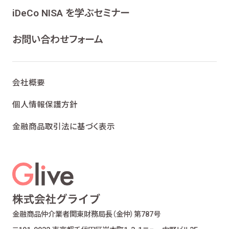
ンケート、各種情報提供を行うため
iDeCo NISA を学ぶセミナー
ライフプランニング、ファイナンシャルプランニン
グ及びこれらに付帯・関連する商品・サービスの
お問い合わせフォーム
案内を行うため
当社が取り扱う生命保険、損害保険及びこれら
に付帯・関連する商品・サービスの案内を行うた
会社概要
め
金融商品仲介業における有価証券・金融商品の
個人情報保護方針
勧誘、取引の媒介、サービスの案内を行うため
金融商品取引法に基づく表示
提携会社の金融商品の勧誘・販売、サービスの
案内を行うため
適合性の原則等に照らした商品・サービスの提
供の妥当性を判断するため
お客様ご本人であること又はご本人の代理人で
あることを確認するため
お客様に対し、お取引結果、お預り残高などの報
金融商品仲介業者
関東財務局長（金仲）第787号
告を行うため