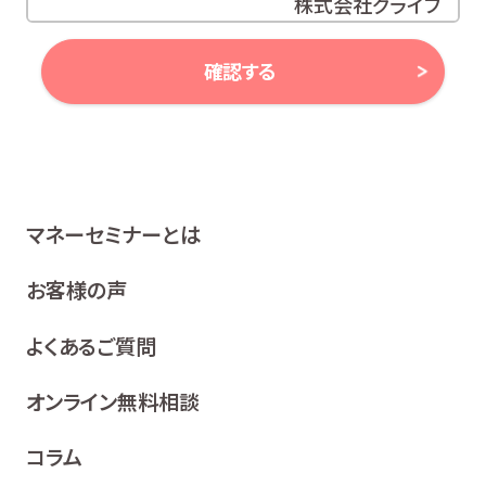
株式会社グライブ
代表取締役 安田 潔
確認する
当社は、お客様の個人情報及び個人番号（以下「個人情報
等」といいます。）に対する取組み方針として、次のとおり、
個人情報保護方針を策定し、公表いたします。
1 関係法令等の遵守
マネーセミナーとは
当社は、個人情報等の保護に関する関係諸法令、ガイドラ
イン及び、所属金融商品取引業者の社内規程並びにこの
お客様の声
個人情報保護方針を遵守いたします。
よくあるご質問
2 利用目的
当社は、お客様の同意を得た場合及び法令等により例
オンライン無料相談
外として取り扱われる場合を除き、利用目的の達成に
必要な範囲内でお客様の個人情報を取り扱います。
コラム
各種セミナー、イベント、キャンペーンの案内、ア