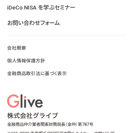
ンケート、各種情報提供を行うため
iDeCo NISA を学ぶセミナー
ライフプランニング、ファイナンシャルプランニン
グ及びこれらに付帯・関連する商品・サービスの
お問い合わせフォーム
案内を行うため
当社が取り扱う生命保険、損害保険及びこれら
に付帯・関連する商品・サービスの案内を行うた
会社概要
め
金融商品仲介業における有価証券・金融商品の
個人情報保護方針
勧誘、取引の媒介、サービスの案内を行うため
金融商品取引法に基づく表示
提携会社の金融商品の勧誘・販売、サービスの
案内を行うため
適合性の原則等に照らした商品・サービスの提
供の妥当性を判断するため
お客様ご本人であること又はご本人の代理人で
あることを確認するため
お客様に対し、お取引結果、お預り残高などの報
金融商品仲介業者
関東財務局長（金仲）第787号
告を行うため