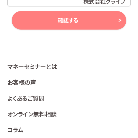
株式会社グライブ
代表取締役 安田 潔
確認する
当社は、お客様の個人情報及び個人番号（以下「個人情報
等」といいます。）に対する取組み方針として、次のとおり、
個人情報保護方針を策定し、公表いたします。
1 関係法令等の遵守
マネーセミナーとは
当社は、個人情報等の保護に関する関係諸法令、ガイドラ
イン及び、所属金融商品取引業者の社内規程並びにこの
お客様の声
個人情報保護方針を遵守いたします。
よくあるご質問
2 利用目的
当社は、お客様の同意を得た場合及び法令等により例
オンライン無料相談
外として取り扱われる場合を除き、利用目的の達成に
必要な範囲内でお客様の個人情報を取り扱います。
コラム
各種セミナー、イベント、キャンペーンの案内、ア