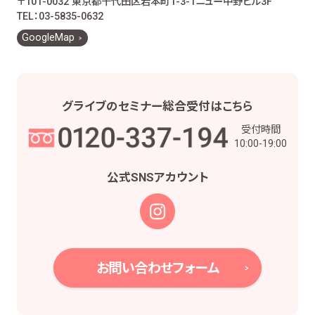
〒101-0032 東京都千代田区岩本町1-3-1
ニュー中野ビル3F
お客様とのお取引に関する事務を行うため
TEL：03-5835-0632
お客様との契約や法律等に基づく権利の行使や
GoogleMap
義務の履行のため
市場調査、並びにデータ分析やアンケートの実
施等による金融商品やサービスの研究や開発の
ため
グライブの
セミナー総合受付は
こちら
他の事業者等から個人情報の処理の全部又は
受付時間
一部について委託された場合等において、委託
10:00-19:00
された当該業務を適切に遂行するため
お取引先との打合せ、情報提供・連絡、お取引先
公式SNS
アカウント
の皆様から委託された業務の遂行等を行うため
当社株主様及び当社株式の管理業務、株主様又
は会社による権利の行使・義務の履行、及び法
令に基づく書面・記録・データの作成のため
役職員の給与の計算・支払、人事管理業務のた
お問い合わせフォーム
め
当社における採用活動、採用後の人事・安全管