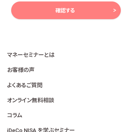
確認する
当社は、お客様の個人情報及び個人番号（以下「個人情報
等」といいます。）に対する取組み方針として、次のとおり、
個人情報保護方針を策定し、公表いたします。
1 関係法令等の遵守
マネーセミナーとは
当社は、個人情報等の保護に関する関係諸法令、ガイドラ
イン及び、所属金融商品取引業者の社内規程並びにこの
お客様の声
個人情報保護方針を遵守いたします。
よくあるご質問
2 利用目的
当社は、お客様の同意を得た場合及び法令等により例
オンライン無料相談
外として取り扱われる場合を除き、利用目的の達成に
必要な範囲内でお客様の個人情報を取り扱います。
コラム
各種セミナー、イベント、キャンペーンの案内、ア
ンケート、各種情報提供を行うため
iDeCo NISA を学ぶセミナー