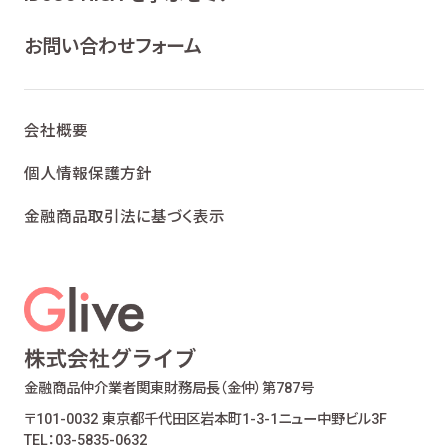
ライフプランニング、ファイナンシャルプランニン
グ及びこれらに付帯・関連する商品・サービスの
お問い合わせフォーム
案内を行うため
当社が取り扱う生命保険、損害保険及びこれら
に付帯・関連する商品・サービスの案内を行うた
会社概要
め
金融商品仲介業における有価証券・金融商品の
個人情報保護方針
勧誘、取引の媒介、サービスの案内を行うため
金融商品取引法に基づく表示
提携会社の金融商品の勧誘・販売、サービスの
案内を行うため
適合性の原則等に照らした商品・サービスの提
供の妥当性を判断するため
お客様ご本人であること又はご本人の代理人で
あることを確認するため
お客様に対し、お取引結果、お預り残高などの報
金融商品仲介業者
関東財務局長（金仲）第787号
告を行うため
〒101-0032 東京都千代田区岩本町1-3-1
ニュー中野ビル3F
お客様とのお取引に関する事務を行うため
TEL：03-5835-0632