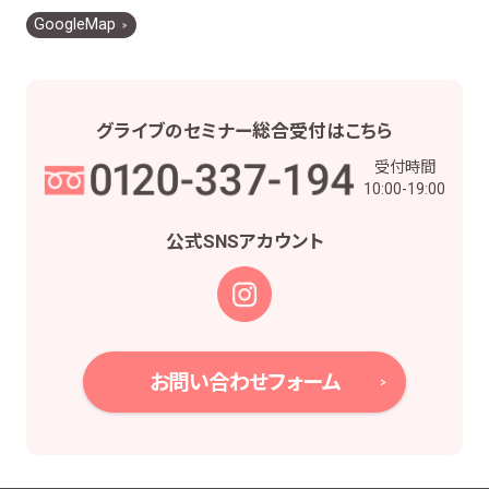
お客様との契約や法律等に基づく権利の行使や
GoogleMap
義務の履行のため
市場調査、並びにデータ分析やアンケートの実
施等による金融商品やサービスの研究や開発の
ため
グライブの
セミナー総合受付は
こちら
他の事業者等から個人情報の処理の全部又は
受付時間
一部について委託された場合等において、委託
10:00-19:00
された当該業務を適切に遂行するため
お取引先との打合せ、情報提供・連絡、お取引先
公式SNS
アカウント
の皆様から委託された業務の遂行等を行うため
当社株主様及び当社株式の管理業務、株主様又
は会社による権利の行使・義務の履行、及び法
令に基づく書面・記録・データの作成のため
役職員の給与の計算・支払、人事管理業務のた
お問い合わせフォーム
め
当社における採用活動、採用後の人事・安全管
理及びこれに関連する業務のため