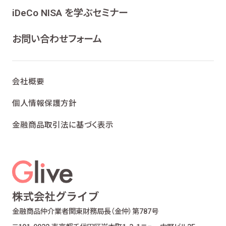
ンケート、各種情報提供を行うため
iDeCo NISA を学ぶセミナー
ライフプランニング、ファイナンシャルプランニン
グ及びこれらに付帯・関連する商品・サービスの
お問い合わせフォーム
案内を行うため
当社が取り扱う生命保険、損害保険及びこれら
に付帯・関連する商品・サービスの案内を行うた
会社概要
め
金融商品仲介業における有価証券・金融商品の
個人情報保護方針
勧誘、取引の媒介、サービスの案内を行うため
金融商品取引法に基づく表示
提携会社の金融商品の勧誘・販売、サービスの
案内を行うため
適合性の原則等に照らした商品・サービスの提
供の妥当性を判断するため
お客様ご本人であること又はご本人の代理人で
あることを確認するため
お客様に対し、お取引結果、お預り残高などの報
金融商品仲介業者
関東財務局長（金仲）第787号
告を行うため