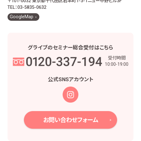
〒101-0032 東京都千代田区岩本町1-3-1
ニュー中野ビル3F
お客様とのお取引に関する事務を行うため
TEL：03-5835-0632
お客様との契約や法律等に基づく権利の行使や
GoogleMap
義務の履行のため
市場調査、並びにデータ分析やアンケートの実
施等による金融商品やサービスの研究や開発の
ため
グライブの
セミナー総合受付は
こちら
他の事業者等から個人情報の処理の全部又は
受付時間
一部について委託された場合等において、委託
10:00-19:00
された当該業務を適切に遂行するため
お取引先との打合せ、情報提供・連絡、お取引先
公式SNS
アカウント
の皆様から委託された業務の遂行等を行うため
当社株主様及び当社株式の管理業務、株主様又
は会社による権利の行使・義務の履行、及び法
令に基づく書面・記録・データの作成のため
役職員の給与の計算・支払、人事管理業務のた
お問い合わせフォーム
め
当社における採用活動、採用後の人事・安全管