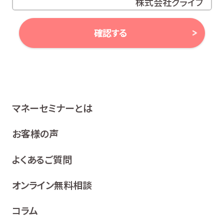
株式会社グライブ
代表取締役 安田 潔
確認する
当社は、お客様の個人情報及び個人番号（以下「個人情報
等」といいます。）に対する取組み方針として、次のとおり、
個人情報保護方針を策定し、公表いたします。
1 関係法令等の遵守
マネーセミナーとは
当社は、個人情報等の保護に関する関係諸法令、ガイドラ
イン及び、所属金融商品取引業者の社内規程並びにこの
お客様の声
個人情報保護方針を遵守いたします。
よくあるご質問
2 利用目的
当社は、お客様の同意を得た場合及び法令等により例
オンライン無料相談
外として取り扱われる場合を除き、利用目的の達成に
必要な範囲内でお客様の個人情報を取り扱います。
コラム
各種セミナー、イベント、キャンペーンの案内、ア