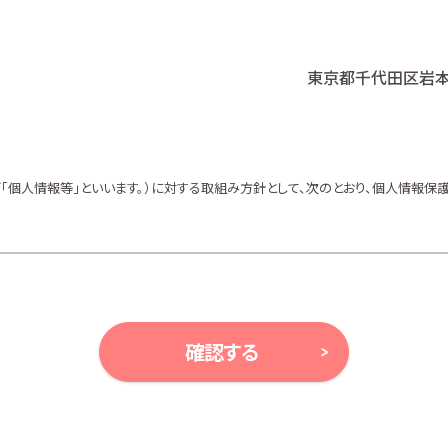
東京都千代田区岩本町
個人情報等」といいます。）に対する取組み方針として、次のとおり、個人情報保護
、ガイドライン及び、所属金融商品取引業者の社内規程並びにこの個人情報保護
等により例外として取り扱われる場合を除き、利用目的の達成に必要な範囲内で
確認する
ンの案内、アンケート、各種情報提供を行うため
ルプランニング及びこれらに付帯・関連する商品・サービスの案内を行うため
及びこれらに付帯・関連する商品・サービスの案内を行うため
金融商品の勧誘、取引の媒介、サービスの案内を行うため
サービスの案内を行うため