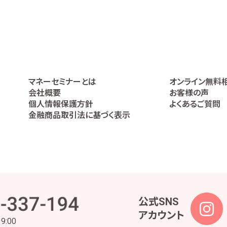
ービスの提供の妥当性を判断するため
の代理人であることを確認するため
高などの報告を行うため
うため
利の行使や義務の履行のため
ケートの実施等による金融商品やサービスの研究や開発のため
全部又は一部について委託された場合等において、委託された当該業務を適切
マネーセミナーとは
オンライン無料
絡、お取引先の皆様から委託された業務の遂行等を行うため
会社概要
お客様の声
、株主様又は会社による権利の行使・義務の履行、及び法令に基づく書面・記録・
個人情報保護方針
よくあるご質問
理業務のため
金融商品取引法に基づく表示
事・安全管理及びこれに関連する業務のため
つ円滑に履行するため
られた範囲内でのみ取り扱います。ただし、当社は、金融商品仲介業ではお客様の
内容となるよう努めます。また、お客様の個人情報等の漏えい等を防止するため
な監督を行って参ります。
公式SNS
アカウント
ため、法令及びガイドライン所定が定める各対応を実施するに当たっての個人情
19:00
の各対応及び責任者と役割を定めた各種規定の策定