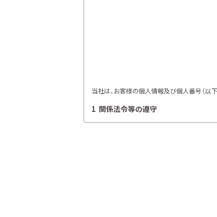
当社は、お客様の個人情報及び個人番号（以下「
1 関係法令等の遵守
当社は、個人情報等の保護に関する関係諸法令
2 利用目的
当社は、お客様の同意を得た場合及び法令
各種セミナー、イベント、キャンペー
ライフプランニング、ファイナンシャ
当社が取り扱う生命保険、損害保険
金融商品仲介業における有価証券・
提携会社の金融商品の勧誘・販売、