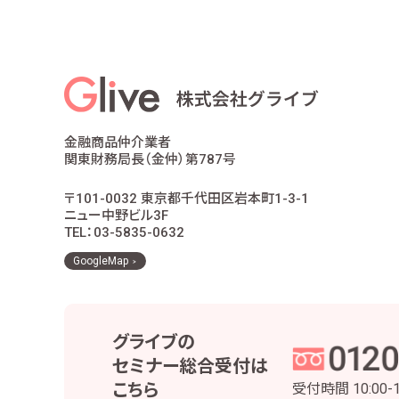
適合性の原則等に照らした商品・サ
お客様ご本人であること又はご本人
お客様に対し、お取引結果、お預り残
お客様とのお取引に関する事務を行
お客様との契約や法律等に基づく権
市場調査、並びにデータ分析やアン
他の事業者等から個人情報の処理の
金融商品仲介業者
お取引先との打合せ、情報提供・連
関東財務局長（金仲）第787号
当社株主様及び当社株式の管理業務
役職員の給与の計算・支払、人事管
〒101-0032 東京都千代田区岩本町1-3-1
当社における採用活動、採用後の人
ニュー中野ビル3F
その他、お客様とのお取引を適切か
TEL：03-5835-0632
当社は、個人番号については、法令で定め
GoogleMap
3 安全管理措置
当社は、お客様の個人情報等を正確かつ最新の
グライブの
実施するとともに、役職員および委託先の適切
セミナー総合受付は
個人情報・個人データの適正な取扱いの
こちら
受付時間
10:00-
取得・利用・保存・提供・削除・廃棄等