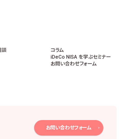
に遂行するため
相談
コラム
iDeCo NISA を学ぶセミナー
データの作成のため
お問い合わせフォーム
個人番号は直接取り扱いません。
、下記のとおり必要かつ適切な安全管理措置を
お問い合わせフォーム
報保護方針の策定