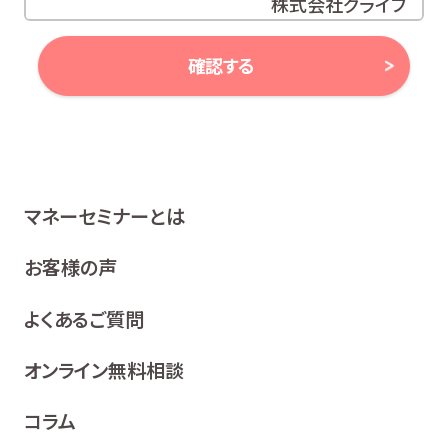
株式会社グライブ
代表取締役 安田 潔
確認する
当社は、お客様の個人情報及び個人番号（以下「個人情報
等」といいます。）に対する取組み方針として、次のとおり、
個人情報保護方針を策定し、公表いたします。
1 関係法令等の遵守
マネーセミナーとは
当社は、個人情報等の保護に関する関係諸法令、ガイドラ
イン及び、所属金融商品取引業者の社内規程並びにこの
お客様の声
個人情報保護方針を遵守いたします。
よくあるご質問
2 利用目的
当社は、お客様の同意を得た場合及び法令等により例
オンライン無料相談
外として取り扱われる場合を除き、利用目的の達成に
必要な範囲内でお客様の個人情報を取り扱います。
コラム
各種セミナー、イベント、キャンペーンの案内、ア