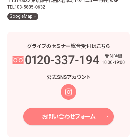
〒101-0032 東京都千代田区岩本町1-3-1
ニュー中野ビル3F
お客様とのお取引に関する事務を行うため
TEL：03-5835-0632
お客様との契約や法律等に基づく権利の行使や
GoogleMap
義務の履行のため
市場調査、並びにデータ分析やアンケートの実
施等による金融商品やサービスの研究や開発の
ため
グライブの
セミナー総合受付は
こちら
他の事業者等から個人情報の処理の全部又は
受付時間
一部について委託された場合等において、委託
10:00-19:00
された当該業務を適切に遂行するため
お取引先との打合せ、情報提供・連絡、お取引先
公式SNS
アカウント
の皆様から委託された業務の遂行等を行うため
当社株主様及び当社株式の管理業務、株主様又
は会社による権利の行使・義務の履行、及び法
令に基づく書面・記録・データの作成のため
役職員の給与の計算・支払、人事管理業務のた
お問い合わせフォーム
め
当社における採用活動、採用後の人事・安全管