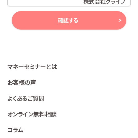
株式会社グライブ
代表取締役 安田 潔
確認する
当社は、お客様の個人情報及び個人番号（以下「個人情報
等」といいます。）に対する取組み方針として、次のとおり、
個人情報保護方針を策定し、公表いたします。
1 関係法令等の遵守
マネーセミナーとは
当社は、個人情報等の保護に関する関係諸法令、ガイドラ
イン及び、所属金融商品取引業者の社内規程並びにこの
お客様の声
個人情報保護方針を遵守いたします。
よくあるご質問
2 利用目的
当社は、お客様の同意を得た場合及び法令等により例
オンライン無料相談
外として取り扱われる場合を除き、利用目的の達成に
必要な範囲内でお客様の個人情報を取り扱います。
コラム
各種セミナー、イベント、キャンペーンの案内、ア