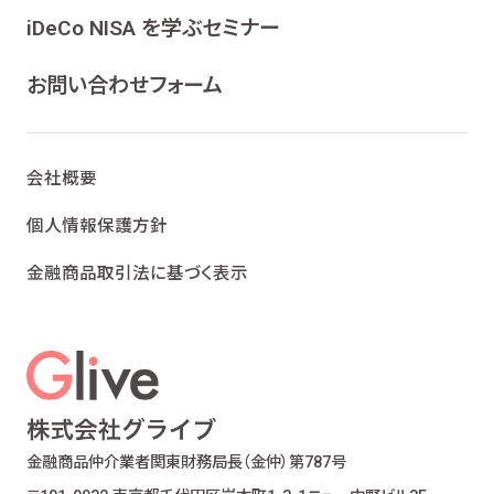
ンケート、各種情報提供を行うため
iDeCo NISA を学ぶセミナー
ライフプランニング、ファイナンシャルプランニン
グ及びこれらに付帯・関連する商品・サービスの
お問い合わせフォーム
案内を行うため
当社が取り扱う生命保険、損害保険及びこれら
に付帯・関連する商品・サービスの案内を行うた
会社概要
め
金融商品仲介業における有価証券・金融商品の
個人情報保護方針
勧誘、取引の媒介、サービスの案内を行うため
金融商品取引法に基づく表示
提携会社の金融商品の勧誘・販売、サービスの
案内を行うため
適合性の原則等に照らした商品・サービスの提
供の妥当性を判断するため
お客様ご本人であること又はご本人の代理人で
あることを確認するため
お客様に対し、お取引結果、お預り残高などの報
金融商品仲介業者
関東財務局長（金仲）第787号
告を行うため