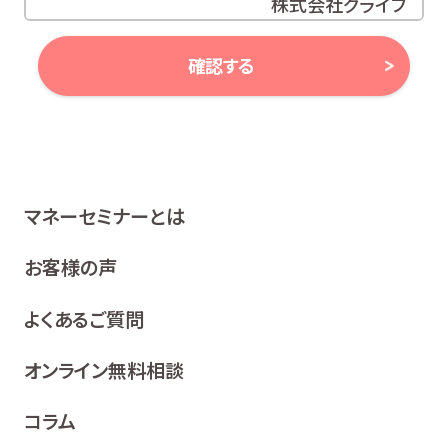
株式会社グライブ
代表取締役 安田 潔
確認する
当社は、お客様の個人情報及び個人番号（以下「個人情報
等」といいます。）に対する取組み方針として、次のとおり、
個人情報保護方針を策定し、公表いたします。
1 関係法令等の遵守
マネーセミナーとは
当社は、個人情報等の保護に関する関係諸法令、ガイドラ
イン及び、所属金融商品取引業者の社内規程並びにこの
お客様の声
個人情報保護方針を遵守いたします。
よくあるご質問
2 利用目的
当社は、お客様の同意を得た場合及び法令等により例
オンライン無料相談
外として取り扱われる場合を除き、利用目的の達成に
必要な範囲内でお客様の個人情報を取り扱います。
コラム
各種セミナー、イベント、キャンペーンの案内、ア