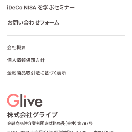
ンケート、各種情報提供を行うため
iDeCo NISA を学ぶセミナー
ライフプランニング、ファイナンシャルプランニン
グ及びこれらに付帯・関連する商品・サービスの
お問い合わせフォーム
案内を行うため
当社が取り扱う生命保険、損害保険及びこれら
に付帯・関連する商品・サービスの案内を行うた
会社概要
め
金融商品仲介業における有価証券・金融商品の
個人情報保護方針
勧誘、取引の媒介、サービスの案内を行うため
金融商品取引法に基づく表示
提携会社の金融商品の勧誘・販売、サービスの
案内を行うため
適合性の原則等に照らした商品・サービスの提
供の妥当性を判断するため
お客様ご本人であること又はご本人の代理人で
あることを確認するため
お客様に対し、お取引結果、お預り残高などの報
金融商品仲介業者
関東財務局長（金仲）第787号
告を行うため