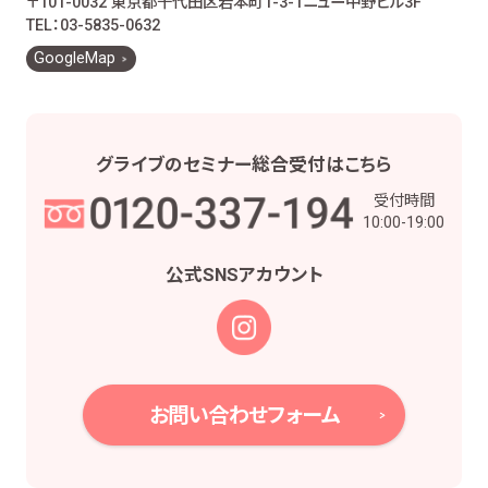
〒101-0032 東京都千代田区岩本町1-3-1
ニュー中野ビル3F
お客様とのお取引に関する事務を行うため
TEL：03-5835-0632
お客様との契約や法律等に基づく権利の行使や
GoogleMap
義務の履行のため
市場調査、並びにデータ分析やアンケートの実
施等による金融商品やサービスの研究や開発の
ため
グライブの
セミナー総合受付は
こちら
他の事業者等から個人情報の処理の全部又は
受付時間
一部について委託された場合等において、委託
10:00-19:00
された当該業務を適切に遂行するため
お取引先との打合せ、情報提供・連絡、お取引先
公式SNS
アカウント
の皆様から委託された業務の遂行等を行うため
当社株主様及び当社株式の管理業務、株主様又
は会社による権利の行使・義務の履行、及び法
令に基づく書面・記録・データの作成のため
役職員の給与の計算・支払、人事管理業務のた
お問い合わせフォーム
め
当社における採用活動、採用後の人事・安全管