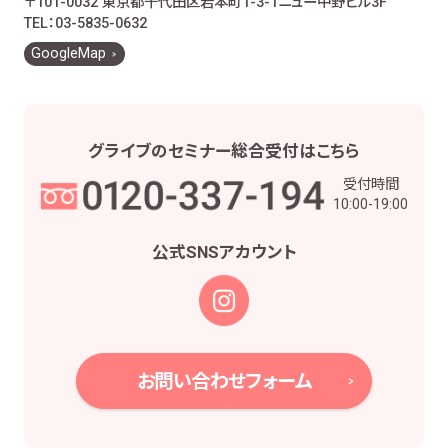
〒101-0032 東京都千代田区岩本町1-3-1
ニュー中野ビル3F
お客様とのお取引に関する事務を行うため
TEL：03-5835-0632
お客様との契約や法律等に基づく権利の行使や
GoogleMap
義務の履行のため
市場調査、並びにデータ分析やアンケートの実
施等による金融商品やサービスの研究や開発の
ため
グライブの
セミナー総合受付は
こちら
他の事業者等から個人情報の処理の全部又は
受付時間
一部について委託された場合等において、委託
10:00-19:00
された当該業務を適切に遂行するため
お取引先との打合せ、情報提供・連絡、お取引先
公式SNS
アカウント
の皆様から委託された業務の遂行等を行うため
当社株主様及び当社株式の管理業務、株主様又
は会社による権利の行使・義務の履行、及び法
令に基づく書面・記録・データの作成のため
役職員の給与の計算・支払、人事管理業務のた
お問い合わせフォーム
め
当社における採用活動、採用後の人事・安全管