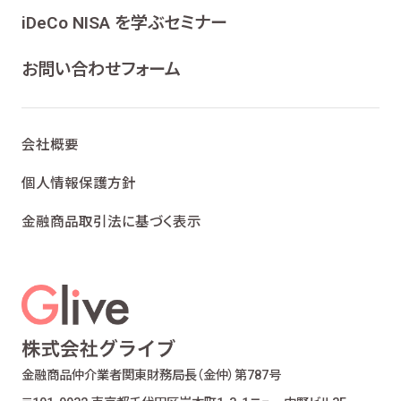
ンケート、各種情報提供を行うため
iDeCo NISA を学ぶセミナー
ライフプランニング、ファイナンシャルプランニン
グ及びこれらに付帯・関連する商品・サービスの
お問い合わせフォーム
案内を行うため
当社が取り扱う生命保険、損害保険及びこれら
に付帯・関連する商品・サービスの案内を行うた
会社概要
め
金融商品仲介業における有価証券・金融商品の
個人情報保護方針
勧誘、取引の媒介、サービスの案内を行うため
金融商品取引法に基づく表示
提携会社の金融商品の勧誘・販売、サービスの
案内を行うため
適合性の原則等に照らした商品・サービスの提
供の妥当性を判断するため
お客様ご本人であること又はご本人の代理人で
あることを確認するため
お客様に対し、お取引結果、お預り残高などの報
金融商品仲介業者
関東財務局長（金仲）第787号
告を行うため