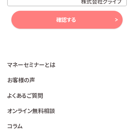
株式会社グライブ
代表取締役 安田 潔
確認する
当社は、お客様の個人情報及び個人番号（以下「個人情報
等」といいます。）に対する取組み方針として、次のとおり、
個人情報保護方針を策定し、公表いたします。
1 関係法令等の遵守
マネーセミナーとは
当社は、個人情報等の保護に関する関係諸法令、ガイドラ
イン及び、所属金融商品取引業者の社内規程並びにこの
お客様の声
個人情報保護方針を遵守いたします。
よくあるご質問
2 利用目的
当社は、お客様の同意を得た場合及び法令等により例
オンライン無料相談
外として取り扱われる場合を除き、利用目的の達成に
必要な範囲内でお客様の個人情報を取り扱います。
コラム
各種セミナー、イベント、キャンペーンの案内、ア