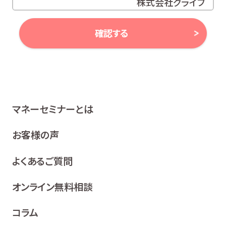
株式会社グライブ
代表取締役 安田 潔
確認する
当社は、お客様の個人情報及び個人番号（以下「個人情報
等」といいます。）に対する取組み方針として、次のとおり、
個人情報保護方針を策定し、公表いたします。
1 関係法令等の遵守
マネーセミナーとは
当社は、個人情報等の保護に関する関係諸法令、ガイドラ
イン及び、所属金融商品取引業者の社内規程並びにこの
お客様の声
個人情報保護方針を遵守いたします。
よくあるご質問
2 利用目的
当社は、お客様の同意を得た場合及び法令等により例
オンライン無料相談
外として取り扱われる場合を除き、利用目的の達成に
必要な範囲内でお客様の個人情報を取り扱います。
コラム
各種セミナー、イベント、キャンペーンの案内、ア