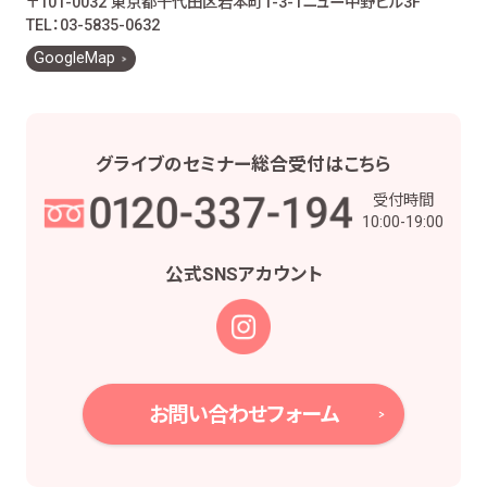
〒101-0032 東京都千代田区岩本町1-3-1
ニュー中野ビル3F
お客様とのお取引に関する事務を行うため
TEL：03-5835-0632
お客様との契約や法律等に基づく権利の行使や
GoogleMap
義務の履行のため
市場調査、並びにデータ分析やアンケートの実
施等による金融商品やサービスの研究や開発の
ため
グライブの
セミナー総合受付は
こちら
他の事業者等から個人情報の処理の全部又は
受付時間
一部について委託された場合等において、委託
10:00-19:00
された当該業務を適切に遂行するため
お取引先との打合せ、情報提供・連絡、お取引先
公式SNS
アカウント
の皆様から委託された業務の遂行等を行うため
当社株主様及び当社株式の管理業務、株主様又
は会社による権利の行使・義務の履行、及び法
令に基づく書面・記録・データの作成のため
役職員の給与の計算・支払、人事管理業務のた
お問い合わせフォーム
め
当社における採用活動、採用後の人事・安全管