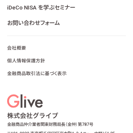
ンケート、各種情報提供を行うため
iDeCo NISA を学ぶセミナー
ライフプランニング、ファイナンシャルプランニン
グ及びこれらに付帯・関連する商品・サービスの
お問い合わせフォーム
案内を行うため
当社が取り扱う生命保険、損害保険及びこれら
に付帯・関連する商品・サービスの案内を行うた
会社概要
め
金融商品仲介業における有価証券・金融商品の
個人情報保護方針
勧誘、取引の媒介、サービスの案内を行うため
金融商品取引法に基づく表示
提携会社の金融商品の勧誘・販売、サービスの
案内を行うため
適合性の原則等に照らした商品・サービスの提
供の妥当性を判断するため
お客様ご本人であること又はご本人の代理人で
あることを確認するため
お客様に対し、お取引結果、お預り残高などの報
金融商品仲介業者
関東財務局長（金仲）第787号
告を行うため