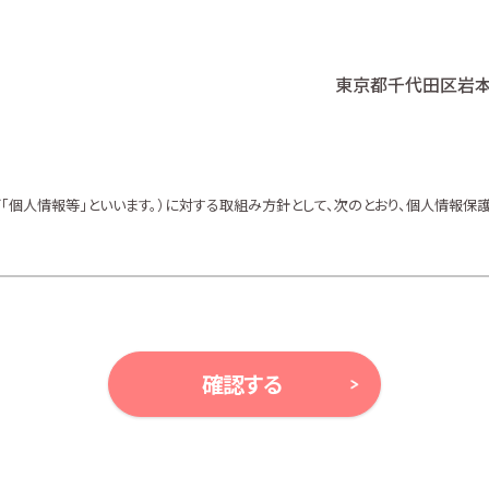
東京都千代田区岩本町
個人情報等」といいます。）に対する取組み方針として、次のとおり、個人情報保護
、ガイドライン及び、所属金融商品取引業者の社内規程並びにこの個人情報保護
等により例外として取り扱われる場合を除き、利用目的の達成に必要な範囲内で
確認する
ンの案内、アンケート、各種情報提供を行うため
ルプランニング及びこれらに付帯・関連する商品・サービスの案内を行うため
及びこれらに付帯・関連する商品・サービスの案内を行うため
金融商品の勧誘、取引の媒介、サービスの案内を行うため
サービスの案内を行うため