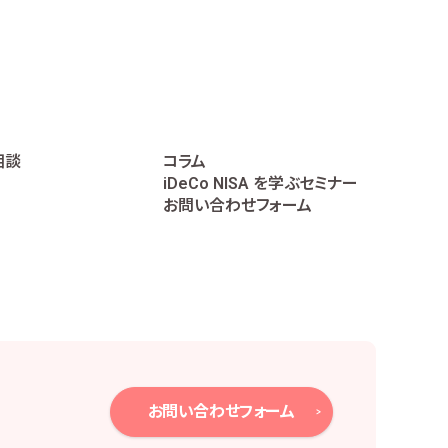
に遂行するため
相談
コラム
iDeCo NISA を学ぶセミナー
データの作成のため
お問い合わせフォーム
個人番号は直接取り扱いません。
、下記のとおり必要かつ適切な安全管理措置を
お問い合わせフォーム
報保護方針の策定