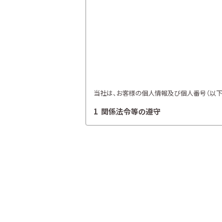
当社は、お客様の個人情報及び個人番号（以下「
1 関係法令等の遵守
当社は、個人情報等の保護に関する関係諸法令
2 利用目的
当社は、お客様の同意を得た場合及び法令
各種セミナー、イベント、キャンペー
ライフプランニング、ファイナンシャ
当社が取り扱う生命保険、損害保険
金融商品仲介業における有価証券・
提携会社の金融商品の勧誘・販売、