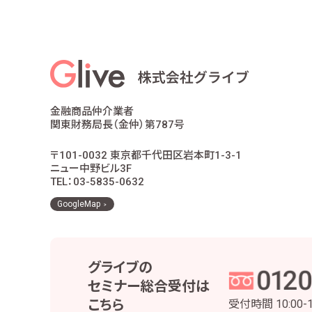
適合性の原則等に照らした商品・サ
お客様ご本人であること又はご本人
お客様に対し、お取引結果、お預り残
お客様とのお取引に関する事務を行
お客様との契約や法律等に基づく権
市場調査、並びにデータ分析やアン
他の事業者等から個人情報の処理の
金融商品仲介業者
お取引先との打合せ、情報提供・連
関東財務局長（金仲）第787号
当社株主様及び当社株式の管理業務
役職員の給与の計算・支払、人事管
〒101-0032 東京都千代田区岩本町1-3-1
当社における採用活動、採用後の人
ニュー中野ビル3F
その他、お客様とのお取引を適切か
TEL：03-5835-0632
当社は、個人番号については、法令で定め
GoogleMap
3 安全管理措置
当社は、お客様の個人情報等を正確かつ最新の
グライブの
実施するとともに、役職員および委託先の適切
セミナー総合受付は
個人情報・個人データの適正な取扱いの
こちら
受付時間
10:00-
取得・利用・保存・提供・削除・廃棄等