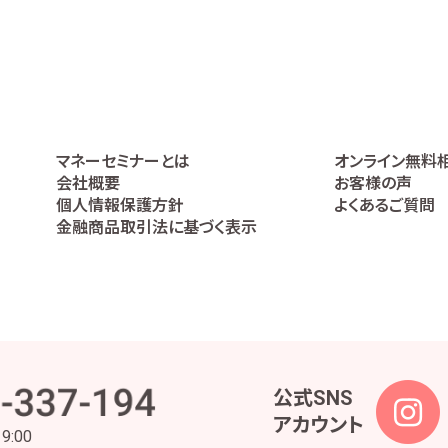
ービスの提供の妥当性を判断するため
の代理人であることを確認するため
高などの報告を行うため
うため
利の行使や義務の履行のため
ケートの実施等による金融商品やサービスの研究や開発のため
全部又は一部について委託された場合等において、委託された当該業務を適切
マネーセミナーとは
オンライン無料
絡、お取引先の皆様から委託された業務の遂行等を行うため
会社概要
お客様の声
、株主様又は会社による権利の行使・義務の履行、及び法令に基づく書面・記録・
個人情報保護方針
よくあるご質問
理業務のため
金融商品取引法に基づく表示
事・安全管理及びこれに関連する業務のため
つ円滑に履行するため
られた範囲内でのみ取り扱います。ただし、当社は、金融商品仲介業ではお客様の
内容となるよう努めます。また、お客様の個人情報等の漏えい等を防止するため
な監督を行って参ります。
公式SNS
アカウント
ため、法令及びガイドライン所定が定める各対応を実施するに当たっての個人情
19:00
の各対応及び責任者と役割を定めた各種規定の策定