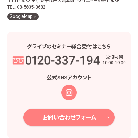
〒101-0032 東京都千代田区岩本町1-3-1
ニュー中野ビル3F
お客様とのお取引に関する事務を行うため
TEL：03-5835-0632
お客様との契約や法律等に基づく権利の行使や
GoogleMap
義務の履行のため
市場調査、並びにデータ分析やアンケートの実
施等による金融商品やサービスの研究や開発の
ため
グライブの
セミナー総合受付は
こちら
他の事業者等から個人情報の処理の全部又は
受付時間
一部について委託された場合等において、委託
10:00-19:00
された当該業務を適切に遂行するため
お取引先との打合せ、情報提供・連絡、お取引先
公式SNS
アカウント
の皆様から委託された業務の遂行等を行うため
当社株主様及び当社株式の管理業務、株主様又
は会社による権利の行使・義務の履行、及び法
令に基づく書面・記録・データの作成のため
役職員の給与の計算・支払、人事管理業務のた
お問い合わせフォーム
め
当社における採用活動、採用後の人事・安全管