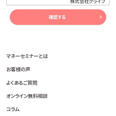
株式会社グライブ
代表取締役 安田 潔
確認する
当社は、お客様の個人情報及び個人番号（以下「個人情報
等」といいます。）に対する取組み方針として、次のとおり、
個人情報保護方針を策定し、公表いたします。
1 関係法令等の遵守
マネーセミナーとは
当社は、個人情報等の保護に関する関係諸法令、ガイドラ
イン及び、所属金融商品取引業者の社内規程並びにこの
お客様の声
個人情報保護方針を遵守いたします。
よくあるご質問
2 利用目的
当社は、お客様の同意を得た場合及び法令等により例
オンライン無料相談
外として取り扱われる場合を除き、利用目的の達成に
必要な範囲内でお客様の個人情報を取り扱います。
コラム
各種セミナー、イベント、キャンペーンの案内、ア