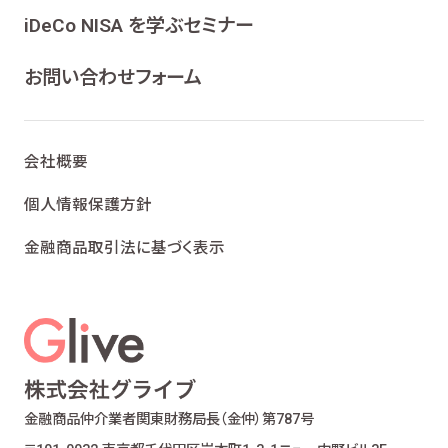
ンケート、各種情報提供を行うため
iDeCo NISA を学ぶセミナー
ライフプランニング、ファイナンシャルプランニン
グ及びこれらに付帯・関連する商品・サービスの
お問い合わせフォーム
案内を行うため
当社が取り扱う生命保険、損害保険及びこれら
に付帯・関連する商品・サービスの案内を行うた
会社概要
め
金融商品仲介業における有価証券・金融商品の
個人情報保護方針
勧誘、取引の媒介、サービスの案内を行うため
金融商品取引法に基づく表示
提携会社の金融商品の勧誘・販売、サービスの
案内を行うため
適合性の原則等に照らした商品・サービスの提
供の妥当性を判断するため
お客様ご本人であること又はご本人の代理人で
あることを確認するため
お客様に対し、お取引結果、お預り残高などの報
金融商品仲介業者
関東財務局長（金仲）第787号
告を行うため