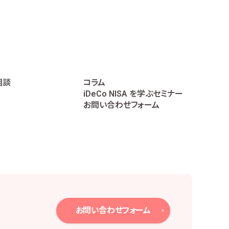
に遂行するため
相談
コラム
iDeCo NISA を学ぶセミナー
データの作成のため
お問い合わせフォーム
個人番号は直接取り扱いません。
、下記のとおり必要かつ適切な安全管理措置を
お問い合わせフォーム
報保護方針の策定