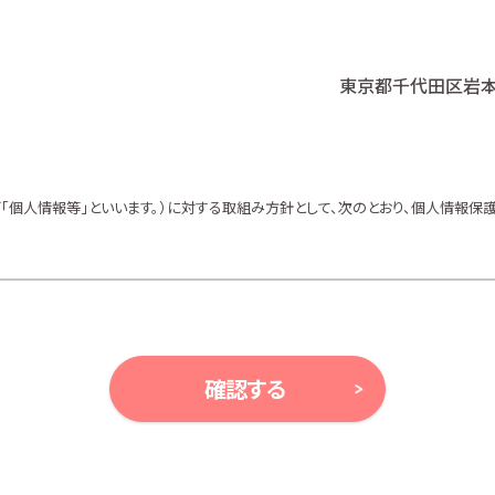
東京都千代田区岩本町
個人情報等」といいます。）に対する取組み方針として、次のとおり、個人情報保護
、ガイドライン及び、所属金融商品取引業者の社内規程並びにこの個人情報保護
等により例外として取り扱われる場合を除き、利用目的の達成に必要な範囲内で
確認する
ンの案内、アンケート、各種情報提供を行うため
ルプランニング及びこれらに付帯・関連する商品・サービスの案内を行うため
及びこれらに付帯・関連する商品・サービスの案内を行うため
金融商品の勧誘、取引の媒介、サービスの案内を行うため
サービスの案内を行うため