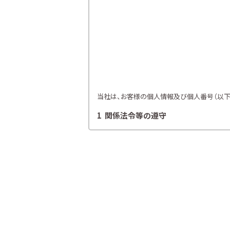
当社は、お客様の個人情報及び個人番号（以下「
1 関係法令等の遵守
当社は、個人情報等の保護に関する関係諸法令
2 利用目的
当社は、お客様の同意を得た場合及び法令
各種セミナー、イベント、キャンペー
ライフプランニング、ファイナンシャ
当社が取り扱う生命保険、損害保険
金融商品仲介業における有価証券・
提携会社の金融商品の勧誘・販売、