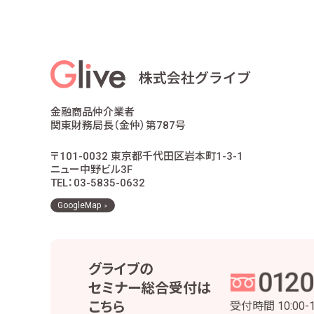
適合性の原則等に照らした商品・サ
お客様ご本人であること又はご本人
お客様に対し、お取引結果、お預り残
お客様とのお取引に関する事務を行
お客様との契約や法律等に基づく権
市場調査、並びにデータ分析やアン
他の事業者等から個人情報の処理の
金融商品仲介業者
お取引先との打合せ、情報提供・連
関東財務局長（金仲）第787号
当社株主様及び当社株式の管理業務
役職員の給与の計算・支払、人事管
〒101-0032 東京都千代田区岩本町1-3-1
当社における採用活動、採用後の人
ニュー中野ビル3F
その他、お客様とのお取引を適切か
TEL：03-5835-0632
当社は、個人番号については、法令で定め
GoogleMap
3 安全管理措置
当社は、お客様の個人情報等を正確かつ最新の
グライブの
実施するとともに、役職員および委託先の適切
セミナー総合受付は
個人情報・個人データの適正な取扱いの
こちら
受付時間
10:00-
取得・利用・保存・提供・削除・廃棄等