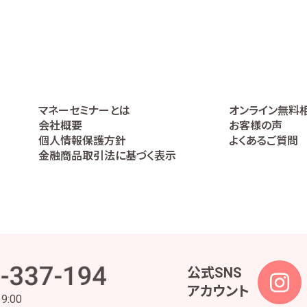
ービスの提供の妥当性を判断するため
の代理人であることを確認するため
高などの報告を行うため
うため
利の行使や義務の履行のため
ケートの実施等による金融商品やサービスの研究や開発のため
全部又は一部について委託された場合等において、委託された当該業務を適切
マネーセミナーとは
オンライン無料
絡、お取引先の皆様から委託された業務の遂行等を行うため
会社概要
お客様の声
、株主様又は会社による権利の行使・義務の履行、及び法令に基づく書面・記録・
個人情報保護方針
よくあるご質問
理業務のため
金融商品取引法に基づく表示
事・安全管理及びこれに関連する業務のため
つ円滑に履行するため
られた範囲内でのみ取り扱います。ただし、当社は、金融商品仲介業ではお客様の
内容となるよう努めます。また、お客様の個人情報等の漏えい等を防止するため
な監督を行って参ります。
公式SNS
アカウント
ため、法令及びガイドライン所定が定める各対応を実施するに当たっての個人情
19:00
の各対応及び責任者と役割を定めた各種規定の策定