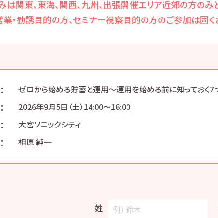
みは関東、東海、関西、九州、出張開催エリア近郊の方のみと
営業・勧誘目的の方、セミナー視察目的の方のご参加は固くお
：
ゼロから始める貯蓄と運用～運用を始める前に知っておく7
：
2026年9月5日（土）14:00〜16:00
：
大宮ソニックシティ
：
相原 純一
姓