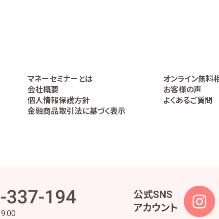
ービスの提供の妥当性を判断するため
の代理人であることを確認するため
高などの報告を行うため
うため
利の行使や義務の履行のため
ケートの実施等による金融商品やサービスの研究や開発のため
全部又は一部について委託された場合等において、委託された当該業務を適切
マネーセミナーとは
オンライン無料
絡、お取引先の皆様から委託された業務の遂行等を行うため
会社概要
お客様の声
、株主様又は会社による権利の行使・義務の履行、及び法令に基づく書面・記録・
個人情報保護方針
よくあるご質問
理業務のため
金融商品取引法に基づく表示
事・安全管理及びこれに関連する業務のため
つ円滑に履行するため
られた範囲内でのみ取り扱います。ただし、当社は、金融商品仲介業ではお客様の
内容となるよう努めます。また、お客様の個人情報等の漏えい等を防止するため
な監督を行って参ります。
公式SNS
アカウント
ため、法令及びガイドライン所定が定める各対応を実施するに当たっての個人情
19:00
の各対応及び責任者と役割を定めた各種規定の策定