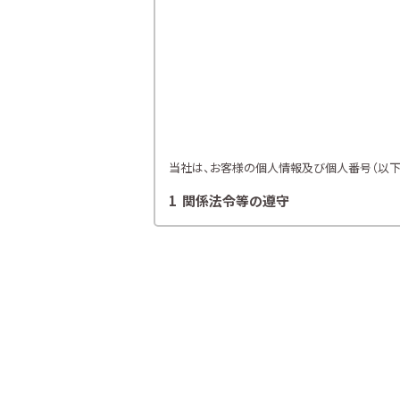
当社は、お客様の個人情報及び個人番号（以下「
1 関係法令等の遵守
当社は、個人情報等の保護に関する関係諸法令
2 利用目的
当社は、お客様の同意を得た場合及び法令
各種セミナー、イベント、キャンペー
ライフプランニング、ファイナンシャ
当社が取り扱う生命保険、損害保険
金融商品仲介業における有価証券・
提携会社の金融商品の勧誘・販売、