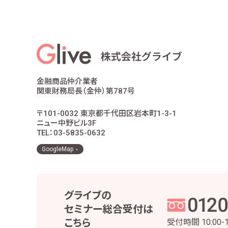
適合性の原則等に照らした商品・サ
お客様ご本人であること又はご本人
お客様に対し、お取引結果、お預り残
お客様とのお取引に関する事務を行
お客様との契約や法律等に基づく権
市場調査、並びにデータ分析やアン
他の事業者等から個人情報の処理の
金融商品仲介業者
お取引先との打合せ、情報提供・連
関東財務局長（金仲）第787号
当社株主様及び当社株式の管理業務
役職員の給与の計算・支払、人事管
〒101-0032 東京都千代田区岩本町1-3-1
当社における採用活動、採用後の人
ニュー中野ビル3F
その他、お客様とのお取引を適切か
TEL：03-5835-0632
当社は、個人番号については、法令で定め
GoogleMap
3 安全管理措置
当社は、お客様の個人情報等を正確かつ最新の
グライブの
実施するとともに、役職員および委託先の適切
セミナー総合受付は
個人情報・個人データの適正な取扱いの
こちら
受付時間
10:00-
取得・利用・保存・提供・削除・廃棄等