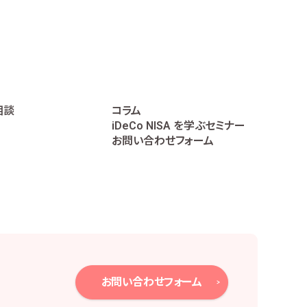
に遂行するため
相談
コラム
iDeCo NISA を学ぶセミナー
データの作成のため
お問い合わせフォーム
個人番号は直接取り扱いません。
、下記のとおり必要かつ適切な安全管理措置を
お問い合わせフォーム
報保護方針の策定