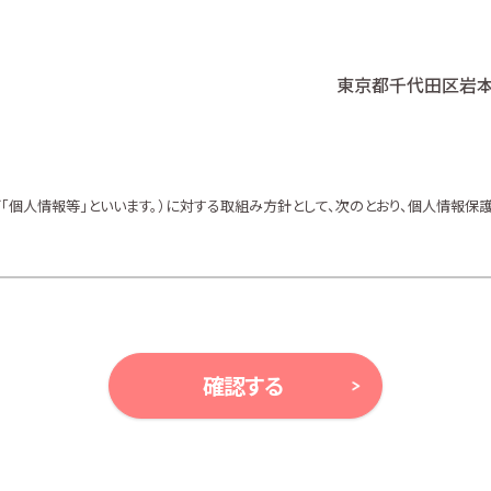
東京都千代田区岩本町
個人情報等」といいます。）に対する取組み方針として、次のとおり、個人情報保護
、ガイドライン及び、所属金融商品取引業者の社内規程並びにこの個人情報保護
等により例外として取り扱われる場合を除き、利用目的の達成に必要な範囲内で
確認する
ンの案内、アンケート、各種情報提供を行うため
ルプランニング及びこれらに付帯・関連する商品・サービスの案内を行うため
及びこれらに付帯・関連する商品・サービスの案内を行うため
金融商品の勧誘、取引の媒介、サービスの案内を行うため
サービスの案内を行うため