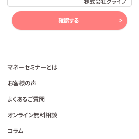
株式会社グライブ
代表取締役 安田 潔
確認する
当社は、お客様の個人情報及び個人番号（以下「個人情報
等」といいます。）に対する取組み方針として、次のとおり、
個人情報保護方針を策定し、公表いたします。
1 関係法令等の遵守
マネーセミナーとは
当社は、個人情報等の保護に関する関係諸法令、ガイドラ
イン及び、所属金融商品取引業者の社内規程並びにこの
お客様の声
個人情報保護方針を遵守いたします。
よくあるご質問
2 利用目的
当社は、お客様の同意を得た場合及び法令等により例
オンライン無料相談
外として取り扱われる場合を除き、利用目的の達成に
必要な範囲内でお客様の個人情報を取り扱います。
コラム
各種セミナー、イベント、キャンペーンの案内、ア