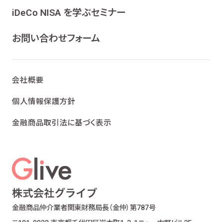
ンケート、各種情報提供を行うため
iDeCo NISA を学ぶセミナー
ライフプランニング、ファイナンシャルプランニン
グ及びこれらに付帯・関連する商品・サービスの
お問い合わせフォーム
案内を行うため
当社が取り扱う生命保険、損害保険及びこれら
に付帯・関連する商品・サービスの案内を行うた
会社概要
め
金融商品仲介業における有価証券・金融商品の
個人情報保護方針
勧誘、取引の媒介、サービスの案内を行うため
金融商品取引法に基づく表示
提携会社の金融商品の勧誘・販売、サービスの
案内を行うため
適合性の原則等に照らした商品・サービスの提
供の妥当性を判断するため
お客様ご本人であること又はご本人の代理人で
あることを確認するため
お客様に対し、お取引結果、お預り残高などの報
金融商品仲介業者
関東財務局長（金仲）第787号
告を行うため