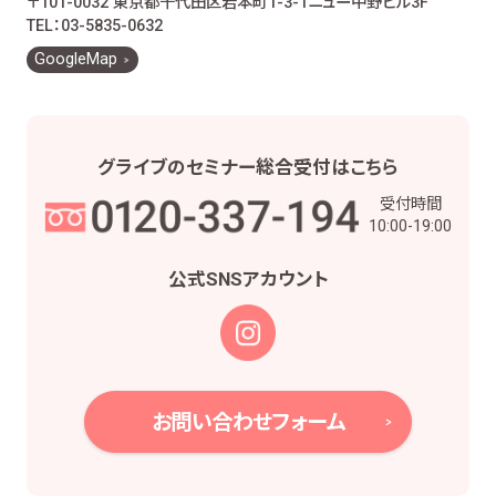
〒101-0032 東京都千代田区岩本町1-3-1
ニュー中野ビル3F
お客様とのお取引に関する事務を行うため
TEL：03-5835-0632
お客様との契約や法律等に基づく権利の行使や
GoogleMap
義務の履行のため
市場調査、並びにデータ分析やアンケートの実
施等による金融商品やサービスの研究や開発の
ため
グライブの
セミナー総合受付は
こちら
他の事業者等から個人情報の処理の全部又は
受付時間
一部について委託された場合等において、委託
10:00-19:00
された当該業務を適切に遂行するため
お取引先との打合せ、情報提供・連絡、お取引先
公式SNS
アカウント
の皆様から委託された業務の遂行等を行うため
当社株主様及び当社株式の管理業務、株主様又
は会社による権利の行使・義務の履行、及び法
令に基づく書面・記録・データの作成のため
役職員の給与の計算・支払、人事管理業務のた
お問い合わせフォーム
め
当社における採用活動、採用後の人事・安全管