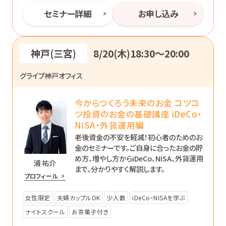
セミナー詳細
お申し込み
神戸(三宮)
8/20(木)18:30〜20:00
グライブ神戸オフィス
今からつくろう未来のお金 コツコ
ツ投資のお金の基礎講座 iDeCo・
NISA・外貨運用編
老後資金の不安を軽減！初心者のためのお
金のセミナーです。ご自身に合ったお金の貯
め方、増やし方からiDeCo、NISA、外貨運用
浦 祐介
まで、分かりやすく解説します。
プロフィール
女性限定
夫婦カップルOK
少人数
iDeCo・NISAを学ぶ
ナイトスクール
お茶菓子付き