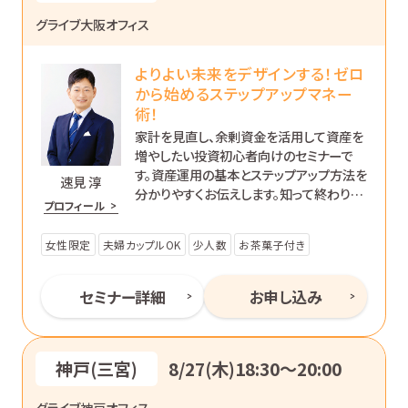
グライブ大阪オフィス
よりよい未来をデザインする！ゼロ
から始めるステップアップマネー
術！
家計を見直し、余剰資金を活用して資産を
増やしたい投資初心者向けのセミナーで
す。資産運用の基本とステップアップ方法を
速見 淳
分かりやすくお伝えします。知って終わりで
プロフィール
はなく、’動ける自分’になるためのマネー講
座です。
女性限定
夫婦カップルOK
少人数
お茶菓子付き
セミナー詳細
お申し込み
神戸(三宮)
8/27(木)18:30〜20:00
グライブ神戸オフィス