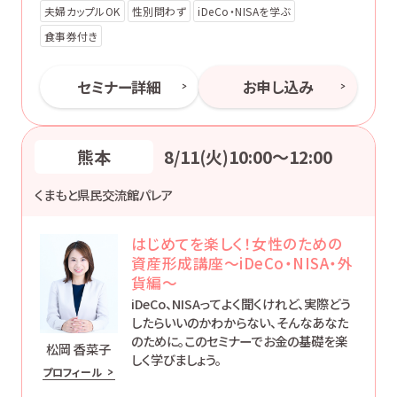
夫婦カップルOK
性別問わず
iDeCo・NISAを学ぶ
食事券付き
セミナー詳細
お申し込み
熊本
8/11(火)10:00〜12:00
くまもと県民交流館パレア
はじめてを楽しく！女性のための
資産形成講座～iDeCo・NISA・外
貨編～
iDeCo、NISAってよく聞くけれど、実際どう
したらいいのかわからない、そんなあなた
のために。このセミナーでお金の基礎を楽
松岡 香菜子
しく学びましょう。
プロフィール