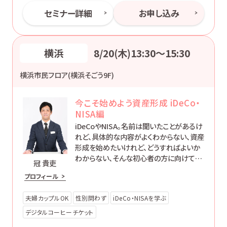
セミナー詳細
お申し込み
横浜
8/20(木)13:30〜15:30
横浜市民フロア(横浜そごう9F)
今こそ始めよう資産形成 iDeCo・
NISA編
iDeCoやNISA。名前は聞いたことがあるけ
れど、具体的な内容がよくわからない、資産
形成を始めたいけれど、どうすればよいか
わからない、そんな初心者の方に向けて、
冠 貴吏
制度の概要をわかりやすくご説明します。ど
プロフィール
なたでも「簡単で楽に」お金に働いてもらう
方法をお伝えします。
夫婦カップルOK
性別問わず
iDeCo・NISAを学ぶ
デジタルコーヒーチケット