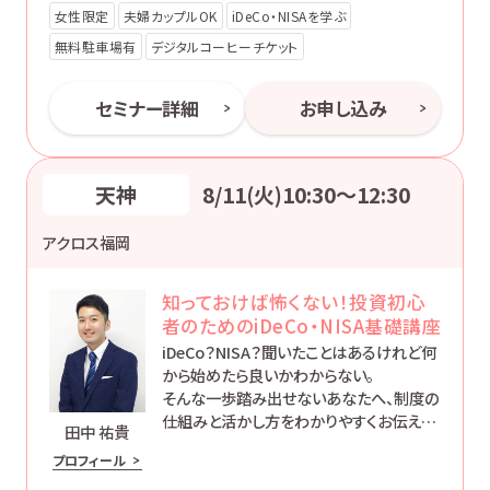
女性限定
夫婦カップルOK
iDeCo・NISAを学ぶ
無料駐車場有
デジタルコーヒーチケット
セミナー詳細
お申し込み
天神
8/11(火)10:30〜12:30
アクロス福岡
知っておけば怖くない！投資初心
者のためのiDeCo・NISA基礎講座
iDeCo？NISA？聞いたことはあるけれど何
から始めたら良いかわからない。
そんな一歩踏み出せないあなたへ、制度の
仕組みと活かし方をわかりやすくお伝えし
田中 祐貴
ます。
プロフィール