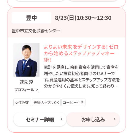
豊中
8/23(日)10:30〜12:30
豊中市立文化芸術センター
よりよい未来をデザインする！ゼロ
から始めるステップアップマネー
術！
家計を見直し、余剰資金を活用して資産を
増やしたい投資初心者向けのセミナーで
す。資産運用の基本とステップアップ方法を
速見 淳
分かりやすくお伝えします。知って終わりで
プロフィール
はなく、’動ける自分’になるためのマネー講
座です。
女性限定
夫婦カップルOK
コーヒー付き
セミナー詳細
お申し込み