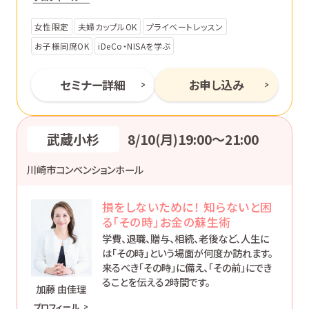
ます。
女性限定
夫婦カップルOK
プライベートレッスン
お子様同席OK
iDeCo・NISAを学ぶ
セミナー詳細
お申し込み
武蔵小杉
8/10(月)19:00〜21:00
川崎市コンベンションホール
損をしないために！ 知らないと困
る「その時」お金の蘇生術
学費、退職、贈与、相続、老後など、人生に
は「その時」という場面が何度か訪れます。
来るべき「その時」に備え、「その前」にでき
ることを伝える2時間です。
加藤 由佳理
プロフィール