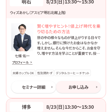
明石
8/23(日)13:30〜15:30
ウィズあかし（アスピア明石北館上階）
賢く増やすヒント！値上げ時代を乗
り切るための方法
世の中の様々なものが値上がりする日々で
す。しかし、銀行に預けたお金はなかなか
増えません。そんな今だからこそ、お金を守
り、増やす方法を学ぶことが重要です。投資
七條 佑一
には元本割れのリスクもありますが、そこ
プロフィール
も含めて初心者の方にもわかりやすくお伝
えします。
夫婦カップルOK
性別問わず
デジタルコーヒーチケット
セミナー詳細
お申し込み
博多
8/23(日)13:30〜15:30