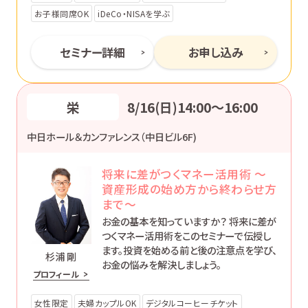
お子様同席OK
iDeCo・NISAを学ぶ
セミナー詳細
お申し込み
栄
8/16(日)14:00〜16:00
中日ホール＆カンファレンス（中日ビル6F)
将来に差がつくマネー活用術 ～
資産形成の始め方から終わらせ方
まで～
お金の基本を知っていますか？ 将来に差が
つくマネー活用術をこのセミナーで伝授し
ます。投資を始める前と後の注意点を学び、
杉浦 剛
お金の悩みを解決しましょう。
プロフィール
女性限定
夫婦カップルOK
デジタルコーヒーチケット