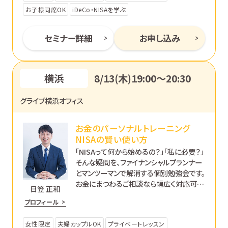
お子様同席OK
iDeCo・NISAを学ぶ
セミナー詳細
お申し込み
横浜
8/13(木)19:00〜20:30
グライブ横浜オフィス
お金のパーソナルトレーニング
NISAの賢い使い方
「NISAって何から始めるの？」「私に必要？」
そんな疑問を、ファイナンシャルプランナー
とマンツーマンで解消する個別勉強会です。
お金にまつわるご相談なら幅広く対応可能
日笠 正和
です。あなたのペースで丁寧にサポートし
プロフィール
ます。
女性限定
夫婦カップルOK
プライベートレッスン