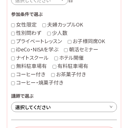
参加条件で選ぶ
女性限定
夫婦カップルOK
性別問わず
少人数
プライベートレッスン
お子様同席OK
iDeCo・NISAを学ぶ
朝活セミナー
ナイトスクール
ホテル開催
無料駐車場有
有料駐車場有
コーヒー付き
お茶菓子付き
コーヒー・焼菓子付き
講師で選ぶ