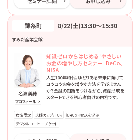
セミナー詳細
お申し込み
錦糸町
8/22(土)13:30〜15:30
すみだ産業会館
知識ゼロからはじめる！やさしい
お金の増やし方セミナー iDeCo、
NISA
人生100年時代、ゆとりある未来に向けて
コツコツお金を増やす方法を学びません
か？金融の知識をつけながら、資産形成を
名波 美穂
スタートできる初心者向けの内容です。
プロフィール
女性限定
夫婦カップルOK
iDeCo・NISAを学ぶ
デジタルコーヒーチケット