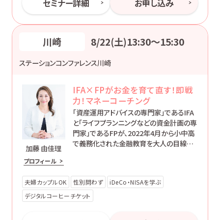
セミナー詳細
お申し込み
川崎
8/22(土)13:30〜15:30
ステーションコンファレンス川崎
IFA×FPがお金を育て直す！即戦
力！マネーコーチング
「資産運用アドバイスの専門家」であるIFA
と「ライフプランニングなどの資金計画の専
門家」であるFPが、2022年4月から小中高
で義務化された金融教育を大人の目線で
加藤 由佳理
伝える2時間セミナーです。
プロフィール
夫婦カップルOK
性別問わず
iDeCo・NISAを学ぶ
デジタルコーヒーチケット