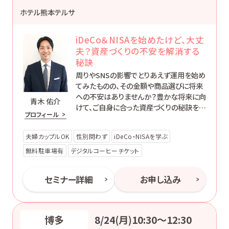
ホテル熊本テルサ
iDeCo＆NISAを始めたけど、大丈
夫？資産づくりの不安を解消する
秘訣
周りやSNSの影響でとりあえず運用を始め
てみたものの、その金額や商品選びに将来
への不安はありませんか？豊かな将来に向
青木 佑介
けて、ご自身に合った資産づくりの秘訣を一
プロフィール
緒に学んでみませんか。このセミナーが、皆
さまの豊かな人生の第一歩となることを願
夫婦カップルOK
性別問わず
iDeCo・NISAを学ぶ
っています。
無料駐車場有
デジタルコーヒーチケット
セミナー詳細
お申し込み
博多
8/24(月)10:30〜12:30