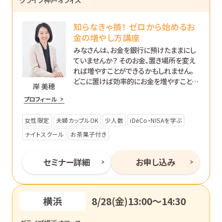
知らなきゃ損！ ゼロから始めるお
金の増やし方講座
みなさんは、お金を銀行に預けたままにし
ていませんか？ そのお金、置き場所を変え
れば増やすことができるかもしれません。
どこに置けば効率的にお金を増やすことが
岸 美穂
できるのか、初心者の方向けに分かりやす
プロフィール
く解説します。
女性限定
夫婦カップルOK
少人数
iDeCo・NISAを学ぶ
ナイトスクール
お茶菓子付き
セミナー詳細
お申し込み
横浜
8/28(金)13:00〜14:30