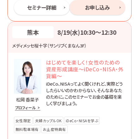
セミナー詳細
お申し込み
熊本
8/19(水)10:30〜12:30
メディメッセ桜十字（サンリブくまなん3F）
はじめてを楽しく！女性のための
資産形成講座～iDeCo・NISA・外
貨編～
iDeCo、NISAってよく聞くけれど、実際どう
したらいいのかわからない、そんなあなた
のために。このセミナーでお金の基礎を楽
松岡 香菜子
しく学びましょう。
プロフィール
女性限定
夫婦カップルOK
iDeCo・NISAを学ぶ
無料駐車場有
お土産特典有