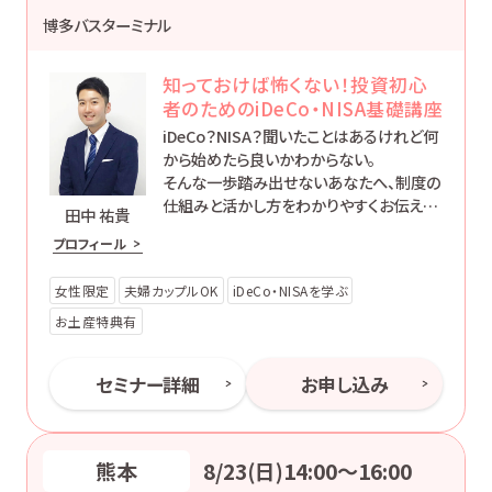
博多バスターミナル
知っておけば怖くない！投資初心
者のためのiDeCo・NISA基礎講座
iDeCo？NISA？聞いたことはあるけれど何
から始めたら良いかわからない。
そんな一歩踏み出せないあなたへ、制度の
仕組みと活かし方をわかりやすくお伝えし
田中 祐貴
ます。
プロフィール
女性限定
夫婦カップルOK
iDeCo・NISAを学ぶ
お土産特典有
セミナー詳細
お申し込み
熊本
8/23(日)14:00〜16:00