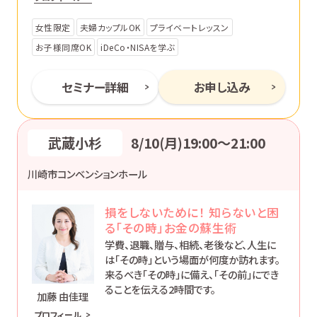
ます。
女性限定
夫婦カップルOK
プライベートレッスン
お子様同席OK
iDeCo・NISAを学ぶ
セミナー詳細
お申し込み
武蔵小杉
8/10(月)19:00〜21:00
川崎市コンベンションホール
損をしないために！ 知らないと困
る「その時」お金の蘇生術
学費、退職、贈与、相続、老後など、人生に
は「その時」という場面が何度か訪れます。
来るべき「その時」に備え、「その前」にでき
ることを伝える2時間です。
加藤 由佳理
プロフィール