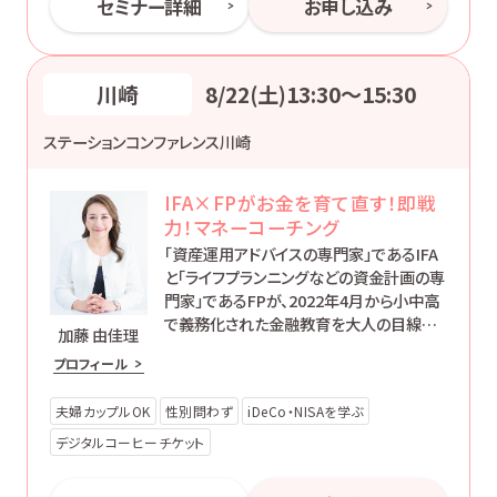
セミナー詳細
お申し込み
川崎
8/22(土)13:30〜15:30
ステーションコンファレンス川崎
IFA×FPがお金を育て直す！即戦
力！マネーコーチング
「資産運用アドバイスの専門家」であるIFA
と「ライフプランニングなどの資金計画の専
門家」であるFPが、2022年4月から小中高
で義務化された金融教育を大人の目線で
加藤 由佳理
伝える2時間セミナーです。
プロフィール
夫婦カップルOK
性別問わず
iDeCo・NISAを学ぶ
デジタルコーヒーチケット