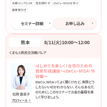
夫婦カップルOK
性別問わず
iDeCo・NISAを学ぶ
食事券付き
セミナー詳細
お申し込み
熊本
8/11(火)10:00〜12:00
くまもと県民交流館パレア
はじめてを楽しく！女性のための
資産形成講座～iDeCo・NISA・外
貨編～
iDeCo、NISAってよく聞くけれど、実際どう
したらいいのかわからない、そんなあなた
のために。このセミナーでお金の基礎を楽
松岡 香菜子
しく学びましょう。
プロフィール