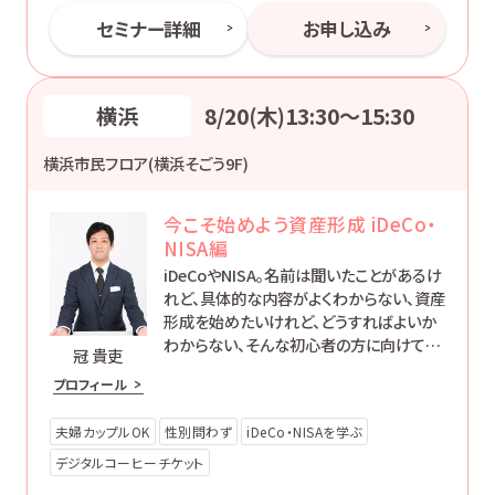
セミナー詳細
お申し込み
横浜
8/20(木)13:30〜15:30
横浜市民フロア(横浜そごう9F)
今こそ始めよう資産形成 iDeCo・
NISA編
iDeCoやNISA。名前は聞いたことがあるけ
れど、具体的な内容がよくわからない、資産
形成を始めたいけれど、どうすればよいか
わからない、そんな初心者の方に向けて、
冠 貴吏
制度の概要をわかりやすくご説明します。ど
プロフィール
なたでも「簡単で楽に」お金に働いてもらう
方法をお伝えします。
夫婦カップルOK
性別問わず
iDeCo・NISAを学ぶ
デジタルコーヒーチケット