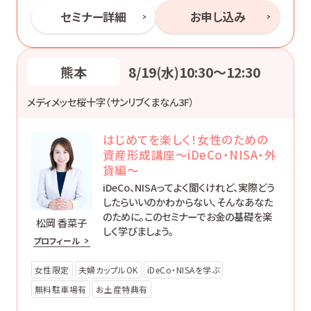
セミナー詳細
お申し込み
熊本
8/19(水)10:30〜12:30
メディメッセ桜十字（サンリブくまなん3F）
はじめてを楽しく！女性のための
資産形成講座～iDeCo・NISA・外
貨編～
iDeCo、NISAってよく聞くけれど、実際どう
したらいいのかわからない、そんなあなた
のために。このセミナーでお金の基礎を楽
松岡 香菜子
しく学びましょう。
プロフィール
女性限定
夫婦カップルOK
iDeCo・NISAを学ぶ
無料駐車場有
お土産特典有