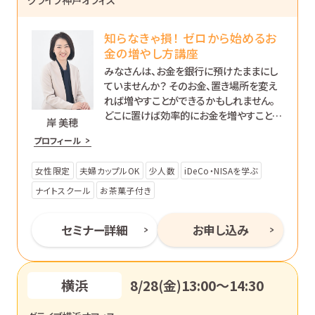
知らなきゃ損！ ゼロから始めるお
金の増やし方講座
みなさんは、お金を銀行に預けたままにし
ていませんか？ そのお金、置き場所を変え
れば増やすことができるかもしれません。
どこに置けば効率的にお金を増やすことが
岸 美穂
できるのか、初心者の方向けに分かりやす
プロフィール
く解説します。
女性限定
夫婦カップルOK
少人数
iDeCo・NISAを学ぶ
ナイトスクール
お茶菓子付き
セミナー詳細
お申し込み
横浜
8/28(金)13:00〜14:30