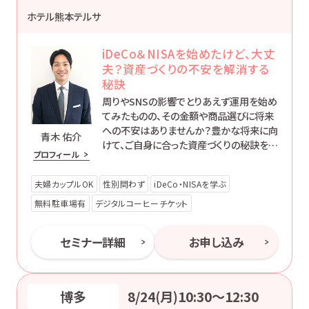
ホテル熊本テルサ
iDeCo＆NISAを始めたけど、大丈
夫？資産づくりの不安を解消する
秘訣
周りやSNSの影響でとりあえず運用を始め
てみたものの、その金額や商品選びに将来
への不安はありませんか？豊かな将来に向
青木 佑介
けて、ご自身に合った資産づくりの秘訣を一
プロフィール
緒に学んでみませんか。このセミナーが、皆
さまの豊かな人生の第一歩となることを願
夫婦カップルOK
性別問わず
iDeCo・NISAを学ぶ
っています。
無料駐車場有
デジタルコーヒーチケット
セミナー詳細
お申し込み
博多
8/24(月)10:30〜12:30