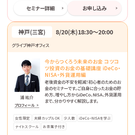
セミナー詳細
お申し込み
神戸(三宮)
8/20(木)18:30〜20:00
グライブ神戸オフィス
今からつくろう未来のお金 コツコ
ツ投資のお金の基礎講座 iDeCo・
NISA・外貨運用編
老後資金の不安を軽減！初心者のためのお
金のセミナーです。ご自身に合ったお金の貯
め方、増やし方からiDeCo、NISA、外貨運用
浦 祐介
まで、分かりやすく解説します。
プロフィール
女性限定
夫婦カップルOK
少人数
iDeCo・NISAを学ぶ
ナイトスクール
お茶菓子付き