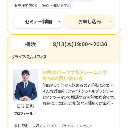
お子様同席OK
iDeCo・NISAを学ぶ
セミナー詳細
お申し込み
横浜
8/13(木)19:00〜20:30
グライブ横浜オフィス
お金のパーソナルトレーニング
NISAの賢い使い方
「NISAって何から始めるの？」「私に必要？」
そんな疑問を、ファイナンシャルプランナー
とマンツーマンで解消する個別勉強会です。
お金にまつわるご相談なら幅広く対応可能
日笠 正和
です。あなたのペースで丁寧にサポートし
プロフィール
ます。
女性限定
夫婦カップルOK
プライベートレッスン