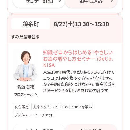
セミナー詳細
お申し込み
錦糸町
8/22(土)13:30〜15:30
すみだ産業会館
知識ゼロからはじめる！やさしい
お金の増やし方セミナー iDeCo、
NISA
人生100年時代、ゆとりある未来に向けて
コツコツお金を増やす方法を学びません
か？金融の知識をつけながら、資産形成を
名波 美穂
スタートできる初心者向けの内容です。
プロフィール
女性限定
夫婦カップルOK
iDeCo・NISAを学ぶ
デジタルコーヒーチケット