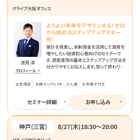
グライブ大阪オフィス
よりよい未来をデザインする！ゼロ
から始めるステップアップマネー
術！
家計を見直し、余剰資金を活用して資産を
増やしたい投資初心者向けのセミナーで
す。資産運用の基本とステップアップ方法を
速見 淳
分かりやすくお伝えします。知って終わりで
プロフィール
はなく、’動ける自分’になるためのマネー講
座です。
女性限定
夫婦カップルOK
少人数
お茶菓子付き
セミナー詳細
お申し込み
神戸(三宮)
8/27(木)18:30〜20:00
グライブ神戸オフィス