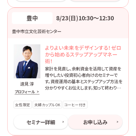
豊中
8/23(日)10:30〜12:30
豊中市立文化芸術センター
よりよい未来をデザインする！ゼロ
から始めるステップアップマネー
術！
家計を見直し、余剰資金を活用して資産を
増やしたい投資初心者向けのセミナーで
す。資産運用の基本とステップアップ方法を
速見 淳
分かりやすくお伝えします。知って終わりで
プロフィール
はなく、’動ける自分’になるためのマネー講
座です。
女性限定
夫婦カップルOK
コーヒー付き
セミナー詳細
お申し込み