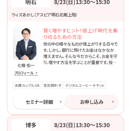
明石
8/23(日)13:30〜15:30
ウィズあかし（アスピア明石北館上階）
賢く増やすヒント！値上げ時代を乗
り切るための方法
世の中の様々なものが値上がりする日々で
す。しかし、銀行に預けたお金はなかなか
増えません。そんな今だからこそ、お金を守
り、増やす方法を学ぶことが重要です。投資
七條 佑一
には元本割れのリスクもありますが、そこ
プロフィール
も含めて初心者の方にもわかりやすくお伝
えします。
夫婦カップルOK
性別問わず
デジタルコーヒーチケット
セミナー詳細
お申し込み
博多
8/23(日)13:30〜15:30