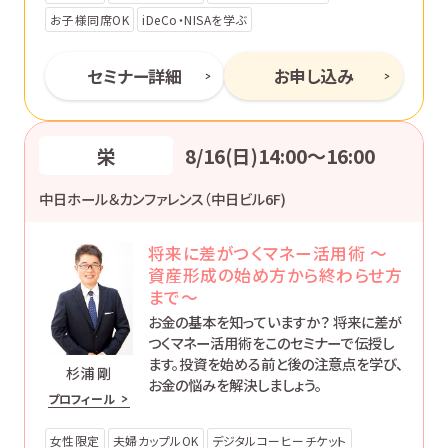
お子様同席OK
iDeCo・NISAを学ぶ
セミナー詳細
お申し込み
栄
8/16(日)14:00〜16:00
中日ホール＆カンファレンス（中日ビル6F)
将来に差がつくマネー活用術 ～
資産形成の始め方から終わらせ方
まで～
お金の基本を知っていますか？ 将来に差が
つくマネー活用術をこのセミナーで伝授し
ます。投資を始める前と後の注意点を学び、
杉浦 剛
お金の悩みを解決しましょう。
プロフィール
女性限定
夫婦カップルOK
デジタルコーヒーチケット