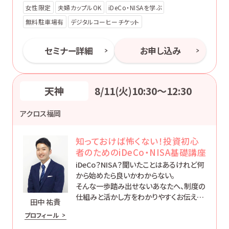
女性限定
夫婦カップルOK
iDeCo・NISAを学ぶ
無料駐車場有
デジタルコーヒーチケット
セミナー詳細
お申し込み
天神
8/11(火)10:30〜12:30
アクロス福岡
知っておけば怖くない！投資初心
者のためのiDeCo・NISA基礎講座
iDeCo？NISA？聞いたことはあるけれど何
から始めたら良いかわからない。
そんな一歩踏み出せないあなたへ、制度の
仕組みと活かし方をわかりやすくお伝えし
田中 祐貴
ます。
プロフィール