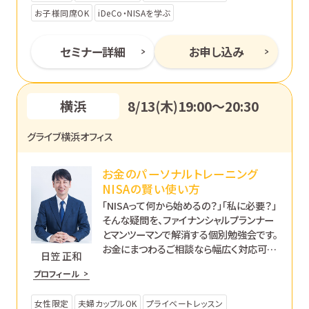
お子様同席OK
iDeCo・NISAを学ぶ
セミナー詳細
お申し込み
横浜
8/13(木)19:00〜20:30
グライブ横浜オフィス
お金のパーソナルトレーニング
NISAの賢い使い方
「NISAって何から始めるの？」「私に必要？」
そんな疑問を、ファイナンシャルプランナー
とマンツーマンで解消する個別勉強会です。
お金にまつわるご相談なら幅広く対応可能
日笠 正和
です。あなたのペースで丁寧にサポートし
プロフィール
ます。
女性限定
夫婦カップルOK
プライベートレッスン