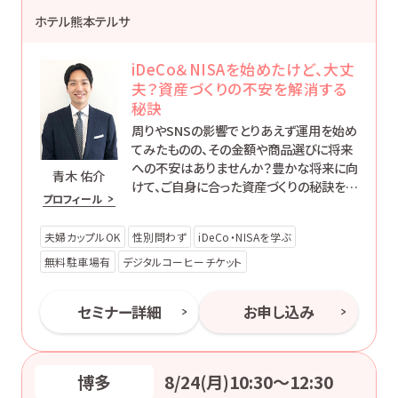
ホテル熊本テルサ
iDeCo＆NISAを始めたけど、大丈
夫？資産づくりの不安を解消する
秘訣
周りやSNSの影響でとりあえず運用を始め
てみたものの、その金額や商品選びに将来
への不安はありませんか？豊かな将来に向
青木 佑介
けて、ご自身に合った資産づくりの秘訣を一
プロフィール
緒に学んでみませんか。このセミナーが、皆
さまの豊かな人生の第一歩となることを願
夫婦カップルOK
性別問わず
iDeCo・NISAを学ぶ
っています。
無料駐車場有
デジタルコーヒーチケット
セミナー詳細
お申し込み
博多
8/24(月)10:30〜12:30