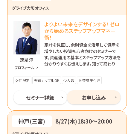
グライブ大阪オフィス
よりよい未来をデザインする！ゼロ
から始めるステップアップマネー
術！
家計を見直し、余剰資金を活用して資産を
増やしたい投資初心者向けのセミナーで
す。資産運用の基本とステップアップ方法を
速見 淳
分かりやすくお伝えします。知って終わりで
プロフィール
はなく、’動ける自分’になるためのマネー講
座です。
女性限定
夫婦カップルOK
少人数
お茶菓子付き
セミナー詳細
お申し込み
神戸(三宮)
8/27(木)18:30〜20:00
グライブ神戸オフィス