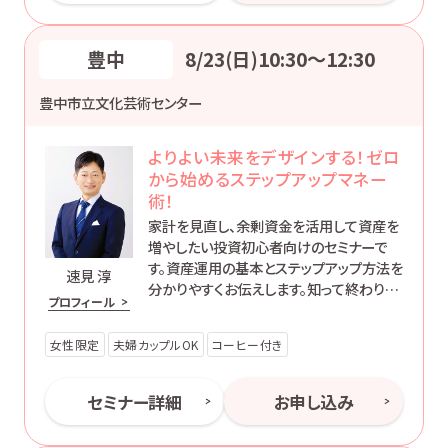
豊中
8/23(日)10:30〜12:30
豊中市立文化芸術センター
よりよい未来をデザインする！ゼロ
から始めるステップアップマネー
術！
家計を見直し、余剰資金を活用して資産を
増やしたい投資初心者向けのセミナーで
す。資産運用の基本とステップアップ方法を
速見 淳
分かりやすくお伝えします。知って終わりで
プロフィール
はなく、’動ける自分’になるためのマネー講
座です。
女性限定
夫婦カップルOK
コーヒー付き
セミナー詳細
お申し込み