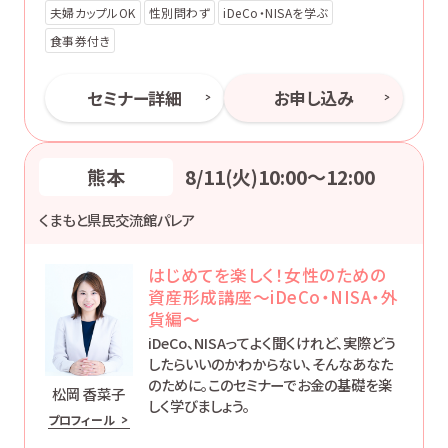
夫婦カップルOK
性別問わず
iDeCo・NISAを学ぶ
食事券付き
セミナー詳細
お申し込み
熊本
8/11(火)10:00〜12:00
くまもと県民交流館パレア
はじめてを楽しく！女性のための
資産形成講座～iDeCo・NISA・外
貨編～
iDeCo、NISAってよく聞くけれど、実際どう
したらいいのかわからない、そんなあなた
のために。このセミナーでお金の基礎を楽
松岡 香菜子
しく学びましょう。
プロフィール