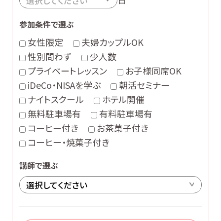
参加条件で選ぶ
女性限定
夫婦カップルOK
性別問わず
少人数
プライベートレッスン
お子様同席OK
iDeCo・NISAを学ぶ
朝活セミナー
ナイトスクール
ホテル開催
無料駐車場有
有料駐車場有
コーヒー付き
お茶菓子付き
コーヒー・焼菓子付き
講師で選ぶ