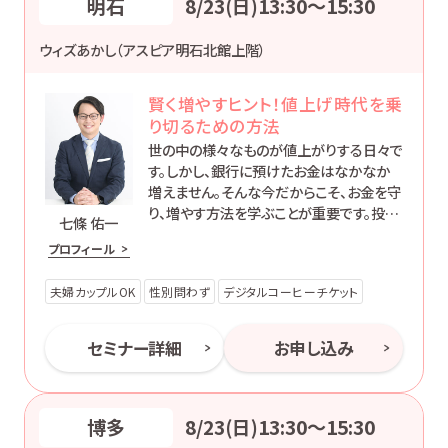
明石
8/23(日)13:30〜15:30
ウィズあかし（アスピア明石北館上階）
賢く増やすヒント！値上げ時代を乗
り切るための方法
世の中の様々なものが値上がりする日々で
す。しかし、銀行に預けたお金はなかなか
増えません。そんな今だからこそ、お金を守
り、増やす方法を学ぶことが重要です。投資
七條 佑一
には元本割れのリスクもありますが、そこ
プロフィール
も含めて初心者の方にもわかりやすくお伝
えします。
夫婦カップルOK
性別問わず
デジタルコーヒーチケット
セミナー詳細
お申し込み
博多
8/23(日)13:30〜15:30