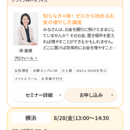
知らなきゃ損！ ゼロから始めるお
金の増やし方講座
みなさんは、お金を銀行に預けたままにし
ていませんか？ そのお金、置き場所を変え
れば増やすことができるかもしれません。
どこに置けば効率的にお金を増やすことが
岸 美穂
できるのか、初心者の方向けに分かりやす
プロフィール
く解説します。
女性限定
夫婦カップルOK
少人数
iDeCo・NISAを学ぶ
ナイトスクール
お茶菓子付き
セミナー詳細
お申し込み
横浜
8/28(金)13:00〜14:30