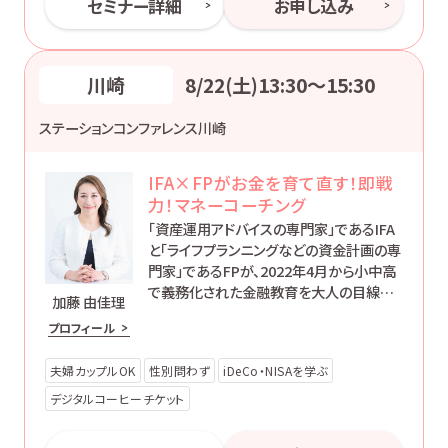
セミナー詳細
お申し込み
川崎
8/22(土)13:30〜15:30
ステーションコンファレンス川崎
IFA×FPがお金を育て直す！即戦
力！マネーコーチング
「資産運用アドバイスの専門家」であるIFA
と「ライフプランニングなどの資金計画の専
門家」であるFPが、2022年4月から小中高
で義務化された金融教育を大人の目線で
加藤 由佳理
伝える2時間セミナーです。
プロフィール
夫婦カップルOK
性別問わず
iDeCo・NISAを学ぶ
デジタルコーヒーチケット