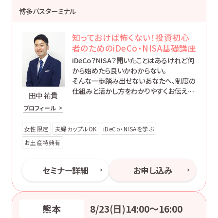
博多バスターミナル
知っておけば怖くない！投資初心
者のためのiDeCo・NISA基礎講座
iDeCo？NISA？聞いたことはあるけれど何
から始めたら良いかわからない。
そんな一歩踏み出せないあなたへ、制度の
仕組みと活かし方をわかりやすくお伝えし
田中 祐貴
ます。
プロフィール
女性限定
夫婦カップルOK
iDeCo・NISAを学ぶ
お土産特典有
セミナー詳細
お申し込み
熊本
8/23(日)14:00〜16:00