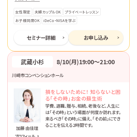
ます。
女性限定
夫婦カップルOK
プライベートレッスン
お子様同席OK
iDeCo・NISAを学ぶ
セミナー詳細
お申し込み
武蔵小杉
8/10(月)19:00〜21:00
川崎市コンベンションホール
損をしないために！ 知らないと困
る「その時」お金の蘇生術
学費、退職、贈与、相続、老後など、人生に
は「その時」という場面が何度か訪れます。
来るべき「その時」に備え、「その前」にでき
ることを伝える2時間です。
加藤 由佳理
プロフィール