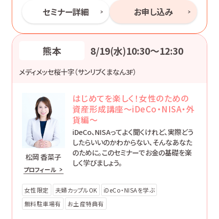
セミナー詳細
お申し込み
熊本
8/19(水)10:30〜12:30
メディメッセ桜十字（サンリブくまなん3F）
はじめてを楽しく！女性のための
資産形成講座～iDeCo・NISA・外
貨編～
iDeCo、NISAってよく聞くけれど、実際どう
したらいいのかわからない、そんなあなた
のために。このセミナーでお金の基礎を楽
松岡 香菜子
しく学びましょう。
プロフィール
女性限定
夫婦カップルOK
iDeCo・NISAを学ぶ
無料駐車場有
お土産特典有