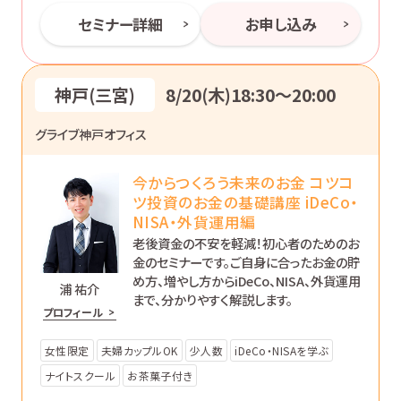
セミナー詳細
お申し込み
神戸(三宮)
8/20(木)18:30〜20:00
グライブ神戸オフィス
今からつくろう未来のお金 コツコ
ツ投資のお金の基礎講座 iDeCo・
NISA・外貨運用編
老後資金の不安を軽減！初心者のためのお
金のセミナーです。ご自身に合ったお金の貯
め方、増やし方からiDeCo、NISA、外貨運用
浦 祐介
まで、分かりやすく解説します。
プロフィール
女性限定
夫婦カップルOK
少人数
iDeCo・NISAを学ぶ
ナイトスクール
お茶菓子付き