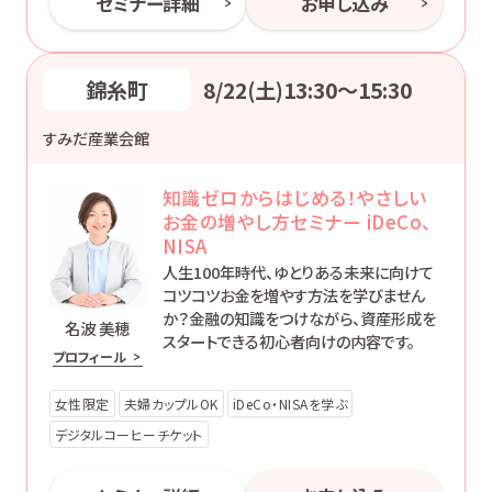
セミナー詳細
お申し込み
錦糸町
8/22(土)13:30〜15:30
すみだ産業会館
知識ゼロからはじめる！やさしい
お金の増やし方セミナー iDeCo、
NISA
人生100年時代、ゆとりある未来に向けて
コツコツお金を増やす方法を学びません
か？金融の知識をつけながら、資産形成を
名波 美穂
スタートできる初心者向けの内容です。
プロフィール
女性限定
夫婦カップルOK
iDeCo・NISAを学ぶ
デジタルコーヒーチケット