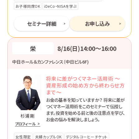
お子様同席OK
iDeCo・NISAを学ぶ
セミナー詳細
お申し込み
栄
8/16(日)14:00〜16:00
中日ホール＆カンファレンス（中日ビル6F)
将来に差がつくマネー活用術 ～
資産形成の始め方から終わらせ方
まで～
お金の基本を知っていますか？ 将来に差が
つくマネー活用術をこのセミナーで伝授し
ます。投資を始める前と後の注意点を学び、
杉浦 剛
お金の悩みを解決しましょう。
プロフィール
女性限定
夫婦カップルOK
デジタルコーヒーチケット