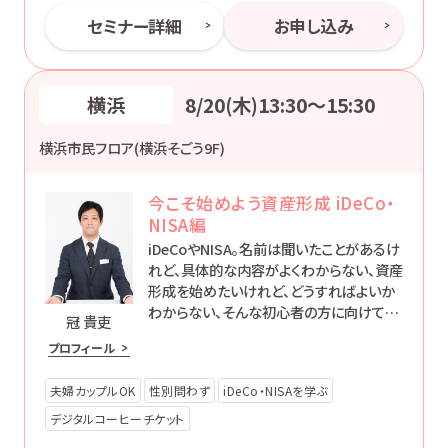
セミナー詳細
お申し込み
横浜
8/20(木)13:30〜15:30
横浜市民フロア(横浜そごう9F)
今こそ始めよう資産形成 iDeCo・
NISA編
iDeCoやNISA。名前は聞いたことがあるけ
れど、具体的な内容がよくわからない、資産
形成を始めたいけれど、どうすればよいか
わからない、そんな初心者の方に向けて、
冠 貴吏
制度の概要をわかりやすくご説明します。ど
プロフィール
なたでも「簡単で楽に」お金に働いてもらう
方法をお伝えします。
夫婦カップルOK
性別問わず
iDeCo・NISAを学ぶ
デジタルコーヒーチケット