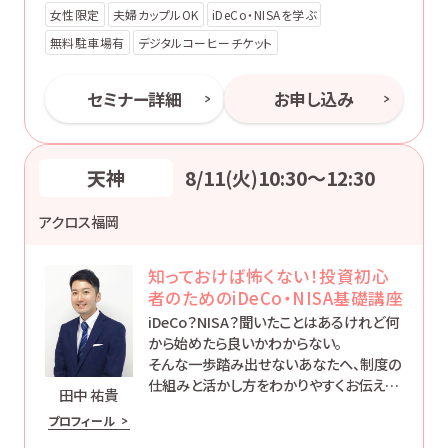
女性限定
夫婦カップルOK
iDeCo・NISAを学ぶ
無料駐車場有
デジタルコーヒーチケット
セミナー詳細
お申し込み
天神
8/11(火)10:30〜12:30
アクロス福岡
知っておけば怖くない！投資初心
者のためのiDeCo・NISA基礎講座
iDeCo？NISA？聞いたことはあるけれど何
から始めたら良いかわからない。
そんな一歩踏み出せないあなたへ、制度の
仕組みと活かし方をわかりやすくお伝えし
田中 祐貴
ます。
プロフィール