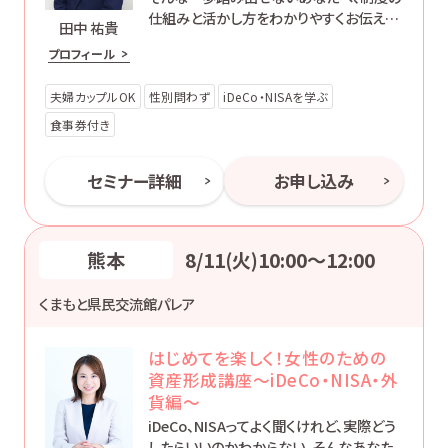
仕組みと活かし方をわかりやすくお伝えし
田中 祐貴
ます。
プロフィール
夫婦カップルOK
性別問わず
iDeCo・NISAを学ぶ
食事券付き
セミナー詳細
お申し込み
熊本
8/11(火)10:00〜12:00
くまもと県民交流館パレア
はじめてを楽しく！女性のための
資産形成講座～iDeCo・NISA・外
貨編～
iDeCo、NISAってよく聞くけれど、実際どう
したらいいのかわからない、そんなあなた