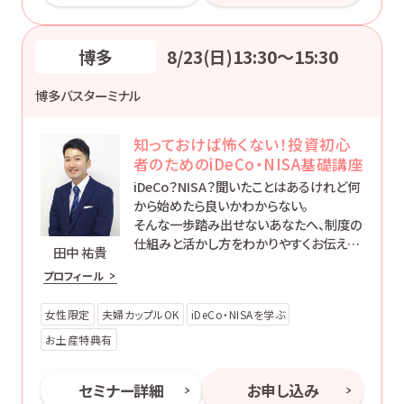
博多
8/23(日)13:30〜15:30
博多バスターミナル
知っておけば怖くない！投資初心
者のためのiDeCo・NISA基礎講座
iDeCo？NISA？聞いたことはあるけれど何
から始めたら良いかわからない。
そんな一歩踏み出せないあなたへ、制度の
仕組みと活かし方をわかりやすくお伝えし
田中 祐貴
ます。
プロフィール
女性限定
夫婦カップルOK
iDeCo・NISAを学ぶ
お土産特典有
セミナー詳細
お申し込み