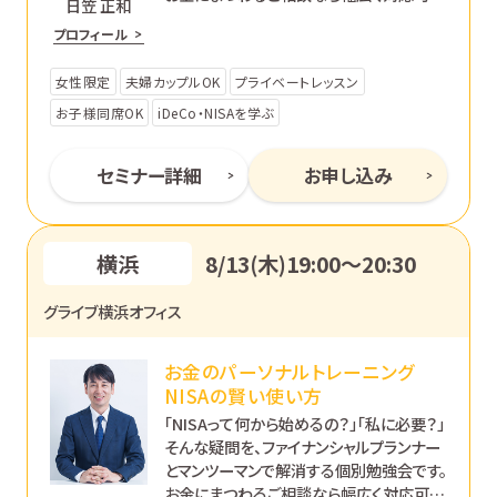
日笠 正和
です。あなたのペースで丁寧にサポートし
プロフィール
ます。
女性限定
夫婦カップルOK
プライベートレッスン
お子様同席OK
iDeCo・NISAを学ぶ
セミナー詳細
お申し込み
横浜
8/13(木)19:00〜20:30
グライブ横浜オフィス
お金のパーソナルトレーニング
NISAの賢い使い方
「NISAって何から始めるの？」「私に必要？」
そんな疑問を、ファイナンシャルプランナー
とマンツーマンで解消する個別勉強会です。
お金にまつわるご相談なら幅広く対応可能