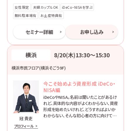
女性限定
夫婦カップルOK
iDeCo・NISAを学ぶ
無料駐車場有
お土産特典有
セミナー詳細
お申し込み
横浜
8/20(木)13:30〜15:30
横浜市民フロア(横浜そごう9F)
今こそ始めよう資産形成 iDeCo・
NISA編
iDeCoやNISA。名前は聞いたことがあるけ
れど、具体的な内容がよくわからない、資産
形成を始めたいけれど、どうすればよいか
わからない、そんな初心者の方に向けて、
冠 貴吏
制度の概要をわかりやすくご説明します。ど
プロフィール
なたでも「簡単で楽に」お金に働いてもらう