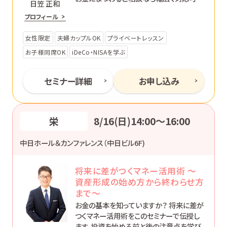
日笠 正和
です。あなたのペースで丁寧にサポートし
プロフィール
ます。
女性限定
夫婦カップルOK
プライベートレッスン
お子様同席OK
iDeCo・NISAを学ぶ
セミナー詳細
お申し込み
栄
8/16(日)14:00〜16:00
中日ホール＆カンファレンス（中日ビル6F)
将来に差がつくマネー活用術 ～
資産形成の始め方から終わらせ方
まで～
お金の基本を知っていますか？ 将来に差が
つくマネー活用術をこのセミナーで伝授し
ます。投資を始める前と後の注意点を学び、