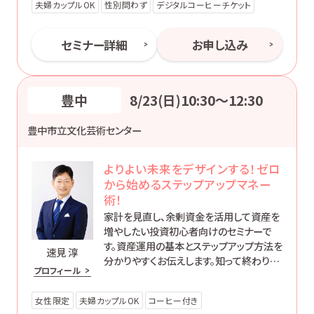
夫婦カップルOK
性別問わず
デジタルコーヒーチケット
セミナー詳細
お申し込み
豊中
8/23(日)10:30〜12:30
豊中市立文化芸術センター
よりよい未来をデザインする！ゼロ
から始めるステップアップマネー
術！
家計を見直し、余剰資金を活用して資産を
増やしたい投資初心者向けのセミナーで
す。資産運用の基本とステップアップ方法を
速見 淳
分かりやすくお伝えします。知って終わりで
プロフィール
はなく、’動ける自分’になるためのマネー講
座です。
女性限定
夫婦カップルOK
コーヒー付き