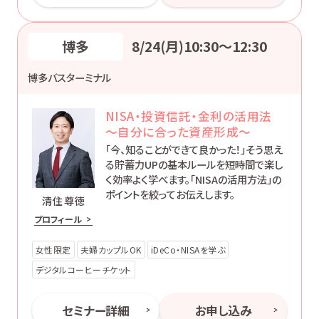
博多
8/24(月)10:30〜12:30
博多バスターミナル
NISA・投資信託・金利の活用法
～自分に合った資産形成～
「今、知ることができて良かった！」そう思え
る貯蓄力UPの基本ルールを短時間で楽し
く効率よく学べます。「NISAの活用方法」の
ポイントを絞ってお伝えします。
清住 尊徳
プロフィール
女性限定
夫婦カップルOK
iDeCo・NISAを学ぶ
デジタルコーヒーチケット
セミナー詳細
お申し込み