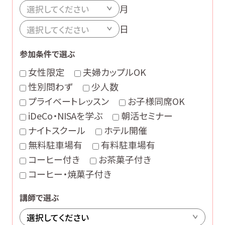
月
日
参加条件で選ぶ
女性限定
夫婦カップルOK
性別問わず
少人数
プライベートレッスン
お子様同席OK
iDeCo・NISAを学ぶ
朝活セミナー
ナイトスクール
ホテル開催
無料駐車場有
有料駐車場有
コーヒー付き
お茶菓子付き
コーヒー・焼菓子付き
講師で選ぶ