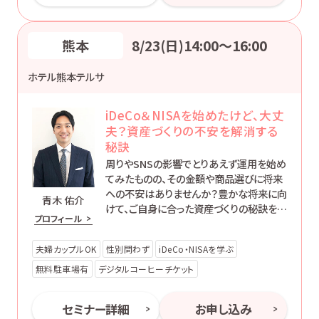
熊本
8/23(日)14:00〜16:00
ホテル熊本テルサ
iDeCo＆NISAを始めたけど、大丈
夫？資産づくりの不安を解消する
秘訣
周りやSNSの影響でとりあえず運用を始め
てみたものの、その金額や商品選びに将来
への不安はありませんか？豊かな将来に向
青木 佑介
けて、ご自身に合った資産づくりの秘訣を一
プロフィール
緒に学んでみませんか。このセミナーが、皆
さまの豊かな人生の第一歩となることを願
夫婦カップルOK
性別問わず
iDeCo・NISAを学ぶ
っています。
無料駐車場有
デジタルコーヒーチケット
セミナー詳細
お申し込み