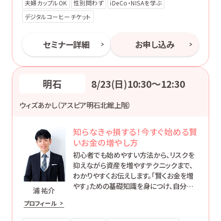
夫婦カップルOK
性別問わず
iDeCo・NISAを学ぶ
デジタルコーヒーチケット
セミナー詳細
お申し込み
明石
8/23(日)10:30〜12:30
ウィズあかし（アスピア明石北館上階）
知らなきゃ損する！今すぐ始める賢
いお金の増やし方
初心者でも始めやすい方法から、リスクを
抑えながら資産を増やすテクニックまで、
わかりやすくお伝えします。「賢くお金を増
やす」ための基礎知識を身につけ、自分に
浦 祐介
合った方法で資産形成を始めてみません
プロフィール
か？