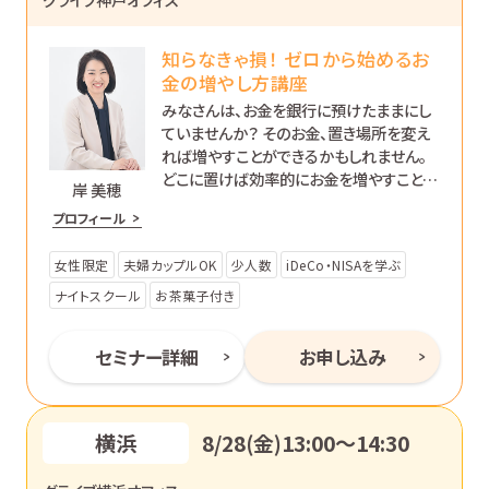
知らなきゃ損！ ゼロから始めるお
金の増やし方講座
みなさんは、お金を銀行に預けたままにし
ていませんか？ そのお金、置き場所を変え
れば増やすことができるかもしれません。
どこに置けば効率的にお金を増やすことが
岸 美穂
できるのか、初心者の方向けに分かりやす
プロフィール
く解説します。
女性限定
夫婦カップルOK
少人数
iDeCo・NISAを学ぶ
ナイトスクール
お茶菓子付き
セミナー詳細
お申し込み
横浜
8/28(金)13:00〜14:30