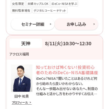
女性限定
夫婦カップルOK
iDeCo・NISAを学ぶ
無料駐車場有
デジタルコーヒーチケット
セミナー詳細
お申し込み
天神
8/11(火)10:30〜12:30
アクロス福岡
知っておけば怖くない！投資初心
者のためのiDeCo・NISA基礎講座
iDeCo？NISA？聞いたことはあるけれど何
から始めたら良いかわからない。
そんな一歩踏み出せないあなたへ、制度の
仕組みと活かし方をわかりやすくお伝えし
田中 祐貴
ます。
プロフィール