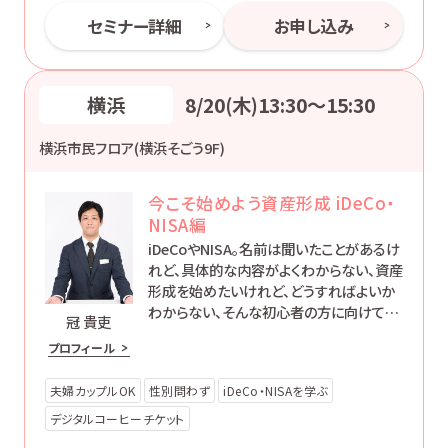
セミナー詳細
お申し込み
横浜
8/20(木)13:30〜15:30
横浜市民フロア(横浜そごう9F)
今こそ始めよう資産形成 iDeCo・
NISA編
iDeCoやNISA。名前は聞いたことがあるけ
れど、具体的な内容がよくわからない、資産
形成を始めたいけれど、どうすればよいか
わからない、そんな初心者の方に向けて、
冠 貴吏
制度の概要をわかりやすくご説明します。ど
プロフィール
なたでも「簡単で楽に」お金に働いてもらう
方法をお伝えします。
夫婦カップルOK
性別問わず
iDeCo・NISAを学ぶ
デジタルコーヒーチケット