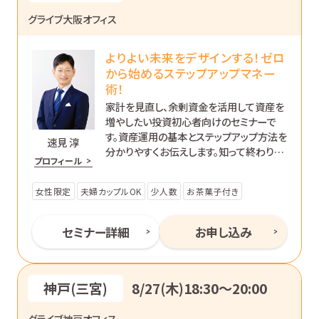
グライブ大阪オフィス
よりよい未来をデザインする！ゼロ
から始めるステップアップマネー
術！
家計を見直し、余剰資金を活用して資産を
増やしたい投資初心者向けのセミナーで
す。資産運用の基本とステップアップ方法を
速見 淳
分かりやすくお伝えします。知って終わりで
プロフィール
はなく、’動ける自分’になるためのマネー講
座です。
女性限定
夫婦カップルOK
少人数
お茶菓子付き
セミナー詳細
お申し込み
神戸(三宮)
8/27(木)18:30〜20:00
グライブ神戸オフィス