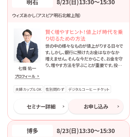
明石
8/23(日)13:30〜15:30
ウィズあかし（アスピア明石北館上階）
賢く増やすヒント！値上げ時代を乗
り切るための方法
世の中の様々なものが値上がりする日々で
す。しかし、銀行に預けたお金はなかなか
増えません。そんな今だからこそ、お金を守
り、増やす方法を学ぶことが重要です。投資
七條 佑一
には元本割れのリスクもありますが、そこ
プロフィール
も含めて初心者の方にもわかりやすくお伝
えします。
夫婦カップルOK
性別問わず
デジタルコーヒーチケット
セミナー詳細
お申し込み
博多
8/23(日)13:30〜15:30