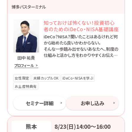
博多バスターミナル
知っておけば怖くない！投資初心
者のためのiDeCo・NISA基礎講座
iDeCo？NISA？聞いたことはあるけれど何
から始めたら良いかわからない。
そんな一歩踏み出せないあなたへ、制度の
仕組みと活かし方をわかりやすくお伝えし
田中 祐貴
ます。
プロフィール
女性限定
夫婦カップルOK
iDeCo・NISAを学ぶ
お土産特典有
セミナー詳細
お申し込み
熊本
8/23(日)14:00〜16:00