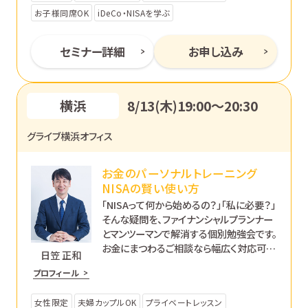
お子様同席OK
iDeCo・NISAを学ぶ
セミナー詳細
お申し込み
横浜
8/13(木)19:00〜20:30
グライブ横浜オフィス
お金のパーソナルトレーニング
NISAの賢い使い方
「NISAって何から始めるの？」「私に必要？」
そんな疑問を、ファイナンシャルプランナー
とマンツーマンで解消する個別勉強会です。
お金にまつわるご相談なら幅広く対応可能
日笠 正和
です。あなたのペースで丁寧にサポートし
プロフィール
ます。
女性限定
夫婦カップルOK
プライベートレッスン