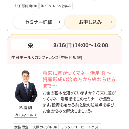
お子様同席OK
iDeCo・NISAを学ぶ
セミナー詳細
お申し込み
栄
8/16(日)14:00〜16:00
中日ホール＆カンファレンス（中日ビル6F)
将来に差がつくマネー活用術 ～
資産形成の始め方から終わらせ方
まで～
お金の基本を知っていますか？ 将来に差が
つくマネー活用術をこのセミナーで伝授し
ます。投資を始める前と後の注意点を学び、
杉浦 剛
お金の悩みを解決しましょう。
プロフィール
女性限定
夫婦カップルOK
デジタルコーヒーチケット