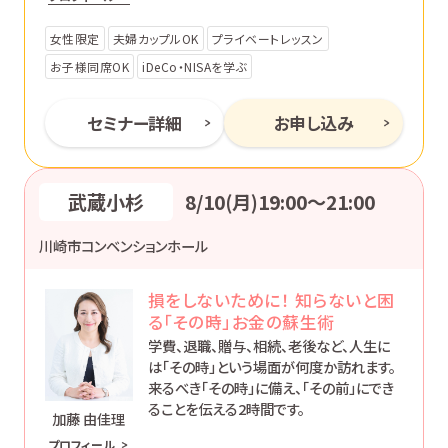
ます。
女性限定
夫婦カップルOK
プライベートレッスン
お子様同席OK
iDeCo・NISAを学ぶ
セミナー詳細
お申し込み
武蔵小杉
8/10(月)19:00〜21:00
川崎市コンベンションホール
損をしないために！ 知らないと困
る「その時」お金の蘇生術
学費、退職、贈与、相続、老後など、人生に
は「その時」という場面が何度か訪れます。
来るべき「その時」に備え、「その前」にでき
ることを伝える2時間です。
加藤 由佳理
プロフィール