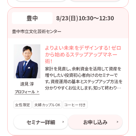
豊中
8/23(日)10:30〜12:30
豊中市立文化芸術センター
よりよい未来をデザインする！ゼロ
から始めるステップアップマネー
術！
家計を見直し、余剰資金を活用して資産を
増やしたい投資初心者向けのセミナーで
す。資産運用の基本とステップアップ方法を
速見 淳
分かりやすくお伝えします。知って終わりで
プロフィール
はなく、’動ける自分’になるためのマネー講
座です。
女性限定
夫婦カップルOK
コーヒー付き
セミナー詳細
お申し込み