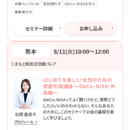
夫婦カップルOK
性別問わず
iDeCo・NISAを学ぶ
食事券付き
セミナー詳細
お申し込み
熊本
8/11(火)10:00〜12:00
くまもと県民交流館パレア
はじめてを楽しく！女性のための
資産形成講座～iDeCo・NISA・外
貨編～
iDeCo、NISAってよく聞くけれど、実際どう
したらいいのかわからない、そんなあなた
のために。このセミナーでお金の基礎を楽
松岡 香菜子
しく学びましょう。
プロフィール