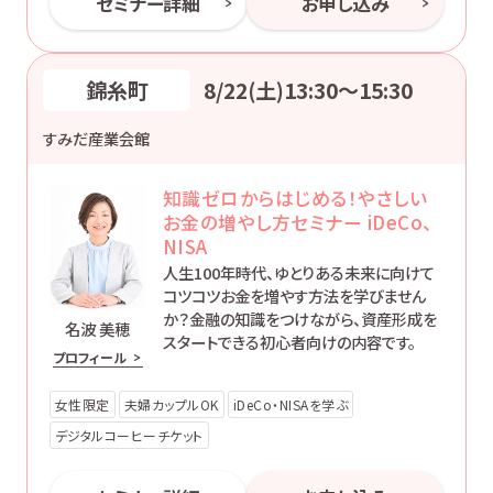
セミナー詳細
お申し込み
錦糸町
8/22(土)13:30〜15:30
すみだ産業会館
知識ゼロからはじめる！やさしい
お金の増やし方セミナー iDeCo、
NISA
人生100年時代、ゆとりある未来に向けて
コツコツお金を増やす方法を学びません
か？金融の知識をつけながら、資産形成を
名波 美穂
スタートできる初心者向けの内容です。
プロフィール
女性限定
夫婦カップルOK
iDeCo・NISAを学ぶ
デジタルコーヒーチケット