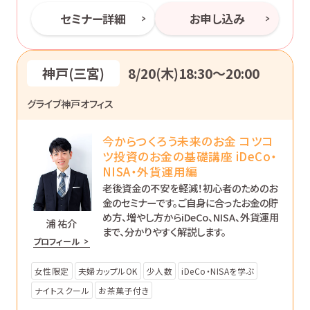
セミナー詳細
お申し込み
神戸(三宮)
8/20(木)18:30〜20:00
グライブ神戸オフィス
今からつくろう未来のお金 コツコ
ツ投資のお金の基礎講座 iDeCo・
NISA・外貨運用編
老後資金の不安を軽減！初心者のためのお
金のセミナーです。ご自身に合ったお金の貯
め方、増やし方からiDeCo、NISA、外貨運用
浦 祐介
まで、分かりやすく解説します。
プロフィール
女性限定
夫婦カップルOK
少人数
iDeCo・NISAを学ぶ
ナイトスクール
お茶菓子付き