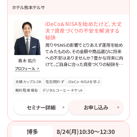
ホテル熊本テルサ
iDeCo＆NISAを始めたけど、大丈
夫？資産づくりの不安を解消する
秘訣
周りやSNSの影響でとりあえず運用を始め
てみたものの、その金額や商品選びに将来
への不安はありませんか？豊かな将来に向
青木 佑介
けて、ご自身に合った資産づくりの秘訣を一
プロフィール
緒に学んでみませんか。このセミナーが、皆
さまの豊かな人生の第一歩となることを願
夫婦カップルOK
性別問わず
iDeCo・NISAを学ぶ
っています。
無料駐車場有
デジタルコーヒーチケット
セミナー詳細
お申し込み
博多
8/24(月)10:30〜12:30