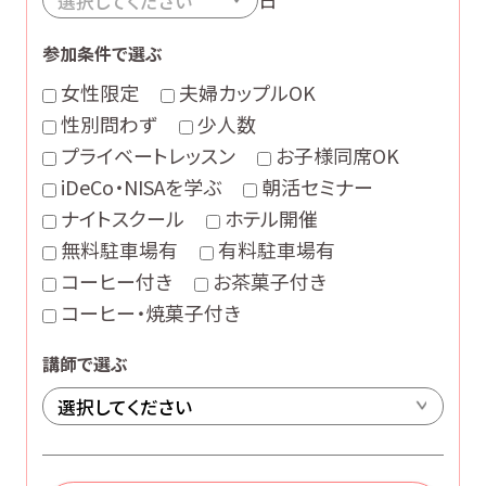
参加条件で選ぶ
女性限定
夫婦カップルOK
性別問わず
少人数
プライベートレッスン
お子様同席OK
iDeCo・NISAを学ぶ
朝活セミナー
ナイトスクール
ホテル開催
無料駐車場有
有料駐車場有
コーヒー付き
お茶菓子付き
コーヒー・焼菓子付き
講師で選ぶ