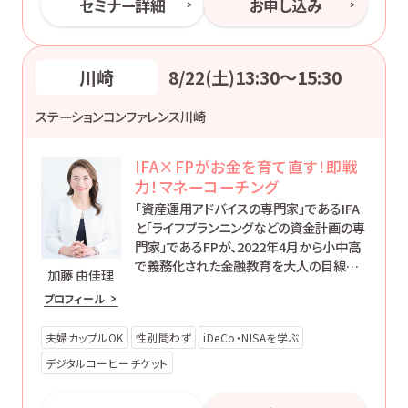
セミナー詳細
お申し込み
川崎
8/22(土)13:30〜15:30
ステーションコンファレンス川崎
IFA×FPがお金を育て直す！即戦
力！マネーコーチング
「資産運用アドバイスの専門家」であるIFA
と「ライフプランニングなどの資金計画の専
門家」であるFPが、2022年4月から小中高
で義務化された金融教育を大人の目線で
加藤 由佳理
伝える2時間セミナーです。
プロフィール
夫婦カップルOK
性別問わず
iDeCo・NISAを学ぶ
デジタルコーヒーチケット