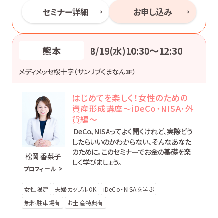
セミナー詳細
お申し込み
熊本
8/19(水)10:30〜12:30
メディメッセ桜十字（サンリブくまなん3F）
はじめてを楽しく！女性のための
資産形成講座～iDeCo・NISA・外
貨編～
iDeCo、NISAってよく聞くけれど、実際どう
したらいいのかわからない、そんなあなた
のために。このセミナーでお金の基礎を楽
松岡 香菜子
しく学びましょう。
プロフィール
女性限定
夫婦カップルOK
iDeCo・NISAを学ぶ
無料駐車場有
お土産特典有