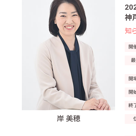
20
神
知
開
最
開
開
終
岸 美穂