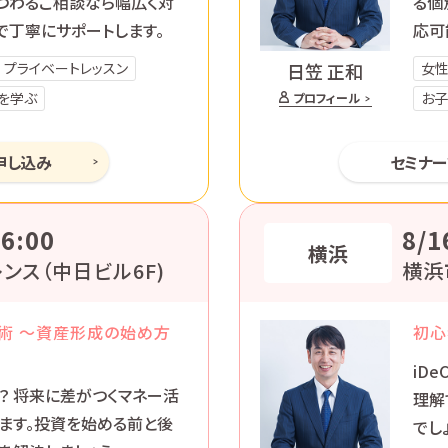
つわるご相談なら幅広く対
る個
で丁寧にサポートします。
応可
プライベートレッスン
女
日笠 正和
SAを学ぶ
お子
プロフィール
申し込み
セミナ
6:00
8/1
横浜
ンス（中日ビル6F)
横浜
術 ～資産形成の始め方
初心
iD
？ 将来に差がつくマネー活
理解
ます。投資を始める前と後
でし