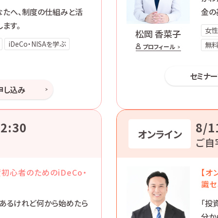
なたへ、制度の仕組みと活
金の
ます。
女
松岡 香菜子
iDeCo・NISAを学ぶ
無
プロフィール
セミナ
申し込み
2:30
8/1
オンライン
ご自
初心者のためのiDeCo・
【オ
識セ
とはあるけれど何から始めたら
「投
分か