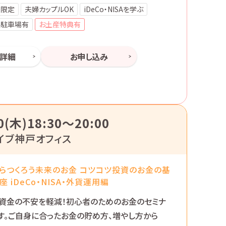
性限定
夫婦カップルOK
iDeCo・NISAを学ぶ
料駐車場有
お土産特典有
ー詳細
お申し込み
0(木)18:30〜20:00
イブ神戸オフィス
らつくろう未来のお金 コツコツ投資のお金の基
座 iDeCo・NISA・外貨運用編
資金の不安を軽減！初心者のためのお金のセミナ
す。ご自身に合ったお金の貯め方、増やし方から