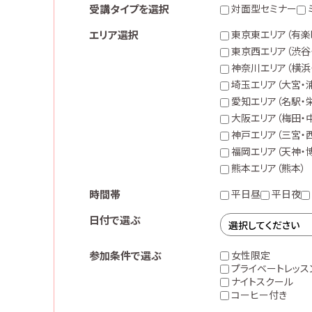
受講タイプを選択
対面型セミナー
エリア選択
東京東エリア（有楽
東京西エリア（渋谷
神奈川エリア（横浜
埼玉エリア（大宮・
愛知エリア（名駅・栄
大阪エリア（梅田・
神戸エリア（三宮・
福岡エリア（天神・
熊本エリア（熊本）
時間帯
平日昼
平日夜
日付で選ぶ
参加条件で選ぶ
女性限定
プライベートレッス
ナイトスクール
コーヒー付き