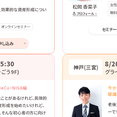
女
松岡 香菜子
、効果的な資産形成につい
無
プロフィール
オンラインセミナー
セミナ
申し込み
5:30
8/2
神戸(三宮)
ごう9F)
グラ
Co・NISA編
今か
礎講
いたことがあるけれど、具体的
老後
産形成を始めたいけれど、
ーで
、そんな初心者の方に向け