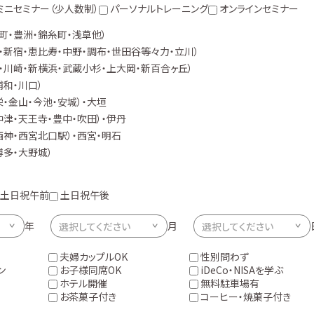
ミニセミナー（少人数制）
パーソナルトレーニング
オンラインセミナー
町・豊洲・錦糸町・浅草他）
・新宿・恵比寿・中野・調布・世田谷等々力・立川）
・川崎・新横浜・武蔵小杉・上大岡・新百合ヶ丘）
浦和・川口）
・金山・今池・安城）・大垣
中津・天王寺・豊中・吹田）・伊丹
西神・西宮北口駅）・西宮・明石
博多・大野城）
土日祝午前
土日祝午後
年
月
夫婦カップルOK
性別問わず
ン
お子様同席OK
iDeCo・NISAを学ぶ
ホテル開催
無料駐車場有
お茶菓子付き
コーヒー・焼菓子付き