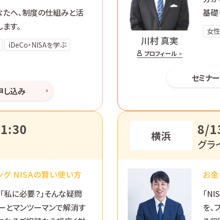
なたへ、制度の仕組みと活
基礎
ます。
女
川村 真実
iDeCo・NISAを学ぶ
プロフィール
セミナ
申し込み
1:30
8/1
横浜
グラ
グ NISAの賢い使い方
お金
」「私に必要？」そんな疑問
「N
ナーとマンツーマンで解消す
を、