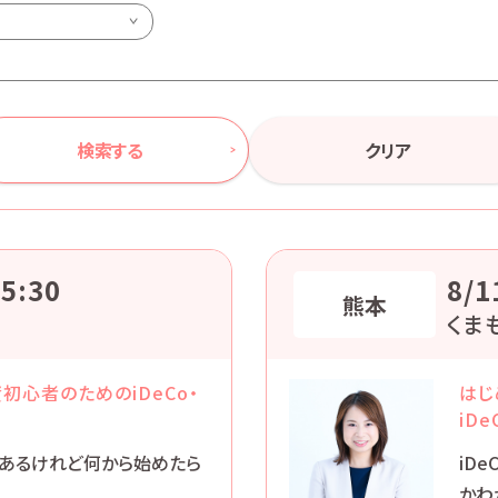
検索する
クリア
5:30
8/1
熊本
くま
初心者のためのiDeCo・
はじ
iD
とはあるけれど何から始めたら
iD
かわ