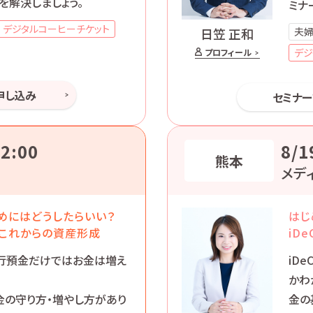
を解決しましょう。
ミナ
デジタルコーヒーチケット
夫婦
日笠 正和
デジ
プロフィール
申し込み
セミナ
2:00
8/1
熊本
メデ
めにはどうしたらいい？
はじ
これからの資産形成
iD
行預金だけではお金は増え
iD
かわ
金の守り方・増やし方があり
金の