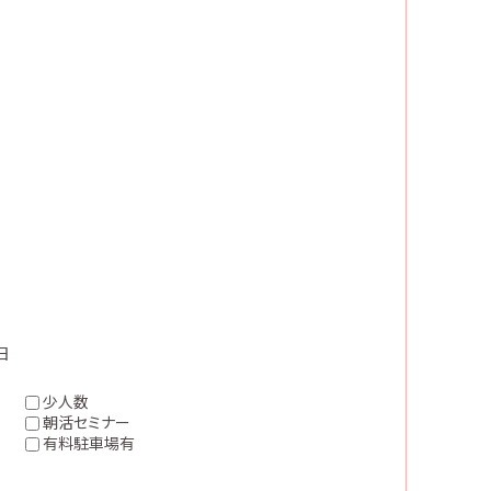
日
少人数
朝活セミナー
有料駐車場有