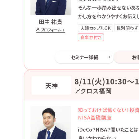
そんな一歩踏み出せないあ
かし方をわかりやすくお伝えし
田中 祐貴
夫婦カップルOK
性別問わず
プロフィール
食事券付き
セミナー詳細
お
8/11(火)10:30〜1
天神
アクロス福岡
知っておけば怖くない！投資
NISA基礎講座
iDeCo？NISA？聞いたこ
良いかわからない。