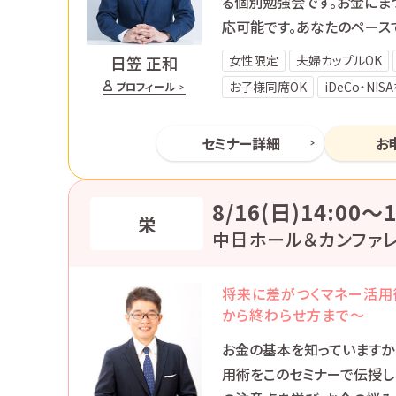
る個別勉強会です。お金にま
応可能です。あなたのペース
女性限定
夫婦カップルOK
日笠 正和
お子様同席OK
iDeCo・NI
プロフィール
セミナー詳細
お
8/16(日)14:00〜1
栄
中日ホール＆カンファレ
将来に差がつくマネー活用
から終わらせ方まで～
お金の基本を知っていますか
用術をこのセミナーで伝授し