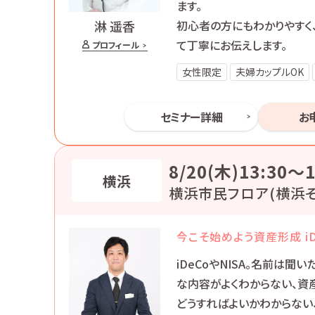
ます。
初心者の方にもわかりやすく
淋 遥香
て丁寧にお伝えします。
プロフィール
女性限定
夫婦カップルOK
セミナー詳細
お
8/20(木)13:30〜1
横浜
横浜市民フロア(横浜そ
今こそ始めよう資産形成 iDe
iDeCoやNISA。名前は聞
な内容がよくわからない、資
どうすればよいかわからない