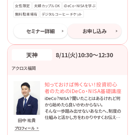
女性限定
夫婦カップルOK
iDeCo・NISAを学ぶ
無料駐車場有
デジタルコーヒーチケット
セミナー詳細
お申し込み
天神
8/11(火)10:30〜12:30
アクロス福岡
知っておけば怖くない！投資初心
者のためのiDeCo・NISA基礎講座
iDeCo？NISA？聞いたことはあるけれど何
から始めたら良いかわからない。
そんな一歩踏み出せないあなたへ、制度の
仕組みと活かし方をわかりやすくお伝えし
田中 祐貴
ます。
プロフィール