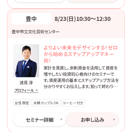
豊中
8/23(日)10:30〜12:30
豊中市立文化芸術センター
よりよい未来をデザインする！ゼロ
から始めるステップアップマネー
術！
家計を見直し、余剰資金を活用して資産を
増やしたい投資初心者向けのセミナーで
す。資産運用の基本とステップアップ方法を
速見 淳
分かりやすくお伝えします。知って終わりで
プロフィール
はなく、’動ける自分’になるためのマネー講
座です。
女性限定
夫婦カップルOK
コーヒー付き
セミナー詳細
お申し込み