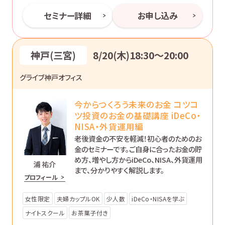
セミナー詳細
お申し込み
神戸(三宮)
8/20(木)18:30〜20:00
グライブ神戸オフィス
今からつくろう未来のお金 コツコ
ツ投資のお金の基礎講座 iDeCo・
NISA・外貨運用編
老後資金の不安を軽減！初心者のためのお
金のセミナーです。ご自身に合ったお金の貯
め方、増やし方からiDeCo、NISA、外貨運用
浦 祐介
まで、分かりやすく解説します。
プロフィール
女性限定
夫婦カップルOK
少人数
iDeCo・NISAを学ぶ
ナイトスクール
お茶菓子付き