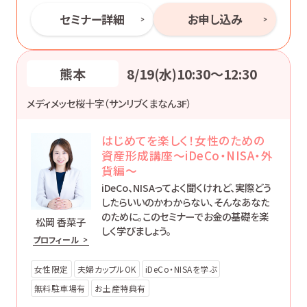
セミナー詳細
お申し込み
熊本
8/19(水)10:30〜12:30
メディメッセ桜十字（サンリブくまなん3F）
はじめてを楽しく！女性のための
資産形成講座～iDeCo・NISA・外
貨編～
iDeCo、NISAってよく聞くけれど、実際どう
したらいいのかわからない、そんなあなた
のために。このセミナーでお金の基礎を楽
松岡 香菜子
しく学びましょう。
プロフィール
女性限定
夫婦カップルOK
iDeCo・NISAを学ぶ
無料駐車場有
お土産特典有