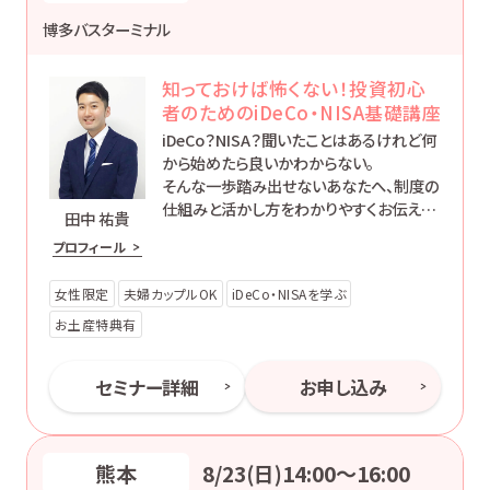
博多バスターミナル
知っておけば怖くない！投資初心
者のためのiDeCo・NISA基礎講座
iDeCo？NISA？聞いたことはあるけれど何
から始めたら良いかわからない。
そんな一歩踏み出せないあなたへ、制度の
仕組みと活かし方をわかりやすくお伝えし
田中 祐貴
ます。
プロフィール
女性限定
夫婦カップルOK
iDeCo・NISAを学ぶ
お土産特典有
セミナー詳細
お申し込み
熊本
8/23(日)14:00〜16:00