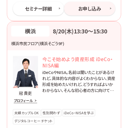
セミナー詳細
お申し込み
横浜
8/20(木)13:30〜15:30
横浜市民フロア(横浜そごう9F)
今こそ始めよう資産形成 iDeCo・
NISA編
iDeCoやNISA。名前は聞いたことがあるけ
れど、具体的な内容がよくわからない、資産
形成を始めたいけれど、どうすればよいか
わからない、そんな初心者の方に向けて、
冠 貴吏
制度の概要をわかりやすくご説明します。ど
プロフィール
なたでも「簡単で楽に」お金に働いてもらう
方法をお伝えします。
夫婦カップルOK
性別問わず
iDeCo・NISAを学ぶ
デジタルコーヒーチケット