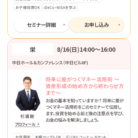
お子様同席OK
iDeCo・NISAを学ぶ
セミナー詳細
お申し込み
栄
8/16(日)14:00〜16:00
中日ホール＆カンファレンス（中日ビル6F)
将来に差がつくマネー活用術 ～
資産形成の始め方から終わらせ方
まで～
お金の基本を知っていますか？ 将来に差が
つくマネー活用術をこのセミナーで伝授し
ます。投資を始める前と後の注意点を学び、
杉浦 剛
お金の悩みを解決しましょう。
プロフィール
女性限定
夫婦カップルOK
デジタルコーヒーチケット