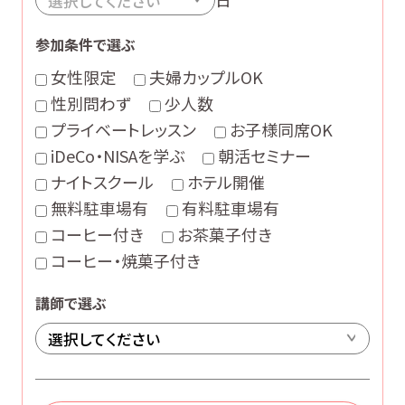
参加条件で選ぶ
女性限定
夫婦カップルOK
性別問わず
少人数
プライベートレッスン
お子様同席OK
iDeCo・NISAを学ぶ
朝活セミナー
ナイトスクール
ホテル開催
無料駐車場有
有料駐車場有
コーヒー付き
お茶菓子付き
コーヒー・焼菓子付き
講師で選ぶ