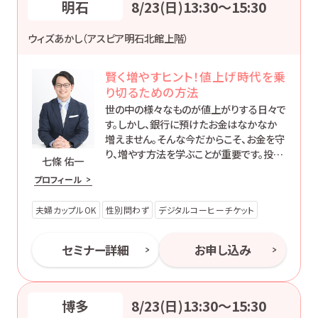
明石
8/23(日)13:30〜15:30
ウィズあかし（アスピア明石北館上階）
賢く増やすヒント！値上げ時代を乗
り切るための方法
世の中の様々なものが値上がりする日々で
す。しかし、銀行に預けたお金はなかなか
増えません。そんな今だからこそ、お金を守
り、増やす方法を学ぶことが重要です。投資
七條 佑一
には元本割れのリスクもありますが、そこ
プロフィール
も含めて初心者の方にもわかりやすくお伝
えします。
夫婦カップルOK
性別問わず
デジタルコーヒーチケット
セミナー詳細
お申し込み
博多
8/23(日)13:30〜15:30