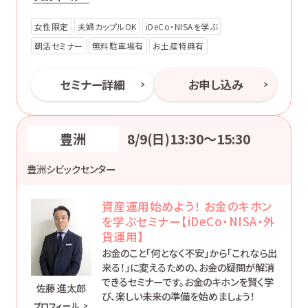
緒に学んでみませんか。このセミナーが、皆
さまの豊かな人生の第一歩となることを願
女性限定
夫婦カップルOK
iDeCo・NISAを学ぶ
っています。
朝活セミナー
無料駐車場有
お土産特典有
セミナー詳細
お申し込み
豊洲
8/9(日)13:30〜15:30
豊洲シビックセンター
資産運用始めよう！ お金のキホン
を学ぶセミナー【iDeCo・NISA・外
貨運用】
お金のこと「何となく不安」から「これなら出
来る！」に変えるための、お金の疑問が解消
できるセミナーです。お金のキホンを賢く学
佐藤 進太郎
び、楽しい未来の準備を始めましょう！
プロフィール