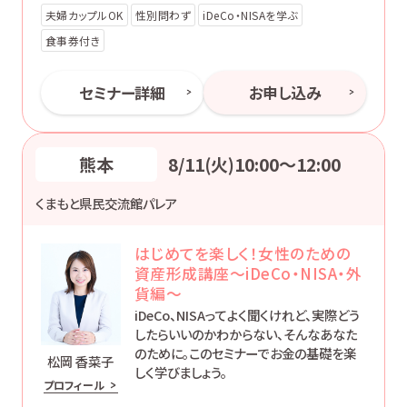
夫婦カップルOK
性別問わず
iDeCo・NISAを学ぶ
食事券付き
セミナー詳細
お申し込み
熊本
8/11(火)10:00〜12:00
くまもと県民交流館パレア
はじめてを楽しく！女性のための
資産形成講座～iDeCo・NISA・外
貨編～
iDeCo、NISAってよく聞くけれど、実際どう
したらいいのかわからない、そんなあなた
のために。このセミナーでお金の基礎を楽
松岡 香菜子
しく学びましょう。
プロフィール