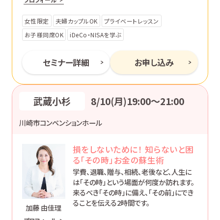
ます。
女性限定
夫婦カップルOK
プライベートレッスン
お子様同席OK
iDeCo・NISAを学ぶ
セミナー詳細
お申し込み
武蔵小杉
8/10(月)19:00〜21:00
川崎市コンベンションホール
損をしないために！ 知らないと困
る「その時」お金の蘇生術
学費、退職、贈与、相続、老後など、人生に
は「その時」という場面が何度か訪れます。
来るべき「その時」に備え、「その前」にでき
ることを伝える2時間です。
加藤 由佳理