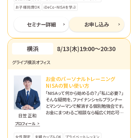
お子様同席OK
iDeCo・NISAを学ぶ
セミナー詳細
お申し込み
横浜
8/13(木)19:00〜20:30
グライブ横浜オフィス
お金のパーソナルトレーニング
NISAの賢い使い方
「NISAって何から始めるの？」「私に必要？」
そんな疑問を、ファイナンシャルプランナー
とマンツーマンで解消する個別勉強会です。
お金にまつわるご相談なら幅広く対応可能
日笠 正和
です。あなたのペースで丁寧にサポートし
プロフィール
ます。
女性限定
夫婦カップルOK
プライベートレッスン