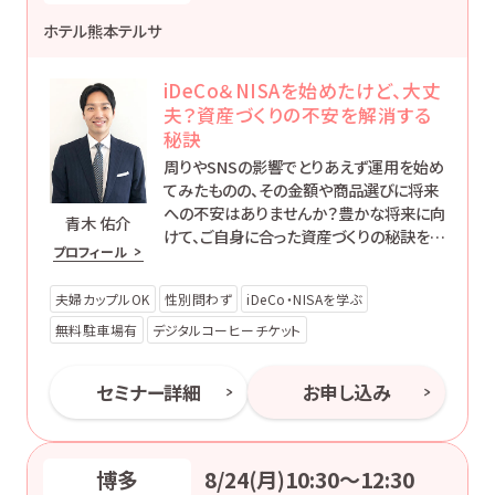
ホテル熊本テルサ
iDeCo＆NISAを始めたけど、大丈
夫？資産づくりの不安を解消する
秘訣
周りやSNSの影響でとりあえず運用を始め
てみたものの、その金額や商品選びに将来
への不安はありませんか？豊かな将来に向
青木 佑介
けて、ご自身に合った資産づくりの秘訣を一
プロフィール
緒に学んでみませんか。このセミナーが、皆
さまの豊かな人生の第一歩となることを願
夫婦カップルOK
性別問わず
iDeCo・NISAを学ぶ
っています。
無料駐車場有
デジタルコーヒーチケット
セミナー詳細
お申し込み
博多
8/24(月)10:30〜12:30