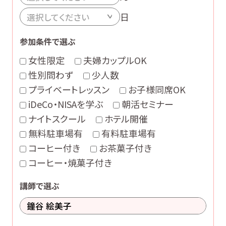
日
参加条件で選ぶ
女性限定
夫婦カップルOK
性別問わず
少人数
プライベートレッスン
お子様同席OK
iDeCo・NISAを学ぶ
朝活セミナー
ナイトスクール
ホテル開催
無料駐車場有
有料駐車場有
コーヒー付き
お茶菓子付き
コーヒー・焼菓子付き
講師で選ぶ