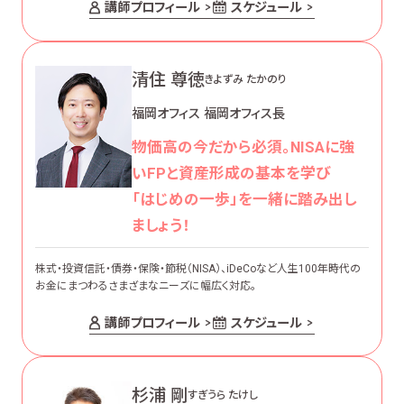
講師プロフィール
スケジュール
清住 尊徳
きよずみ たかのり
福岡オフィス 福岡オフィス長
物価高の今だから必須。NISAに強
いFPと資産形成の基本を学び
「はじめの一歩」を一緒に踏み出し
ましょう！
株式・投資信託・債券・保険・節税（NISA）、iDeCoなど人生100年時代の
お金にまつわるさまざまなニーズに幅広く対応。
講師プロフィール
スケジュール
杉浦 剛
すぎうら たけし