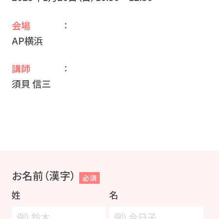
会場
：
AP横浜
講師
：
須貝 信三
お名前（漢字）
必須
姓
名