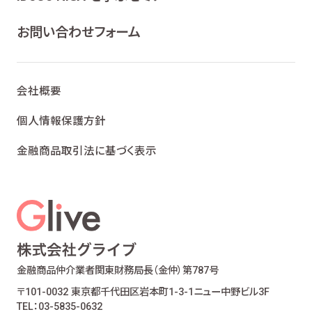
ライフプランニング、ファイナンシャルプランニン
グ及びこれらに付帯・関連する商品・サービスの
お問い合わせフォーム
案内を行うため
当社が取り扱う生命保険、損害保険及びこれら
に付帯・関連する商品・サービスの案内を行うた
会社概要
め
金融商品仲介業における有価証券・金融商品の
個人情報保護方針
勧誘、取引の媒介、サービスの案内を行うため
金融商品取引法に基づく表示
提携会社の金融商品の勧誘・販売、サービスの
案内を行うため
適合性の原則等に照らした商品・サービスの提
供の妥当性を判断するため
お客様ご本人であること又はご本人の代理人で
あることを確認するため
お客様に対し、お取引結果、お預り残高などの報
金融商品仲介業者
関東財務局長（金仲）第787号
告を行うため
〒101-0032 東京都千代田区岩本町1-3-1
ニュー中野ビル3F
お客様とのお取引に関する事務を行うため
TEL：03-5835-0632