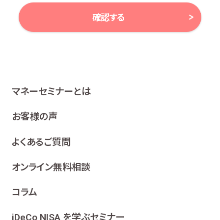
確認する
当社は、お客様の個人情報及び個人番号（以下「個人情報
等」といいます。）に対する取組み方針として、次のとおり、
個人情報保護方針を策定し、公表いたします。
1 関係法令等の遵守
マネーセミナーとは
当社は、個人情報等の保護に関する関係諸法令、ガイドラ
イン及び、所属金融商品取引業者の社内規程並びにこの
お客様の声
個人情報保護方針を遵守いたします。
よくあるご質問
2 利用目的
当社は、お客様の同意を得た場合及び法令等により例
オンライン無料相談
外として取り扱われる場合を除き、利用目的の達成に
必要な範囲内でお客様の個人情報を取り扱います。
コラム
各種セミナー、イベント、キャンペーンの案内、ア
ンケート、各種情報提供を行うため
iDeCo NISA を学ぶセミナー