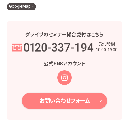
お客様との契約や法律等に基づく権利の行使や
GoogleMap
義務の履行のため
市場調査、並びにデータ分析やアンケートの実
施等による金融商品やサービスの研究や開発の
ため
グライブの
セミナー総合受付は
こちら
他の事業者等から個人情報の処理の全部又は
受付時間
一部について委託された場合等において、委託
10:00-19:00
された当該業務を適切に遂行するため
お取引先との打合せ、情報提供・連絡、お取引先
公式SNS
アカウント
の皆様から委託された業務の遂行等を行うため
当社株主様及び当社株式の管理業務、株主様又
は会社による権利の行使・義務の履行、及び法
令に基づく書面・記録・データの作成のため
役職員の給与の計算・支払、人事管理業務のた
お問い合わせフォーム
め
当社における採用活動、採用後の人事・安全管
理及びこれに関連する業務のため